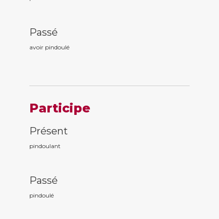
Passé
avoir pindoul
é
Participe
Présent
pindoul
ant
Passé
pindoul
é