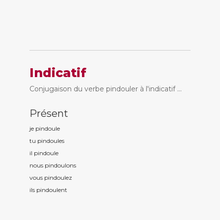
Indicatif
Conjugaison du verbe pindouler à l'indicatif ...
Présent
je pindoul
e
tu pindoul
es
il pindoul
e
nous pindoul
ons
vous pindoul
ez
ils pindoul
ent