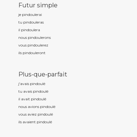
Futur simple
je pindoul
erai
tu pindoul
eras
il pindoul
era
nous pindoul
erons
vous pindoul
erez
ils pindoul
eront
Plus-que-parfait
j'avais pindoul
é
tu avais pindoul
é
il avait pindoul
é
nous avions pindoul
é
vous aviez pindoul
é
ils avaient pindoul
é