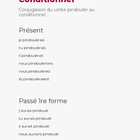
Conjugaison du verbe pindouler au
conditionnel ...
Présent
je pindoul
erais
tu pindoul
erais
il pindoul
erait
nous pindoul
erions
vous pindoul
eriez
ils pindoul
eraient
Passé 1re forme
j'aurais pindoul
é
tu aurais pindoul
é
il aurait pindoul
é
nous aurions pindoul
é