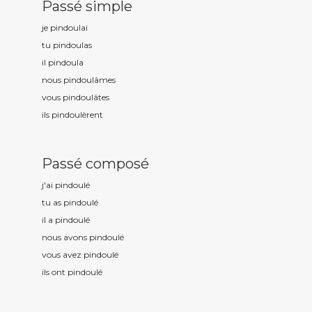
Passé simple
je pindoul
ai
tu pindoul
as
il pindoul
a
nous pindoul
âmes
vous pindoul
âtes
ils pindoul
èrent
Passé composé
j'ai pindoul
é
tu as pindoul
é
il a pindoul
é
nous avons pindoul
é
vous avez pindoul
é
ils ont pindoul
é