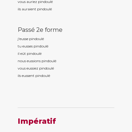
vous auriez pindoul
é
ils auraient pindoul
é
Passé 2e forme
j'eusse pindoul
é
tu eusses pindoul
é
il eût pindoul
é
nous eussions pindoul
é
vous eussiez pindoul
é
ils eussent pindoul
é
Impératif