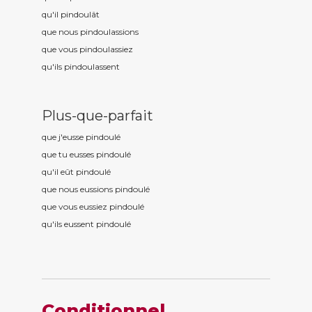
qu'il pindoul
ât
que nous pindoul
assions
que vous pindoul
assiez
qu'ils pindoul
assent
Plus-que-parfait
que j'eusse pindoul
é
que tu eusses pindoul
é
qu'il eût pindoul
é
que nous eussions pindoul
é
que vous eussiez pindoul
é
qu'ils eussent pindoul
é
Conditionnel