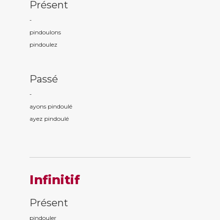
Présent
-
pindoul
ons
pindoul
ez
Passé
-
ayons pindoul
é
ayez pindoul
é
Infinitif
Présent
pindouler