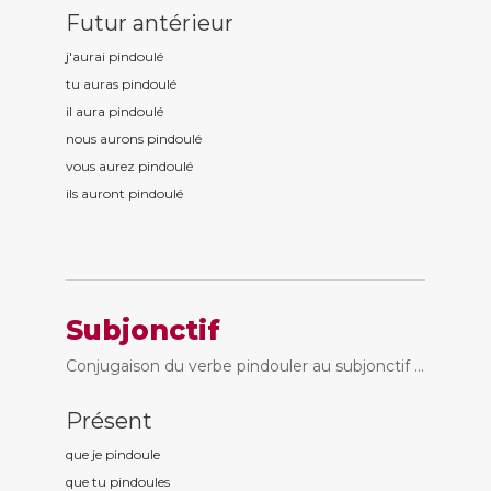
Futur antérieur
j'aurai pindoul
é
tu auras pindoul
é
il aura pindoul
é
nous aurons pindoul
é
vous aurez pindoul
é
ils auront pindoul
é
Subjonctif
Conjugaison du verbe pindouler au subjonctif ...
Présent
que je pindoul
e
que tu pindoul
es