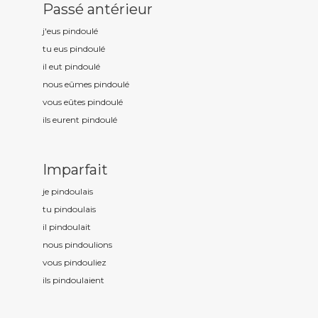
Passé antérieur
j'eus pindoul
é
tu eus pindoul
é
il eut pindoul
é
nous eûmes pindoul
é
vous eûtes pindoul
é
ils eurent pindoul
é
Imparfait
je pindoul
ais
tu pindoul
ais
il pindoul
ait
nous pindoul
ions
vous pindoul
iez
ils pindoul
aient