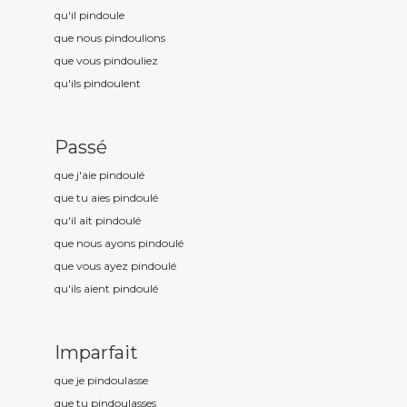
qu'il pindoul
e
que nous pindoul
ions
que vous pindoul
iez
qu'ils pindoul
ent
Passé
que j'aie pindoul
é
que tu aies pindoul
é
qu'il ait pindoul
é
que nous ayons pindoul
é
que vous ayez pindoul
é
qu'ils aient pindoul
é
Imparfait
que je pindoul
asse
que tu pindoul
asses