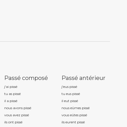
Passé composé
Passé antérieur
j'ai piss
é
j'eus piss
é
tu as piss
é
tu eus piss
é
il a piss
é
il eut piss
é
nous avons piss
é
nous eûmes piss
é
vous avez piss
é
vous eûtes piss
é
ils ont piss
é
ils eurent piss
é