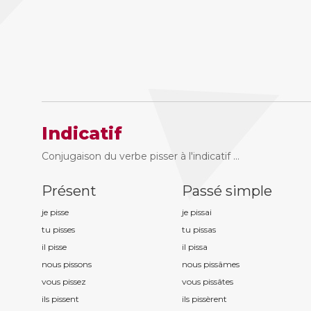
Indicatif
Conjugaison du verbe pisser à l'indicatif ...
Présent
Passé simple
je piss
e
je piss
ai
tu piss
es
tu piss
as
il piss
e
il piss
a
nous piss
ons
nous piss
âmes
vous piss
ez
vous piss
âtes
ils piss
ent
ils piss
èrent