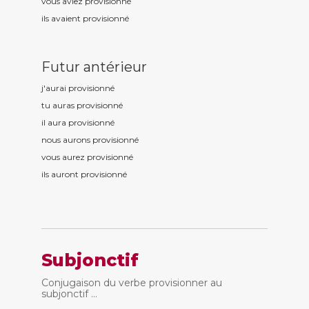
vous aviez provisionn
é
ils avaient provisionn
é
Futur antérieur
j'aurai provisionn
é
tu auras provisionn
é
il aura provisionn
é
nous aurons provisionn
é
vous aurez provisionn
é
ils auront provisionn
é
Subjonctif
Conjugaison du verbe provisionner au
subjonctif ...