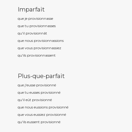
Imparfait
que je provisionn
asse
que tu provisionn
asses
qu'il provisionn
ât
que nous provisionn
assions
que vous provisionn
assiez
qu'ils provisionn
assent
Plus-que-parfait
que j'eusse provisionn
é
que tu eusses provisionn
é
qu'il eût provisionn
é
que nous eussions provisionn
é
que vous eussiez provisionn
é
qu'ils eussent provisionn
é