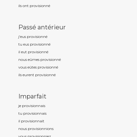
ils ont provisionn
é
Passé antérieur
j'eus provisionn
é
tu eus provisionn
é
il eut provisionn
é
nous eûmes provisionn
é
vous eûtes provisionn
é
ils eurent provisionn
é
Imparfait
je provisionn
ais
tu provisionn
ais
il provisionn
ait
nous provisionn
ions
vous provisionn
iez