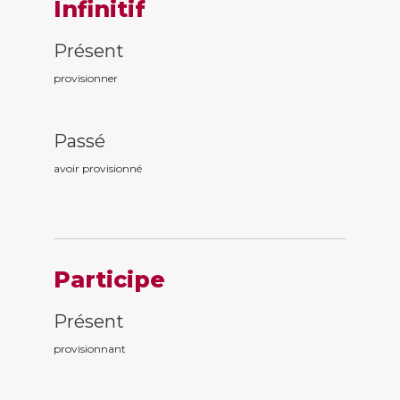
Infinitif
Présent
provisionner
Passé
avoir provisionn
é
Participe
Présent
provisionn
ant