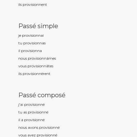
ils provisionn
ent
Passé simple
je provisionn
ai
tu provisionn
as
il provisionn
a
nous provisionn
âmes
vous provisionn
âtes
ils provisionn
èrent
Passé composé
j'ai provisionn
é
tu as provisionn
é
il a provisionn
é
nous avons provisionn
é
vous avez provisionn
é