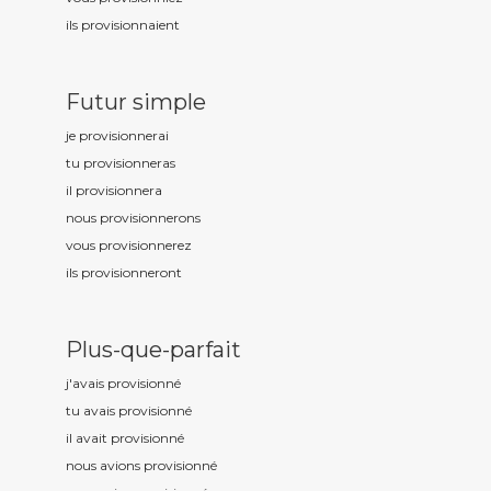
ils provisionn
aient
Futur simple
je provisionn
erai
tu provisionn
eras
il provisionn
era
nous provisionn
erons
vous provisionn
erez
ils provisionn
eront
Plus-que-parfait
j'avais provisionn
é
tu avais provisionn
é
il avait provisionn
é
nous avions provisionn
é