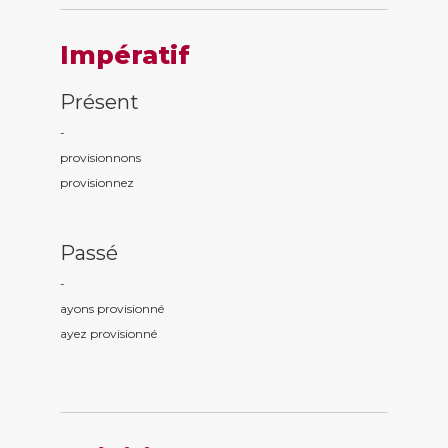
Impératif
Présent
-
provisionn
ons
provisionn
ez
Passé
-
ayons provisionn
é
ayez provisionn
é