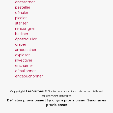
encaserner
pesteller
déhaler
picoler
stariser
rencongner
badiner
épastrouiller
draper
amouracher
exploser
invectiver
encharner
déballonner
encapuchonner
Copyright
Les Verbes
© Toute reproduction même partielle est
strictement interdite
Définitionprovisionner
|
Synonyme provisionner
|
Synonymes
provisionner