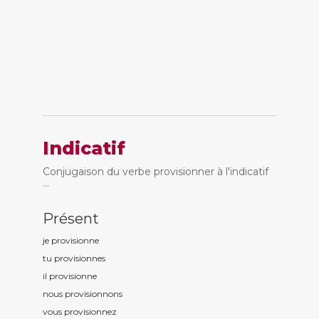
Indicatif
Conjugaison du verbe provisionner à l'indicatif
...
Présent
je provisionn
e
tu provisionn
es
il provisionn
e
nous provisionn
ons
vous provisionn
ez