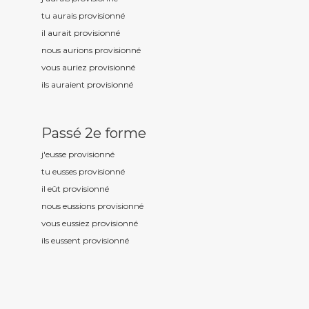
tu aurais provisionn
é
il aurait provisionn
é
nous aurions provisionn
é
vous auriez provisionn
é
ils auraient provisionn
é
Passé 2e forme
j'eusse provisionn
é
tu eusses provisionn
é
il eût provisionn
é
nous eussions provisionn
é
vous eussiez provisionn
é
ils eussent provisionn
é