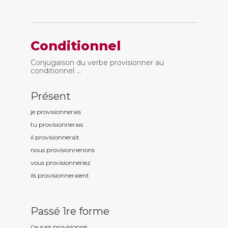
Conditionnel
Conjugaison du verbe provisionner au
conditionnel ...
Présent
je provisionn
erais
tu provisionn
erais
il provisionn
erait
nous provisionn
erions
vous provisionn
eriez
ils provisionn
eraient
Passé 1re forme
j'aurais provisionn
é