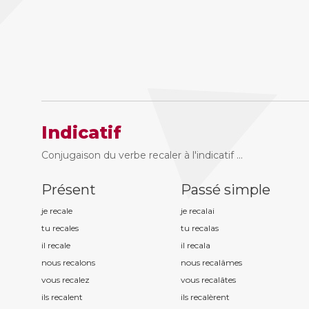
Indicatif
Conjugaison du verbe recaler à l'indicatif ...
Présent
Passé simple
je recal
e
je recal
ai
tu recal
es
tu recal
as
il recal
e
il recal
a
nous recal
ons
nous recal
âmes
vous recal
ez
vous recal
âtes
ils recal
ent
ils recal
èrent