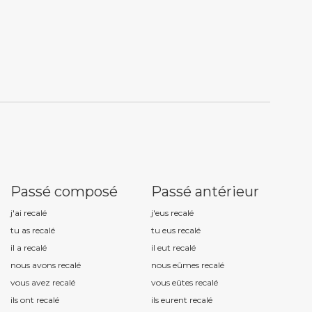
Passé composé
Passé antérieur
j'ai recal
é
j'eus recal
é
tu as recal
é
tu eus recal
é
il a recal
é
il eut recal
é
nous avons recal
é
nous eûmes recal
é
vous avez recal
é
vous eûtes recal
é
ils ont recal
é
ils eurent recal
é