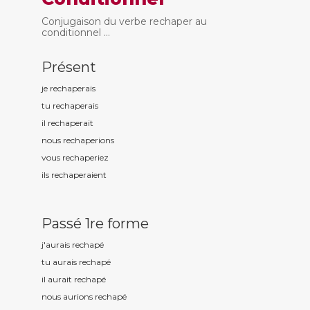
Conjugaison du verbe rechaper au
conditionnel ...
Présent
je rechap
erais
tu rechap
erais
il rechap
erait
nous rechap
erions
vous rechap
eriez
ils rechap
eraient
Passé 1re forme
j'aurais rechap
é
tu aurais rechap
é
il aurait rechap
é
nous aurions rechap
é