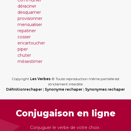
communier
déraciner
desquamer
provisionner
mensualiser
repatiner
cosser
encartoucher
piper
chuter
mésestimer
Copyright
Les Verbes
© Toute reproduction même partielle est
strictement interdite
Définitionrechaper
|
Synonyme rechaper
|
Synonymes rechaper
Conjugaison en ligne
Conjuguer le verbe de votre choix :