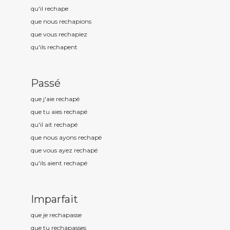
qu'il rechap
e
que nous rechap
ions
que vous rechap
iez
qu'ils rechap
ent
Passé
que j'aie rechap
é
que tu aies rechap
é
qu'il ait rechap
é
que nous ayons rechap
é
que vous ayez rechap
é
qu'ils aient rechap
é
Imparfait
que je rechap
asse
que tu rechap
asses