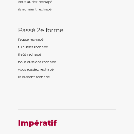
vous auriez rechap
é
ils auraient rechap
é
Passé 2e forme
j'eusse rechap
é
tu eusses rechap
é
il eût rechap
é
nous eussions rechap
é
vous eussiez rechap
é
ils eussent rechap
é
Impératif