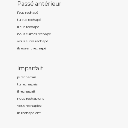
Passé antérieur
j'eus rechap
é
tu eus rechap
é
il eut rechap
é
nous eûmes rechap
é
vous eûtes rechap
é
ils eurent rechap
é
Imparfait
je rechap
ais
tu rechap
ais
il rechap
ait
nous rechap
ions
vous rechap
iez
ils rechap
aient