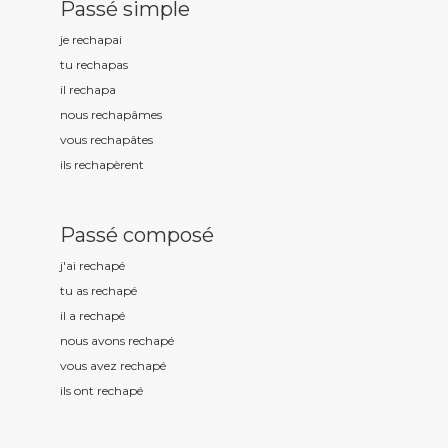
Passé simple
je rechap
ai
tu rechap
as
il rechap
a
nous rechap
âmes
vous rechap
âtes
ils rechap
èrent
Passé composé
j'ai rechap
é
tu as rechap
é
il a rechap
é
nous avons rechap
é
vous avez rechap
é
ils ont rechap
é