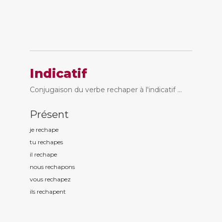
Indicatif
Conjugaison du verbe rechaper à l'indicatif ...
Présent
je rechap
e
tu rechap
es
il rechap
e
nous rechap
ons
vous rechap
ez
ils rechap
ent