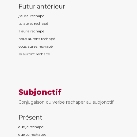
Futur antérieur
j'aurai rechap
é
tu auras rechap
é
il aura rechap
é
nous aurons rechap
é
vous aurez rechap
é
ils auront rechap
é
Subjonctif
Conjugaison du verbe rechaper au subjonctif ...
Présent
que je rechap
e
que tu rechap
es