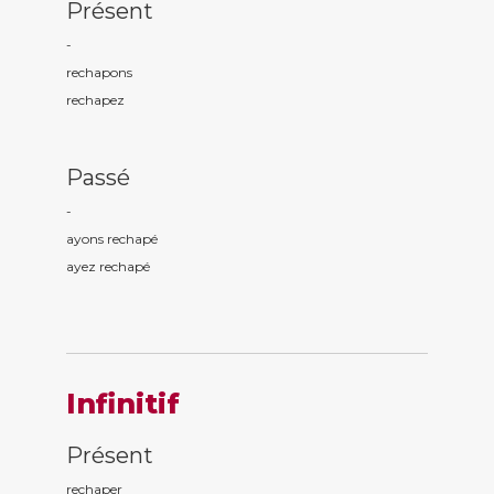
Présent
-
rechap
ons
rechap
ez
Passé
-
ayons rechap
é
ayez rechap
é
Infinitif
Présent
rechaper