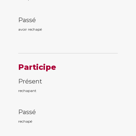
Passé
avoir rechap
é
Participe
Présent
rechap
ant
Passé
rechap
é