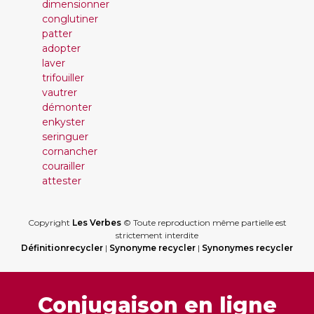
dimensionner
conglutiner
patter
adopter
laver
trifouiller
vautrer
démonter
enkyster
seringuer
cornancher
courailler
attester
Copyright
Les Verbes
© Toute reproduction même partielle est
strictement interdite
Définitionrecycler
|
Synonyme recycler
|
Synonymes recycler
Conjugaison en ligne