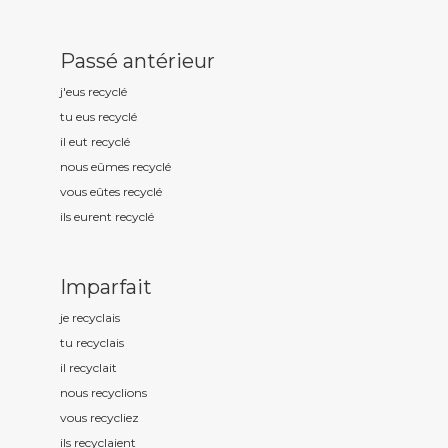
Passé antérieur
j'eus recycl
é
tu eus recycl
é
il eut recycl
é
nous eûmes recycl
é
vous eûtes recycl
é
ils eurent recycl
é
Imparfait
je recycl
ais
tu recycl
ais
il recycl
ait
nous recycl
ions
vous recycl
iez
ils recycl
aient