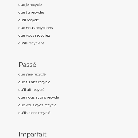
que je recycl
e
que tu recycl
es
qu'il recycl
e
que nous recycl
ions
que vous recycl
iez
qu'ils recycl
ent
Passé
que j'aie recycl
é
que tu aies recycl
é
qu'il ait recycl
é
que nous ayons recycl
é
que vous ayez recycl
é
qu'ils aient recycl
é
Imparfait