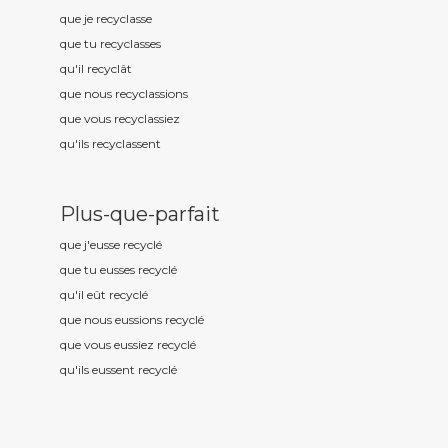
que je recycl
asse
que tu recycl
asses
qu'il recycl
ât
que nous recycl
assions
que vous recycl
assiez
qu'ils recycl
assent
Plus-que-parfait
que j'eusse recycl
é
que tu eusses recycl
é
qu'il eût recycl
é
que nous eussions recycl
é
que vous eussiez recycl
é
qu'ils eussent recycl
é