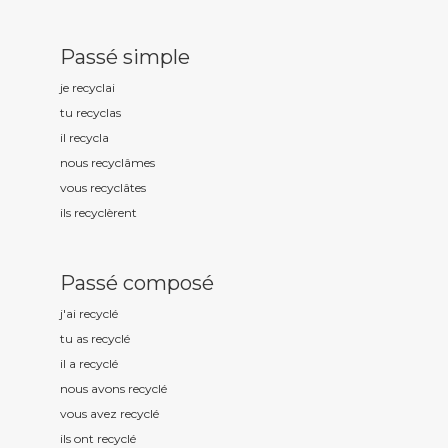
Passé simple
je recycl
ai
tu recycl
as
il recycl
a
nous recycl
âmes
vous recycl
âtes
ils recycl
èrent
Passé composé
j'ai recycl
é
tu as recycl
é
il a recycl
é
nous avons recycl
é
vous avez recycl
é
ils ont recycl
é