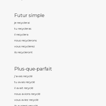
Futur simple
je recycl
erai
tu recycl
eras
il recycl
era
nous recycl
erons
vous recycl
erez
ils recycl
eront
Plus-que-parfait
j'avais recycl
é
tu avais recycl
é
il avait recycl
é
nous avions recycl
é
vous aviez recycl
é
ils avaient recycl
é