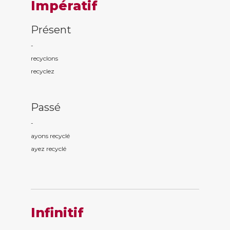
Impératif
Présent
-
recycl
ons
recycl
ez
Passé
-
ayons recycl
é
ayez recycl
é
Infinitif