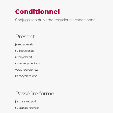
Conditionnel
Conjugaison du verbe recycler au conditionnel
...
Présent
je recycl
erais
tu recycl
erais
il recycl
erait
nous recycl
erions
vous recycl
eriez
ils recycl
eraient
Passé 1re forme
j'aurais recycl
é
tu aurais recycl
é