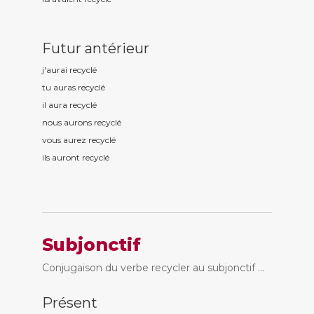
Futur antérieur
j'aurai recycl
é
tu auras recycl
é
il aura recycl
é
nous aurons recycl
é
vous aurez recycl
é
ils auront recycl
é
Subjonctif
Conjugaison du verbe recycler au subjonctif ...
Présent