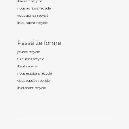
il aurait recycl
é
nous aurions recycl
é
vous auriez recycl
é
ils auraient recycl
é
Passé 2e forme
j'eusse recycl
é
tu eusses recycl
é
il eût recycl
é
nous eussions recycl
é
vous eussiez recycl
é
ils eussent recycl
é