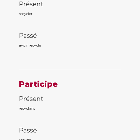
Présent
recycler
Passé
avoir recycl
é
Participe
Présent
recycl
ant
Passé
recycl
é