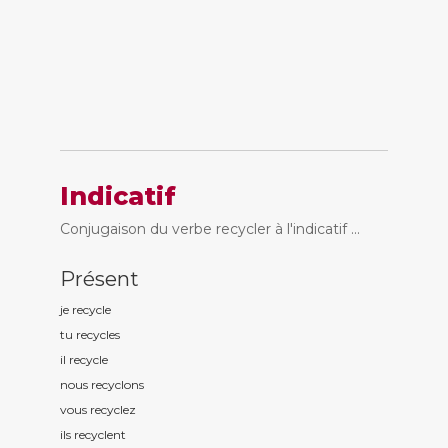
Indicatif
Conjugaison du verbe recycler à l'indicatif ...
Présent
je recycl
e
tu recycl
es
il recycl
e
nous recycl
ons
vous recycl
ez
ils recycl
ent