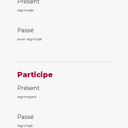
Présent
regrimper
Passé
avoir regrimp
é
Participe
Présent
regrimp
ant
Passé
regrimp
é