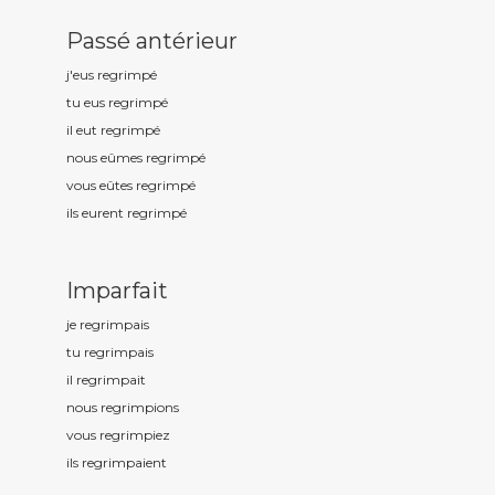
Passé antérieur
j'eus regrimp
é
tu eus regrimp
é
il eut regrimp
é
nous eûmes regrimp
é
vous eûtes regrimp
é
ils eurent regrimp
é
Imparfait
je regrimp
ais
tu regrimp
ais
il regrimp
ait
nous regrimp
ions
vous regrimp
iez
ils regrimp
aient