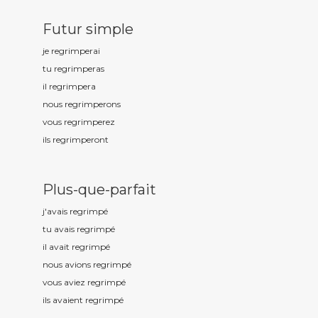
Futur simple
je regrimp
erai
tu regrimp
eras
il regrimp
era
nous regrimp
erons
vous regrimp
erez
ils regrimp
eront
Plus-que-parfait
j'avais regrimp
é
tu avais regrimp
é
il avait regrimp
é
nous avions regrimp
é
vous aviez regrimp
é
ils avaient regrimp
é