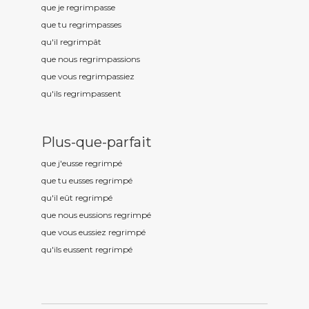
que je regrimp
asse
que tu regrimp
asses
qu'il regrimp
ât
que nous regrimp
assions
que vous regrimp
assiez
qu'ils regrimp
assent
Plus-que-parfait
que j'eusse regrimp
é
que tu eusses regrimp
é
qu'il eût regrimp
é
que nous eussions regrimp
é
que vous eussiez regrimp
é
qu'ils eussent regrimp
é