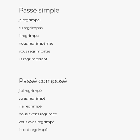
Passé simple
je regrimp
ai
tu regrimp
as
il regrimp
a
nous regrimp
âmes
vous regrimp
âtes
ils regrimp
èrent
Passé composé
j'ai regrimp
é
tu as regrimp
é
il a regrimp
é
nous avons regrimp
é
vous avez regrimp
é
ils ont regrimp
é