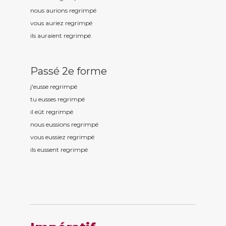
nous aurions regrimp
é
vous auriez regrimp
é
ils auraient regrimp
é
Passé 2e forme
j'eusse regrimp
é
tu eusses regrimp
é
il eût regrimp
é
nous eussions regrimp
é
vous eussiez regrimp
é
ils eussent regrimp
é