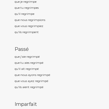
que je regrimp
e
que tu regrimp
es
qu'il regrimp
e
que nous regrimp
ions
que vous regrimp
iez
qu'ils regrimp
ent
Passé
que j'aie regrimp
é
que tu aies regrimp
é
qu'il ait regrimp
é
que nous ayons regrimp
é
que vous ayez regrimp
é
qu'ils aient regrimp
é
Imparfait