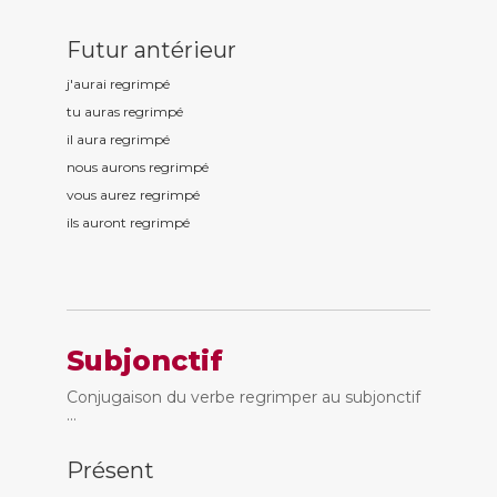
Futur antérieur
j'aurai regrimp
é
tu auras regrimp
é
il aura regrimp
é
nous aurons regrimp
é
vous aurez regrimp
é
ils auront regrimp
é
Subjonctif
Conjugaison du verbe regrimper au subjonctif
...
Présent