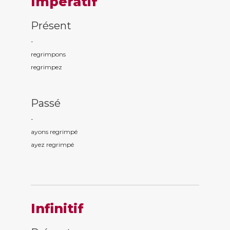
Impératif
Présent
-
regrimp
ons
regrimp
ez
Passé
-
ayons regrimp
é
ayez regrimp
é
Infinitif