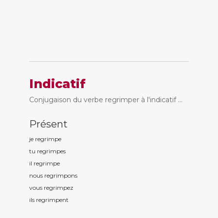
Indicatif
Conjugaison du verbe regrimper à l'indicatif ...
Présent
je regrimp
e
tu regrimp
es
il regrimp
e
nous regrimp
ons
vous regrimp
ez
ils regrimp
ent