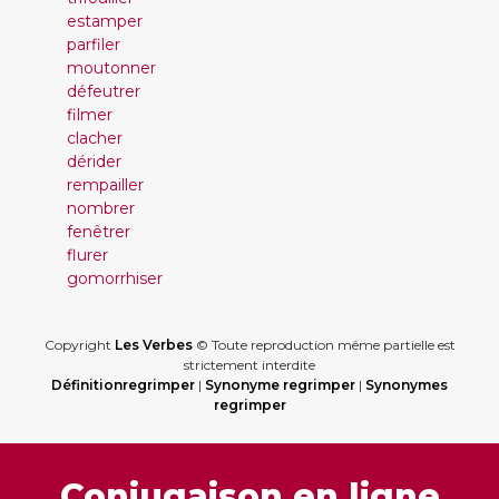
estamper
parfiler
moutonner
défeutrer
filmer
clacher
dérider
rempailler
nombrer
fenêtrer
flurer
gomorrhiser
Copyright
Les Verbes
© Toute reproduction même partielle est
strictement interdite
Définitionregrimper
|
Synonyme regrimper
|
Synonymes
regrimper
Conjugaison en ligne