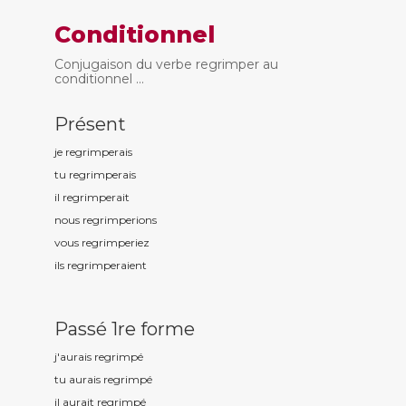
Conditionnel
Conjugaison du verbe regrimper au
conditionnel ...
Présent
je regrimp
erais
tu regrimp
erais
il regrimp
erait
nous regrimp
erions
vous regrimp
eriez
ils regrimp
eraient
Passé 1re forme
j'aurais regrimp
é
tu aurais regrimp
é
il aurait regrimp
é