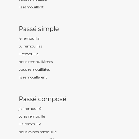
ils remouill
ent
Passé simple
je remouill
ai
tu remouill
as
il remouill
a
nous remouill
âmes
vous remouill
âtes
ils remouill
èrent
Passé composé
j'ai remouill
é
tu as remouill
é
il a remouill
é
nous avons remouill
é