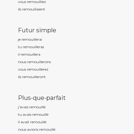
vous remouill
iez
ils remouill
aient
Futur simple
je remouill
erai
tu remouill
eras
il remouill
era
nous remouill
erons
vous remouill
erez
ils remouill
eront
Plus-que-parfait
j'avais remouill
é
tu avais remouill
é
il avait remouill
é
nous avions remouill
é