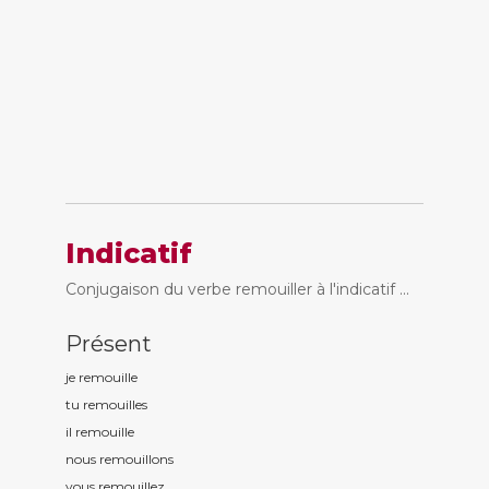
Indicatif
Conjugaison du verbe remouiller à l'indicatif ...
Présent
je remouill
e
tu remouill
es
il remouill
e
nous remouill
ons
vous remouill
ez