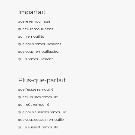
Imparfait
que je remouill
asse
que tu remouill
asses
qu'il remouill
ât
que nous remouill
assions
que vous remouill
assiez
qu'ils remouill
assent
Plus-que-parfait
que j'eusse remouill
é
que tu eusses remouill
é
qu'il eût remouill
é
que nous eussions remouill
é
que vous eussiez remouill
é
qu'ils eussent remouill
é