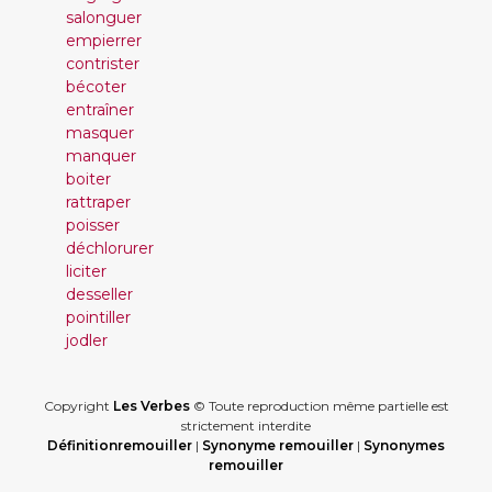
salonguer
empierrer
contrister
bécoter
entraîner
masquer
manquer
boiter
rattraper
poisser
déchlorurer
liciter
desseller
pointiller
jodler
Copyright
Les Verbes
© Toute reproduction même partielle est
strictement interdite
Définitionremouiller
|
Synonyme remouiller
|
Synonymes
remouiller