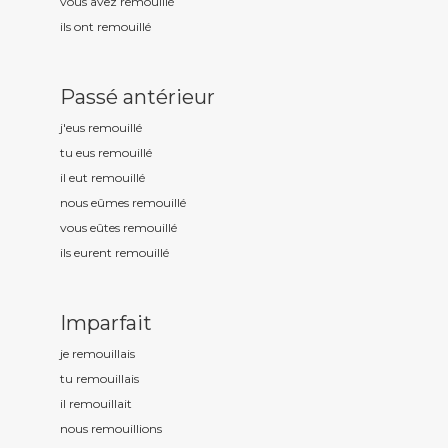
vous avez remouill
é
ils ont remouill
é
Passé antérieur
j'eus remouill
é
tu eus remouill
é
il eut remouill
é
nous eûmes remouill
é
vous eûtes remouill
é
ils eurent remouill
é
Imparfait
je remouill
ais
tu remouill
ais
il remouill
ait
nous remouill
ions