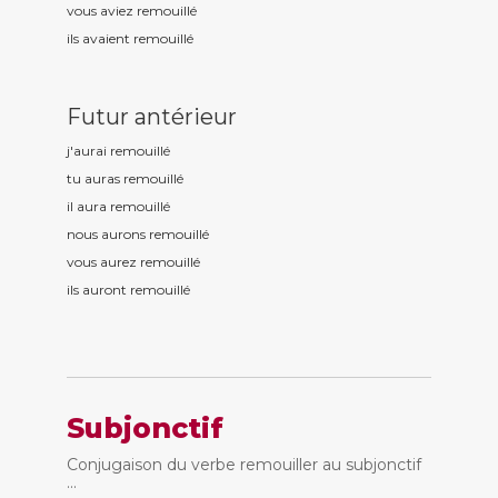
vous aviez remouill
é
ils avaient remouill
é
Futur antérieur
j'aurai remouill
é
tu auras remouill
é
il aura remouill
é
nous aurons remouill
é
vous aurez remouill
é
ils auront remouill
é
Subjonctif
Conjugaison du verbe remouiller au subjonctif
...