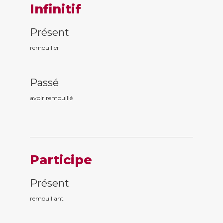
Infinitif
Présent
remouiller
Passé
avoir remouill
é
Participe
Présent
remouill
ant