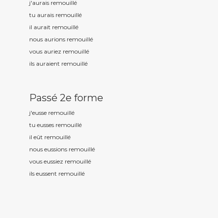
j'aurais remouill
é
tu aurais remouill
é
il aurait remouill
é
nous aurions remouill
é
vous auriez remouill
é
ils auraient remouill
é
Passé 2e forme
j'eusse remouill
é
tu eusses remouill
é
il eût remouill
é
nous eussions remouill
é
vous eussiez remouill
é
ils eussent remouill
é