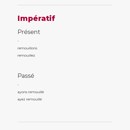
Impératif
Présent
-
remouill
ons
remouill
ez
Passé
-
ayons remouill
é
ayez remouill
é