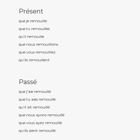
Présent
que je remouill
e
que tu remouill
es
qu'il remouill
e
que nous remouill
ions
que vous remouill
iez
qu'ils remouill
ent
Passé
que j'aie remouill
é
que tu aies remouill
é
qu'il ait remouill
é
que nous ayons remouill
é
que vous ayez remouill
é
qu'ils aient remouill
é