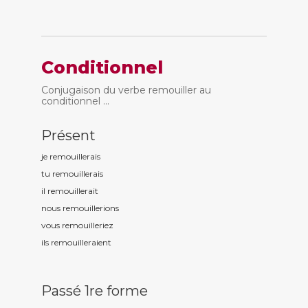
Conditionnel
Conjugaison du verbe remouiller au
conditionnel ...
Présent
je remouill
erais
tu remouill
erais
il remouill
erait
nous remouill
erions
vous remouill
eriez
ils remouill
eraient
Passé 1re forme