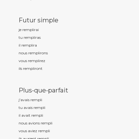
Futur simple
je rempl
irai
tu rempl
iras
il rempl
ira
nous rempl
irons
vous rempl
irez
ils rempl
iront
Plus-que-parfait
j'avais rempl
i
tu avais rempl
i
il avait rempl
i
nous avions rempl
i
vous aviez rempl
i
ils avaient rempl
i