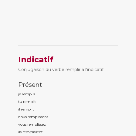
Indicatif
Conjugaison du verbe remplir à l'indicatif ...
Présent
je rempl
is
tu rempl
is
il rempl
it
nous rempl
issons
vous rempl
issez
ils rempl
issent