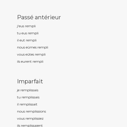
Passé antérieur
j'eus rempl
i
tu eus rempl
i
il eut rempl
i
nous eûmes rempl
i
vous eûtes rempl
i
ils eurent rempl
i
Imparfait
je rempl
issais
tu rempl
issais
il rempl
issait
nous rempl
issions
vous rempl
issiez
ils rempl
issaient