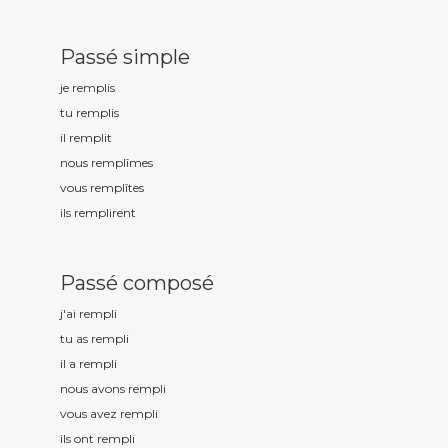
Passé simple
je rempl
is
tu rempl
is
il rempl
it
nous rempl
îmes
vous rempl
îtes
ils rempl
irent
Passé composé
j'ai rempl
i
tu as rempl
i
il a rempl
i
nous avons rempl
i
vous avez rempl
i
ils ont rempl
i