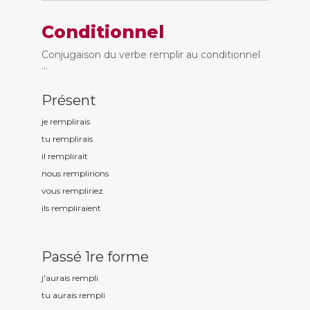
Conditionnel
Conjugaison du verbe remplir au conditionnel
...
Présent
je rempl
irais
tu rempl
irais
il rempl
irait
nous rempl
irions
vous rempl
iriez
ils rempl
iraient
Passé 1re forme
j'aurais rempl
i
tu aurais rempl
i