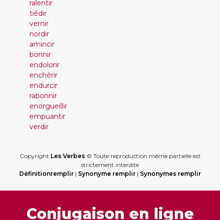
ralentir
tiédir
vernir
nordir
amincir
bonnir
endolorir
enchérir
endurcir
rabonnir
enorgueillir
empuantir
verdir
Copyright
Les Verbes
© Toute reproduction même partielle est
strictement interdite
Définitionremplir
|
Synonyme remplir
|
Synonymes remplir
Conjugaison en ligne