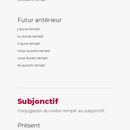
Futur antérieur
j'aurai rempl
i
tu auras rempl
i
il aura rempl
i
nous aurons rempl
i
vous aurez rempl
i
ils auront rempl
i
Subjonctif
Conjugaison du verbe remplir au subjonctif ...
Présent