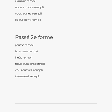
il aurait rempl
i
nous aurions rempl
i
vous auriez rempl
i
ils auraient rempl
i
Passé 2e forme
j'eusse rempl
i
tu eusses rempl
i
il eût rempl
i
nous eussions rempl
i
vous eussiez rempl
i
ils eussent rempl
i