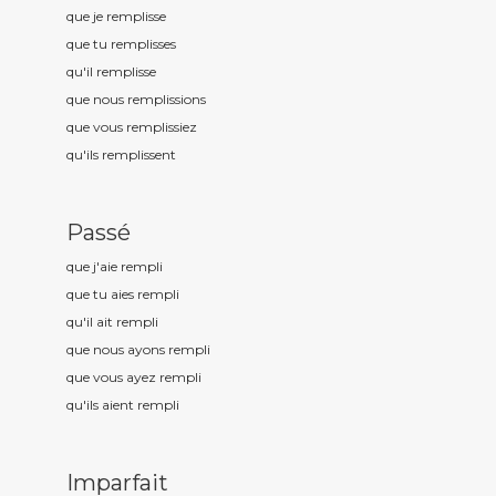
que je rempl
isse
que tu rempl
isses
qu'il rempl
isse
que nous rempl
issions
que vous rempl
issiez
qu'ils rempl
issent
Passé
que j'aie rempl
i
que tu aies rempl
i
qu'il ait rempl
i
que nous ayons rempl
i
que vous ayez rempl
i
qu'ils aient rempl
i
Imparfait