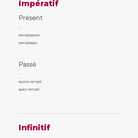
Impératif
Présent
-
rempl
issons
rempl
issez
Passé
-
ayons rempl
i
ayez rempl
i
Infinitif