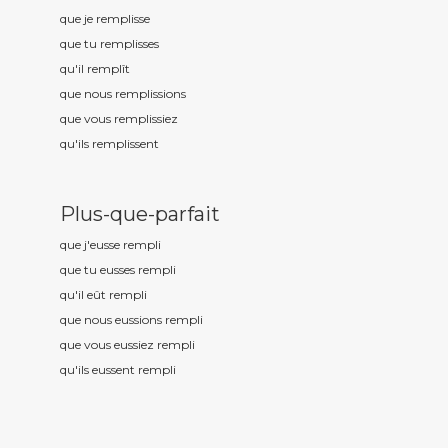
que je rempl
isse
que tu rempl
isses
qu'il rempl
ît
que nous rempl
issions
que vous rempl
issiez
qu'ils rempl
issent
Plus-que-parfait
que j'eusse rempl
i
que tu eusses rempl
i
qu'il eût rempl
i
que nous eussions rempl
i
que vous eussiez rempl
i
qu'ils eussent rempl
i