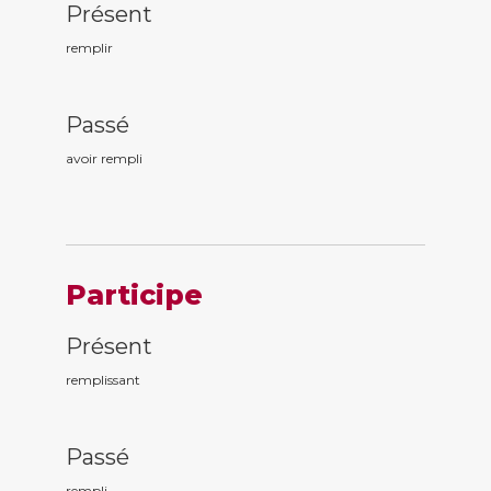
Présent
remplir
Passé
avoir rempl
i
Participe
Présent
rempl
issant
Passé
rempl
i