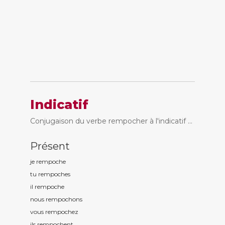
Indicatif
Conjugaison du verbe rempocher à l'indicatif ...
Présent
je rempoch
e
tu rempoch
es
il rempoch
e
nous rempoch
ons
vous rempoch
ez
ils rempoch
ent