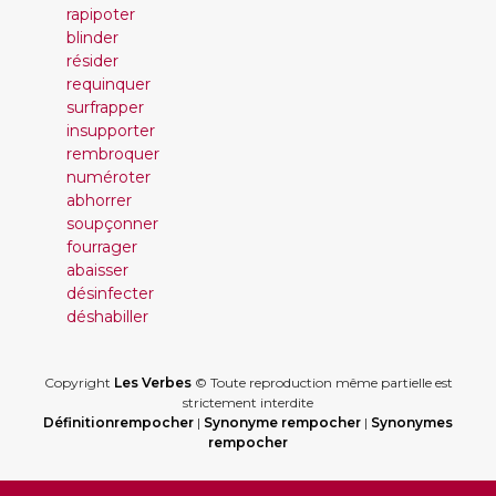
rapipoter
blinder
résider
requinquer
surfrapper
insupporter
rembroquer
numéroter
abhorrer
soupçonner
fourrager
abaisser
désinfecter
déshabiller
Copyright
Les Verbes
© Toute reproduction même partielle est
strictement interdite
Définitionrempocher
|
Synonyme rempocher
|
Synonymes
rempocher