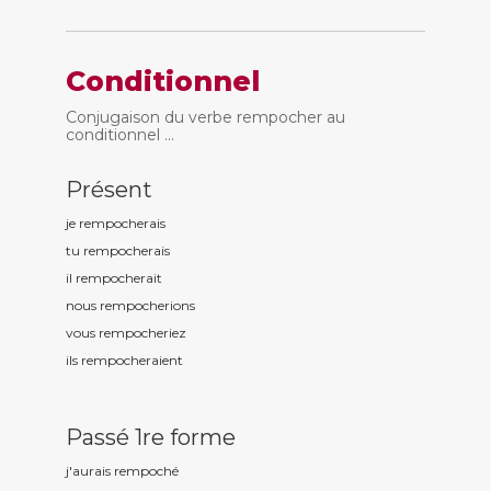
Conditionnel
Conjugaison du verbe rempocher au
conditionnel ...
Présent
je rempoch
erais
tu rempoch
erais
il rempoch
erait
nous rempoch
erions
vous rempoch
eriez
ils rempoch
eraient
Passé 1re forme
j'aurais rempoch
é