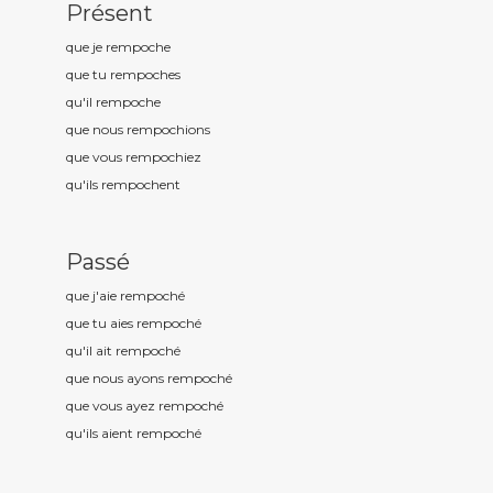
Présent
que je rempoch
e
que tu rempoch
es
qu'il rempoch
e
que nous rempoch
ions
que vous rempoch
iez
qu'ils rempoch
ent
Passé
que j'aie rempoch
é
que tu aies rempoch
é
qu'il ait rempoch
é
que nous ayons rempoch
é
que vous ayez rempoch
é
qu'ils aient rempoch
é