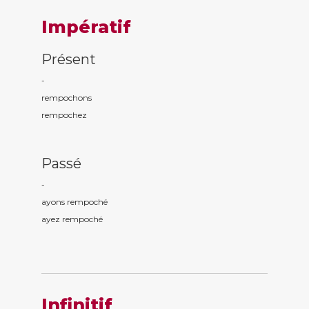
Impératif
Présent
-
rempoch
ons
rempoch
ez
Passé
-
ayons rempoch
é
ayez rempoch
é
Infinitif