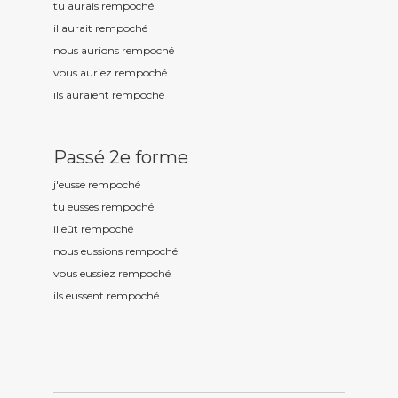
tu aurais rempoch
é
il aurait rempoch
é
nous aurions rempoch
é
vous auriez rempoch
é
ils auraient rempoch
é
Passé 2e forme
j'eusse rempoch
é
tu eusses rempoch
é
il eût rempoch
é
nous eussions rempoch
é
vous eussiez rempoch
é
ils eussent rempoch
é