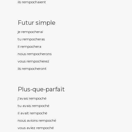
ils rempoch
aient
Futur simple
je rempoch
erai
tu rempoch
eras
il rempoch
era
nous rempoch
erons
vous rempoch
erez
ils rempoch
eront
Plus-que-parfait
j'avais rempoch
é
tu avais rempoch
é
il avait rempoch
é
nous avions rempoch
é
vous aviez rempoch
é