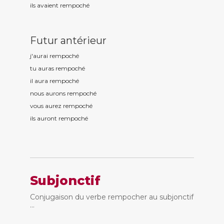
ils avaient rempoch
é
Futur antérieur
j'aurai rempoch
é
tu auras rempoch
é
il aura rempoch
é
nous aurons rempoch
é
vous aurez rempoch
é
ils auront rempoch
é
Subjonctif
Conjugaison du verbe rempocher au subjonctif
...