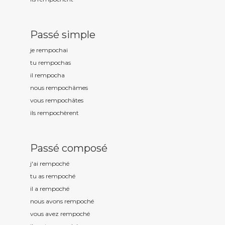
Passé simple
je rempoch
ai
tu rempoch
as
il rempoch
a
nous rempoch
âmes
vous rempoch
âtes
ils rempoch
èrent
Passé composé
j'ai rempoch
é
tu as rempoch
é
il a rempoch
é
nous avons rempoch
é
vous avez rempoch
é