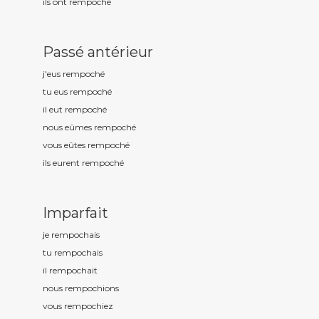
ils ont rempoch
é
Passé antérieur
j'eus rempoch
é
tu eus rempoch
é
il eut rempoch
é
nous eûmes rempoch
é
vous eûtes rempoch
é
ils eurent rempoch
é
Imparfait
je rempoch
ais
tu rempoch
ais
il rempoch
ait
nous rempoch
ions
vous rempoch
iez