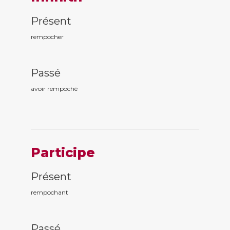
Présent
rempocher
Passé
avoir rempoch
é
Participe
Présent
rempoch
ant
Passé