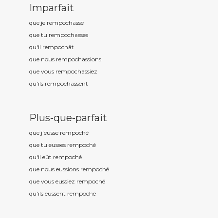
Imparfait
que je rempoch
asse
que tu rempoch
asses
qu'il rempoch
ât
que nous rempoch
assions
que vous rempoch
assiez
qu'ils rempoch
assent
Plus-que-parfait
que j'eusse rempoch
é
que tu eusses rempoch
é
qu'il eût rempoch
é
que nous eussions rempoch
é
que vous eussiez rempoch
é
qu'ils eussent rempoch
é