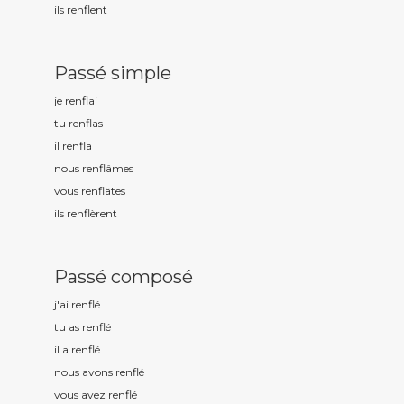
ils renfl
ent
Passé simple
je renfl
ai
tu renfl
as
il renfl
a
nous renfl
âmes
vous renfl
âtes
ils renfl
èrent
Passé composé
j'ai renfl
é
tu as renfl
é
il a renfl
é
nous avons renfl
é
vous avez renfl
é