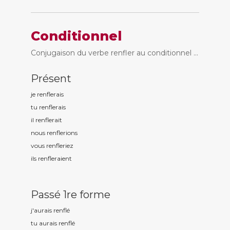
Conditionnel
Conjugaison du verbe renfler au conditionnel ...
Présent
je renfl
erais
tu renfl
erais
il renfl
erait
nous renfl
erions
vous renfl
eriez
ils renfl
eraient
Passé 1re forme
j'aurais renfl
é
tu aurais renfl
é