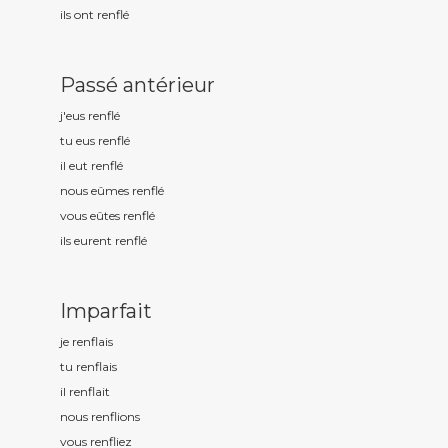
ils ont renfl
é
Passé antérieur
j'eus renfl
é
tu eus renfl
é
il eut renfl
é
nous eûmes renfl
é
vous eûtes renfl
é
ils eurent renfl
é
Imparfait
je renfl
ais
tu renfl
ais
il renfl
ait
nous renfl
ions
vous renfl
iez