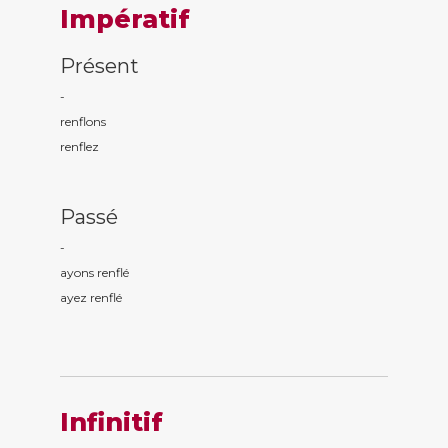
Impératif
Présent
-
renfl
ons
renfl
ez
Passé
-
ayons renfl
é
ayez renfl
é
Infinitif