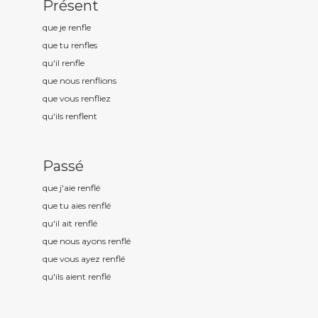
Présent
que je renfl
e
que tu renfl
es
qu'il renfl
e
que nous renfl
ions
que vous renfl
iez
qu'ils renfl
ent
Passé
que j'aie renfl
é
que tu aies renfl
é
qu'il ait renfl
é
que nous ayons renfl
é
que vous ayez renfl
é
qu'ils aient renfl
é