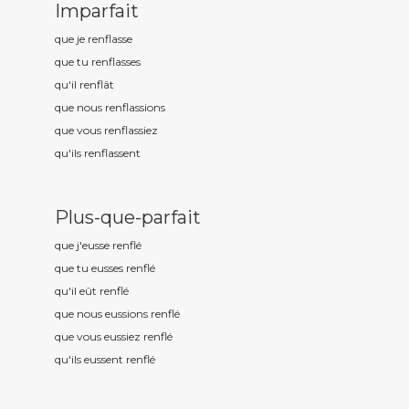
Imparfait
que je renfl
asse
que tu renfl
asses
qu'il renfl
ât
que nous renfl
assions
que vous renfl
assiez
qu'ils renfl
assent
Plus-que-parfait
que j'eusse renfl
é
que tu eusses renfl
é
qu'il eût renfl
é
que nous eussions renfl
é
que vous eussiez renfl
é
qu'ils eussent renfl
é