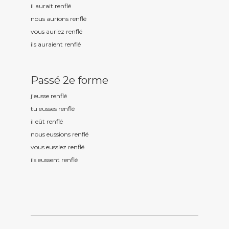
il aurait renfl
é
nous aurions renfl
é
vous auriez renfl
é
ils auraient renfl
é
Passé 2e forme
j'eusse renfl
é
tu eusses renfl
é
il eût renfl
é
nous eussions renfl
é
vous eussiez renfl
é
ils eussent renfl
é