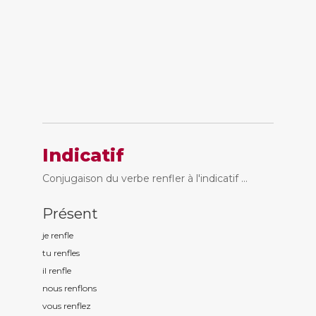
Indicatif
Conjugaison du verbe renfler à l'indicatif ...
Présent
je renfl
e
tu renfl
es
il renfl
e
nous renfl
ons
vous renfl
ez