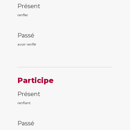
Présent
renfler
Passé
avoir renfl
é
Participe
Présent
renfl
ant
Passé