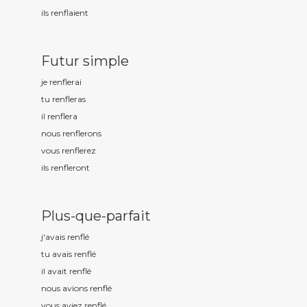
ils renfl
aient
Futur simple
je renfl
erai
tu renfl
eras
il renfl
era
nous renfl
erons
vous renfl
erez
ils renfl
eront
Plus-que-parfait
j'avais renfl
é
tu avais renfl
é
il avait renfl
é
nous avions renfl
é
vous aviez renfl
é