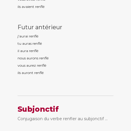
ils avaient renfl
é
Futur antérieur
j'aurai renfl
é
tu auras renfl
é
il aura renfl
é
nous aurons renfl
é
vous aurez renfl
é
ils auront renfl
é
Subjonctif
Conjugaison du verbe renfler au subjonctif ...