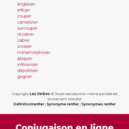
anglaiser
influer
couper
cameloter
surcouper
récidiver
cabrer
crosser
métamorphoser
apiquer
inférioriser
dépolitiser
grigner
Copyright
Les Verbes
© Toute reproduction même partielle est
strictement interdite
Définitionrenfler
|
Synonyme renfler
|
Synonymes renfler
Conjugaison en ligne