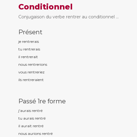
Conditionnel
Conjugaison du verbe rentrer au conditionnel ...
Présent
je rentr
erais
tu rentr
erais
il rentr
erait
nous rentr
erions
vous rentr
eriez
ils rentr
eraient
Passé 1re forme
j'aurais rentr
é
tu aurais rentr
é
il aurait rentr
é
nous aurions rentr
é