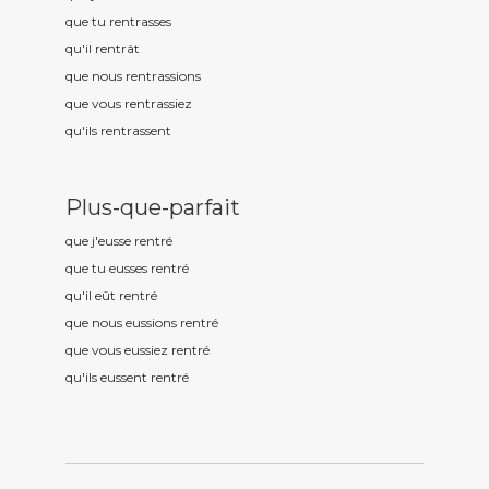
que tu rentr
asses
qu'il rentr
ât
que nous rentr
assions
que vous rentr
assiez
qu'ils rentr
assent
Plus-que-parfait
que j'eusse rentr
é
que tu eusses rentr
é
qu'il eût rentr
é
que nous eussions rentr
é
que vous eussiez rentr
é
qu'ils eussent rentr
é