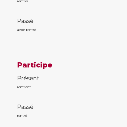
rentrer
Passé
avoir rentr
é
Participe
Présent
rentr
ant
Passé
rentr
é