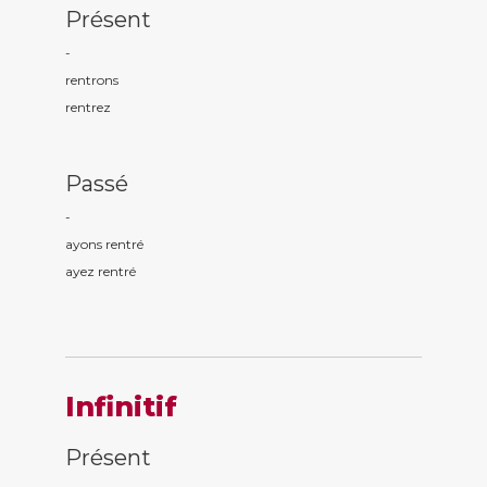
Présent
-
rentr
ons
rentr
ez
Passé
-
ayons rentr
é
ayez rentr
é
Infinitif
Présent