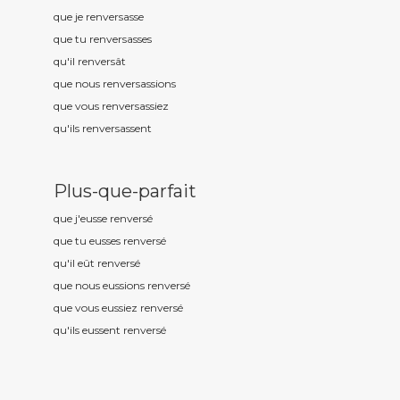
que je renvers
asse
que tu renvers
asses
qu'il renvers
ât
que nous renvers
assions
que vous renvers
assiez
qu'ils renvers
assent
Plus-que-parfait
que j'eusse renvers
é
que tu eusses renvers
é
qu'il eût renvers
é
que nous eussions renvers
é
que vous eussiez renvers
é
qu'ils eussent renvers
é