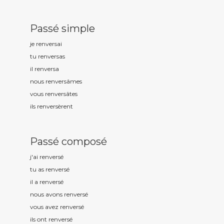
Passé simple
je renvers
ai
tu renvers
as
il renvers
a
nous renvers
âmes
vous renvers
âtes
ils renvers
èrent
Passé composé
j'ai renvers
é
tu as renvers
é
il a renvers
é
nous avons renvers
é
vous avez renvers
é
ils ont renvers
é