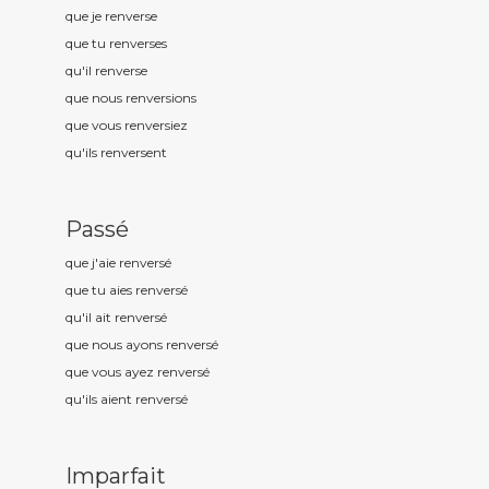
que je renvers
e
que tu renvers
es
qu'il renvers
e
que nous renvers
ions
que vous renvers
iez
qu'ils renvers
ent
Passé
que j'aie renvers
é
que tu aies renvers
é
qu'il ait renvers
é
que nous ayons renvers
é
que vous ayez renvers
é
qu'ils aient renvers
é
Imparfait