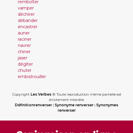
remboîter
vamper
déchirer
débander
encastrer
auner
raciner
navrer
chiner
jaser
dégîter
chuter
embistrouiller
Copyright
Les Verbes
© Toute reproduction même partielle est
strictement interdite
Définitionrenverser
|
Synonyme renverser
|
Synonymes
renverser