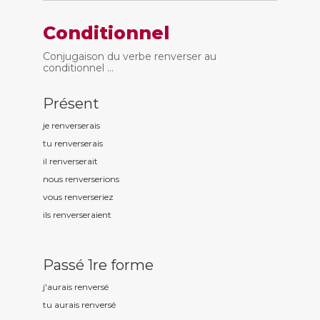
Conditionnel
Conjugaison du verbe renverser au
conditionnel ...
Présent
je renvers
erais
tu renvers
erais
il renvers
erait
nous renvers
erions
vous renvers
eriez
ils renvers
eraient
Passé 1re forme
j'aurais renvers
é
tu aurais renvers
é