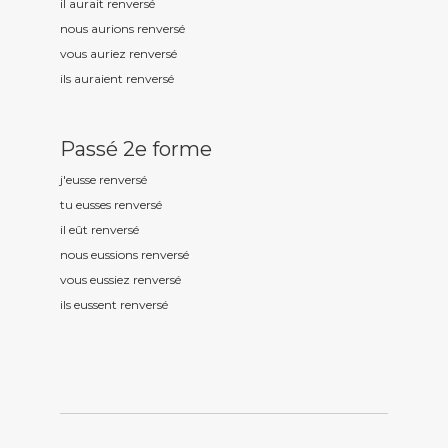
il aurait renvers
é
nous aurions renvers
é
vous auriez renvers
é
ils auraient renvers
é
Passé 2e forme
j'eusse renvers
é
tu eusses renvers
é
il eût renvers
é
nous eussions renvers
é
vous eussiez renvers
é
ils eussent renvers
é