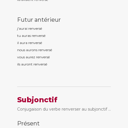
Futur antérieur
j'aurai renvers
é
tu auras renvers
é
il aura renvers
é
nous aurons renvers
é
vous aurez renvers
é
ils auront renvers
é
Subjonctif
Conjugaison du verbe renverser au subjonctif ...
Présent