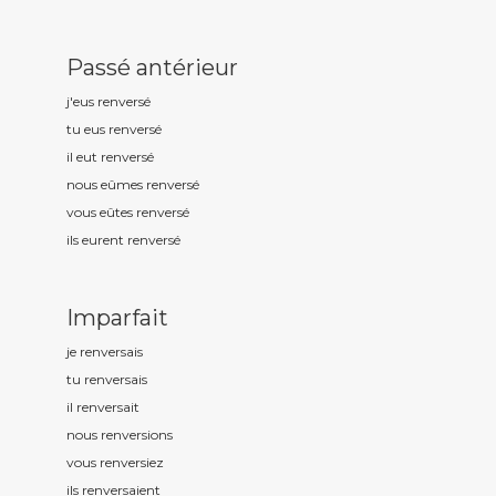
Passé antérieur
j'eus renvers
é
tu eus renvers
é
il eut renvers
é
nous eûmes renvers
é
vous eûtes renvers
é
ils eurent renvers
é
Imparfait
je renvers
ais
tu renvers
ais
il renvers
ait
nous renvers
ions
vous renvers
iez
ils renvers
aient