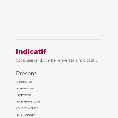
Indicatif
Conjugaison du verbe renverser à l'indicatif ...
Présent
je renvers
e
tu renvers
es
il renvers
e
nous renvers
ons
vous renvers
ez
ils renvers
ent