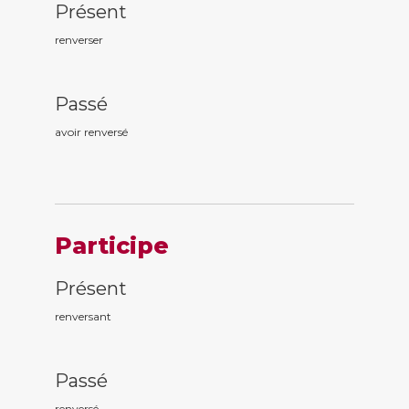
Présent
renverser
Passé
avoir renvers
é
Participe
Présent
renvers
ant
Passé
renvers
é