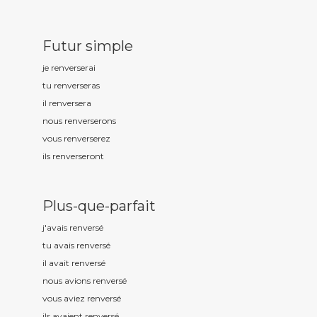
Futur simple
je renvers
erai
tu renvers
eras
il renvers
era
nous renvers
erons
vous renvers
erez
ils renvers
eront
Plus-que-parfait
j'avais renvers
é
tu avais renvers
é
il avait renvers
é
nous avions renvers
é
vous aviez renvers
é
ils avaient renvers
é