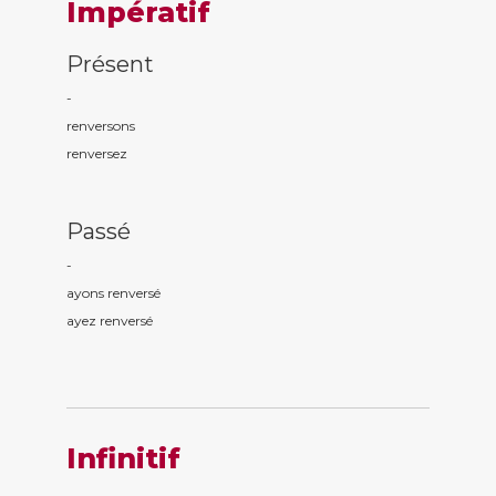
Impératif
Présent
-
renvers
ons
renvers
ez
Passé
-
ayons renvers
é
ayez renvers
é
Infinitif