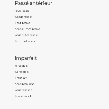
Passé antérieur
j'eus resal
é
tu eus resal
é
il eut resal
é
nous eûmes resal
é
vous eûtes resal
é
ils eurent resal
é
Imparfait
je resal
ais
tu resal
ais
il resal
ait
nous resal
ions
vous resal
iez
ils resal
aient