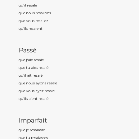
qu'il resal
e
que nous resal
ions
que vous resal
iez
qu'ils resal
ent
Passé
que j'aie resal
é
que tu aies resal
é
qu'il ait resal
é
que nous ayons resal
é
que vous ayez resal
é
qu'ils aient resal
é
Imparfait
que je resal
asse
que tu resal
asses