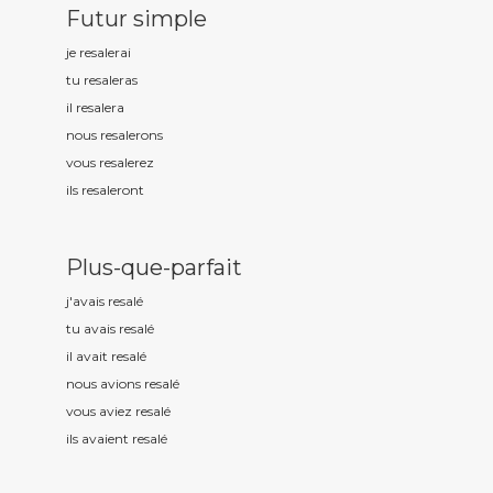
Futur simple
je resal
erai
tu resal
eras
il resal
era
nous resal
erons
vous resal
erez
ils resal
eront
Plus-que-parfait
j'avais resal
é
tu avais resal
é
il avait resal
é
nous avions resal
é
vous aviez resal
é
ils avaient resal
é