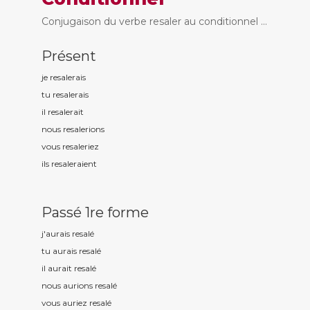
Conjugaison du verbe resaler au conditionnel ...
Présent
je resal
erais
tu resal
erais
il resal
erait
nous resal
erions
vous resal
eriez
ils resal
eraient
Passé 1re forme
j'aurais resal
é
tu aurais resal
é
il aurait resal
é
nous aurions resal
é
vous auriez resal
é