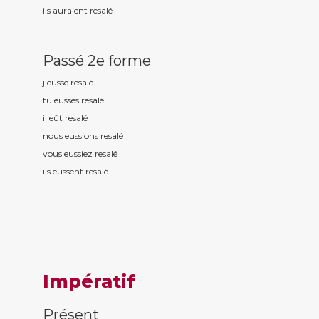
ils auraient resal
é
Passé 2e forme
j'eusse resal
é
tu eusses resal
é
il eût resal
é
nous eussions resal
é
vous eussiez resal
é
ils eussent resal
é
Impératif
Présent