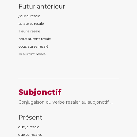
Futur antérieur
j'aurai resal
é
tu auras resal
é
il aura resal
é
nous aurons resal
é
vous aurez resal
é
ils auront resal
é
Subjonctif
Conjugaison du verbe resaler au subjonctif ...
Présent
que je resal
e
que tu resal
es