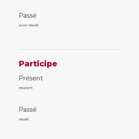
Passé
avoir resal
é
Participe
Présent
resal
ant
Passé
resal
é