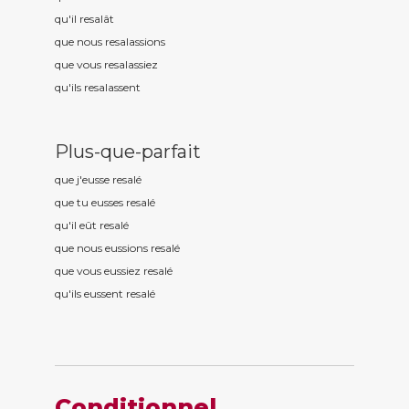
qu'il resal
ât
que nous resal
assions
que vous resal
assiez
qu'ils resal
assent
Plus-que-parfait
que j'eusse resal
é
que tu eusses resal
é
qu'il eût resal
é
que nous eussions resal
é
que vous eussiez resal
é
qu'ils eussent resal
é
Conditionnel