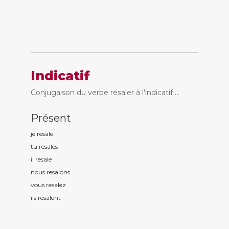
Indicatif
Conjugaison du verbe resaler à l'indicatif ...
Présent
je resal
e
tu resal
es
il resal
e
nous resal
ons
vous resal
ez
ils resal
ent