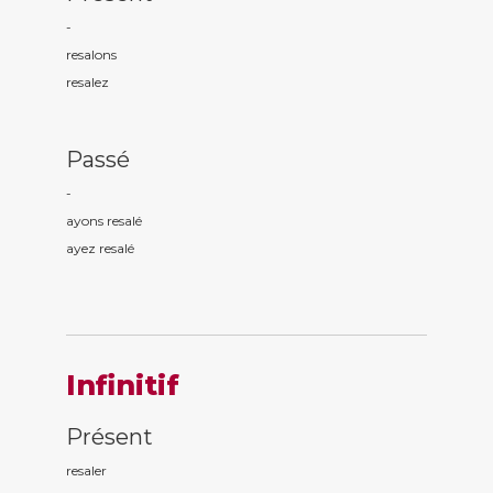
-
resal
ons
resal
ez
Passé
-
ayons resal
é
ayez resal
é
Infinitif
Présent
resaler