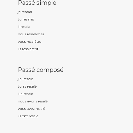
Passé simple
je resal
ai
tu resal
as
il resal
a
nous resal
âmes
vous resal
âtes
ils resal
èrent
Passé composé
j'ai resal
é
tu as resal
é
il a resal
é
nous avons resal
é
vous avez resal
é
ils ont resal
é