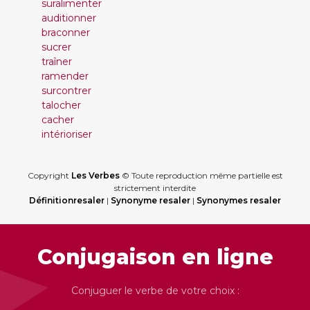
suralimenter
auditionner
braconner
sucrer
traîner
ramender
surcontrer
talocher
cacher
intérioriser
Copyright
Les Verbes
© Toute reproduction même partielle est
strictement interdite
Définitionresaler
|
Synonyme resaler
|
Synonymes resaler
Conjugaison en ligne
Conjuguer le verbe de votre choix :