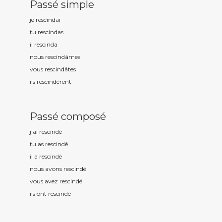
Passé simple
je rescind
ai
tu rescind
as
il rescind
a
nous rescind
âmes
vous rescind
âtes
ils rescind
èrent
Passé composé
j'ai rescind
é
tu as rescind
é
il a rescind
é
nous avons rescind
é
vous avez rescind
é
ils ont rescind
é