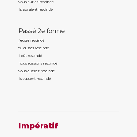
vous auriez rescind
é
ils auraient rescind
é
Passé 2e forme
j'eusse rescind
é
tu eusses rescind
é
il eût rescind
é
nous eussions rescind
é
vous eussiez rescind
é
ils eussent rescind
é
Impératif