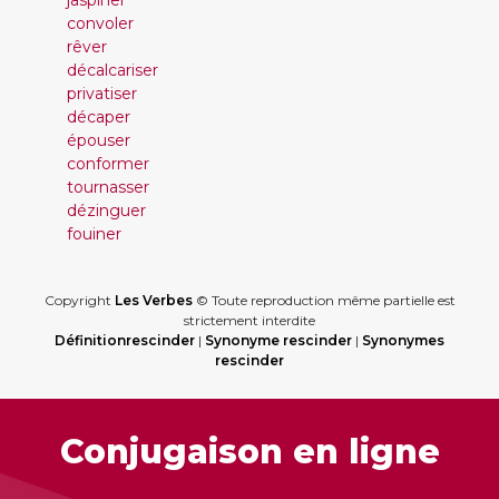
jaspiner
convoler
rêver
décalcariser
privatiser
décaper
épouser
conformer
tournasser
dézinguer
fouiner
Copyright
Les Verbes
© Toute reproduction même partielle est
strictement interdite
Définitionrescinder
|
Synonyme rescinder
|
Synonymes
rescinder
Conjugaison en ligne