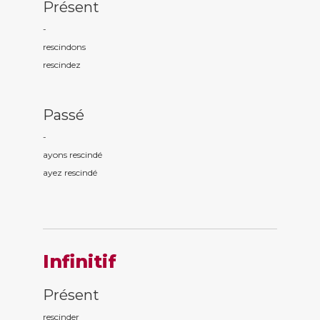
Présent
-
rescind
ons
rescind
ez
Passé
-
ayons rescind
é
ayez rescind
é
Infinitif
Présent
rescinder