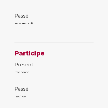
Passé
avoir rescind
é
Participe
Présent
rescind
ant
Passé
rescind
é