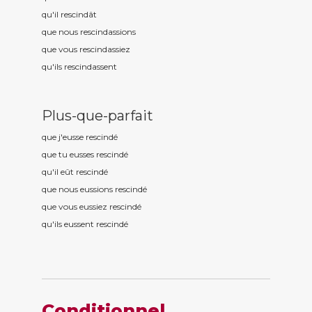
qu'il rescind
ât
que nous rescind
assions
que vous rescind
assiez
qu'ils rescind
assent
Plus-que-parfait
que j'eusse rescind
é
que tu eusses rescind
é
qu'il eût rescind
é
que nous eussions rescind
é
que vous eussiez rescind
é
qu'ils eussent rescind
é
Conditionnel