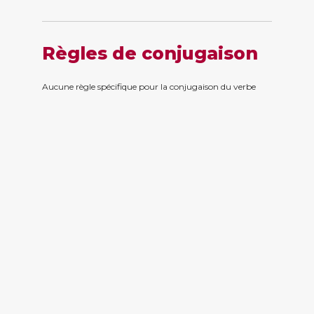
Règles de conjugaison
Aucune règle spécifique pour la conjugaison du verbe