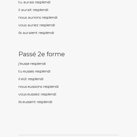
tu aurais resplend
i
il aurait resplend
i
nous aurions resplend
i
vous auriez resplend
i
ils auraient resplend
i
Passé 2e forme
j'eusse resplend
i
tu eusses resplend
i
il eût resplend
i
nous eussions resplend
i
vous eussiez resplend
i
ils eussent resplend
i