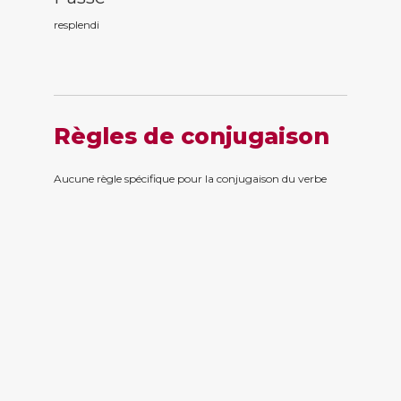
resplend
i
Règles de conjugaison
Aucune règle spécifique pour la conjugaison du verbe