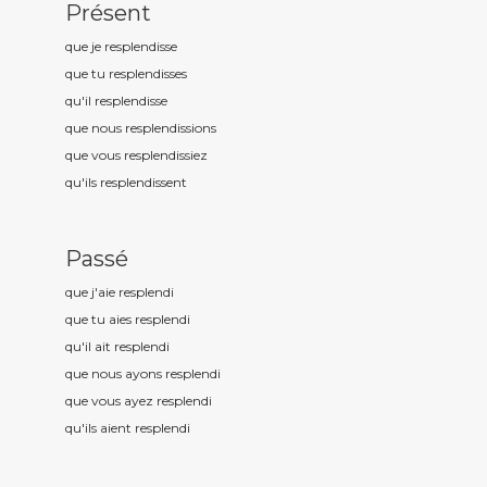
Présent
que je resplend
isse
que tu resplend
isses
qu'il resplend
isse
que nous resplend
issions
que vous resplend
issiez
qu'ils resplend
issent
Passé
que j'aie resplend
i
que tu aies resplend
i
qu'il ait resplend
i
que nous ayons resplend
i
que vous ayez resplend
i
qu'ils aient resplend
i