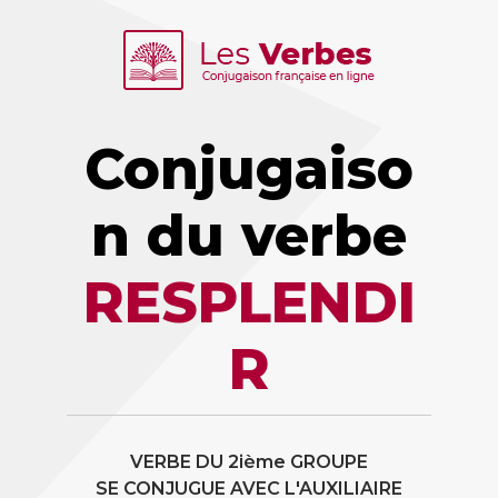
Conjugaiso
n du verbe
RESPLENDI
R
VERBE DU 2ième GROUPE
SE CONJUGUE AVEC L'AUXILIAIRE