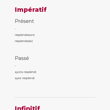
Impératif
Présent
-
resplend
issons
resplend
issez
Passé
-
ayons resplend
i
ayez resplend
i
Infinitif