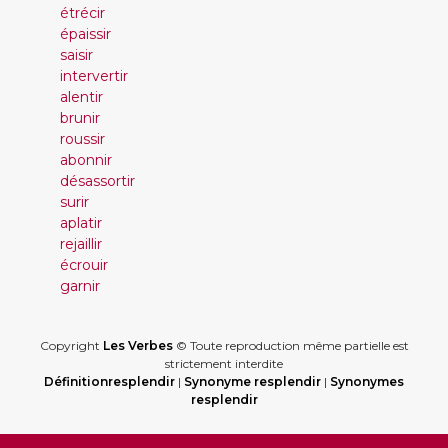
étrécir
épaissir
saisir
intervertir
alentir
brunir
roussir
abonnir
désassortir
surir
aplatir
rejaillir
écrouir
garnir
Copyright
Les Verbes
© Toute reproduction même partielle est
strictement interdite
Définitionresplendir
|
Synonyme resplendir
|
Synonymes
resplendir