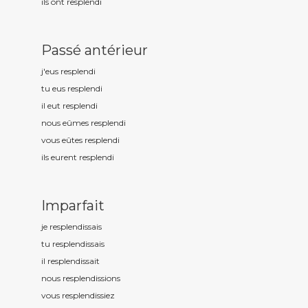
ils ont resplend
i
Passé antérieur
j'eus resplend
i
tu eus resplend
i
il eut resplend
i
nous eûmes resplend
i
vous eûtes resplend
i
ils eurent resplend
i
Imparfait
je resplend
issais
tu resplend
issais
il resplend
issait
nous resplend
issions
vous resplend
issiez