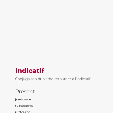
Indicatif
Conjugaison du verbe retourner à l'indicatif ...
Présent
je retourn
e
tu retourn
es
il retourn
e