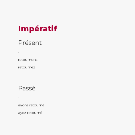
Impératif
Présent
-
retourn
ons
retourn
ez
Passé
-
ayons retourn
é
ayez retourn
é