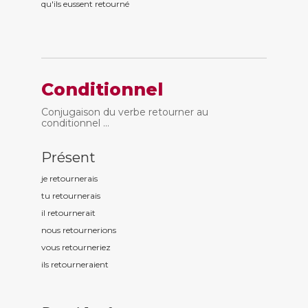
qu'ils eussent retourn
é
Conditionnel
Conjugaison du verbe retourner au
conditionnel ...
Présent
je retourn
erais
tu retourn
erais
il retourn
erait
nous retourn
erions
vous retourn
eriez
ils retourn
eraient