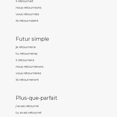
il retourn
ait
nous retourn
ions
vous retourn
iez
ils retourn
aient
Futur simple
je retourn
erai
tu retourn
eras
il retourn
era
nous retourn
erons
vous retourn
erez
ils retourn
eront
Plus-que-parfait
j'avais retourn
é
tu avais retourn
é