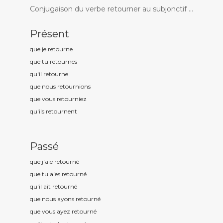
Conjugaison du verbe retourner au subjonctif ...
Présent
que je retourn
e
que tu retourn
es
qu'il retourn
e
que nous retourn
ions
que vous retourn
iez
qu'ils retourn
ent
Passé
que j'aie retourn
é
que tu aies retourn
é
qu'il ait retourn
é
que nous ayons retourn
é
que vous ayez retourn
é