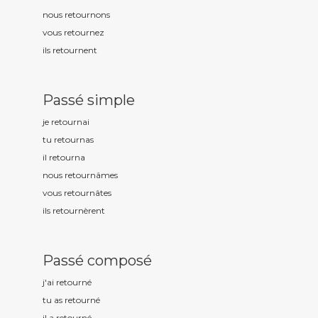
nous retourn
ons
vous retourn
ez
ils retourn
ent
Passé simple
je retourn
ai
tu retourn
as
il retourn
a
nous retourn
âmes
vous retourn
âtes
ils retourn
èrent
Passé composé
j'ai retourn
é
tu as retourn
é
il a retourn
é