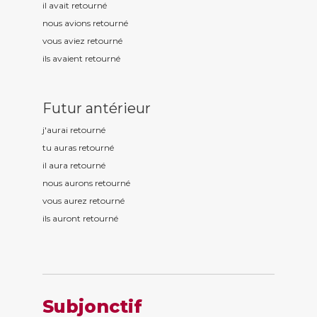
il avait retourn
é
nous avions retourn
é
vous aviez retourn
é
ils avaient retourn
é
Futur antérieur
j'aurai retourn
é
tu auras retourn
é
il aura retourn
é
nous aurons retourn
é
vous aurez retourn
é
ils auront retourn
é
Subjonctif