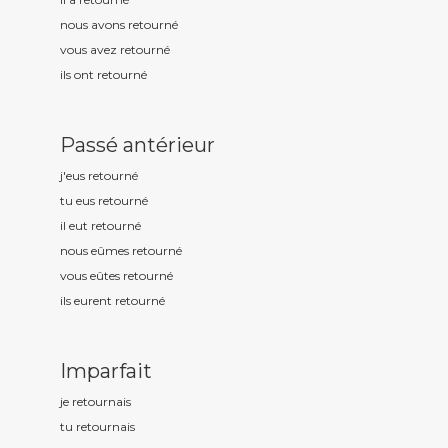
nous avons retourn
é
vous avez retourn
é
ils ont retourn
é
Passé antérieur
j'eus retourn
é
tu eus retourn
é
il eut retourn
é
nous eûmes retourn
é
vous eûtes retourn
é
ils eurent retourn
é
Imparfait
je retourn
ais
tu retourn
ais