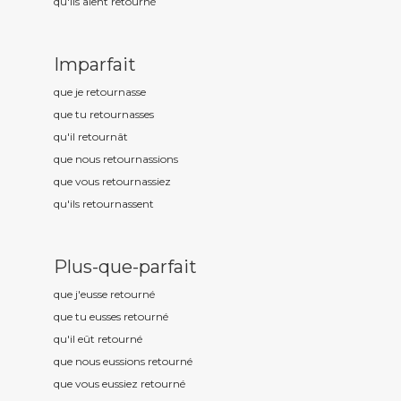
qu'ils aient retourn
é
Imparfait
que je retourn
asse
que tu retourn
asses
qu'il retourn
ât
que nous retourn
assions
que vous retourn
assiez
qu'ils retourn
assent
Plus-que-parfait
que j'eusse retourn
é
que tu eusses retourn
é
qu'il eût retourn
é
que nous eussions retourn
é
que vous eussiez retourn
é