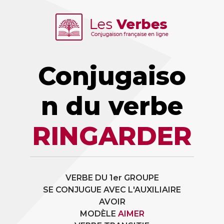
Conjugaiso
n du verbe
RINGARDER
VERBE DU 1er GROUPE
SE CONJUGUE AVEC L'AUXILIAIRE
AVOIR
MODÈLE
AIMER