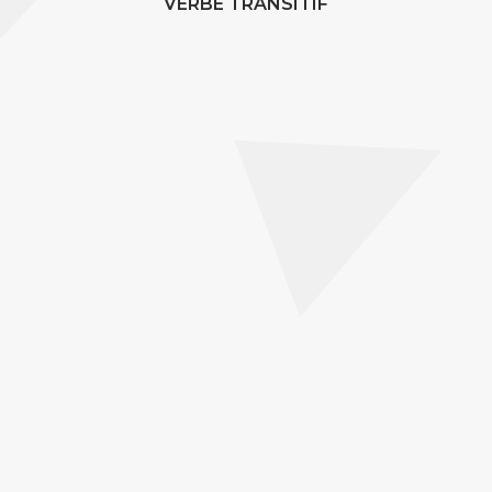
VERBE TRANSITIF