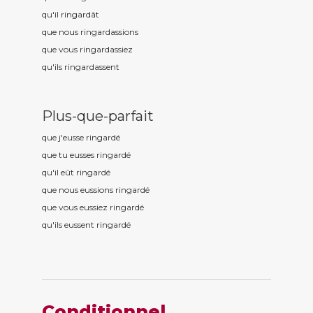
qu'il ringard
ât
que nous ringard
assions
que vous ringard
assiez
qu'ils ringard
assent
Plus-que-parfait
que j'eusse ringard
é
que tu eusses ringard
é
qu'il eût ringard
é
que nous eussions ringard
é
que vous eussiez ringard
é
qu'ils eussent ringard
é
Conditionnel