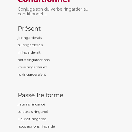
Conjugaison du verbe ringarder au
conditionnel ...
Présent
je ringard
erais
tu ringard
erais
il ringard
erait
nous ringard
erions
vous ringard
eriez
ils ringard
eraient
Passé 1re forme
j'aurais ringard
é
tu aurais ringard
é
il aurait ringard
é
nous aurions ringard
é