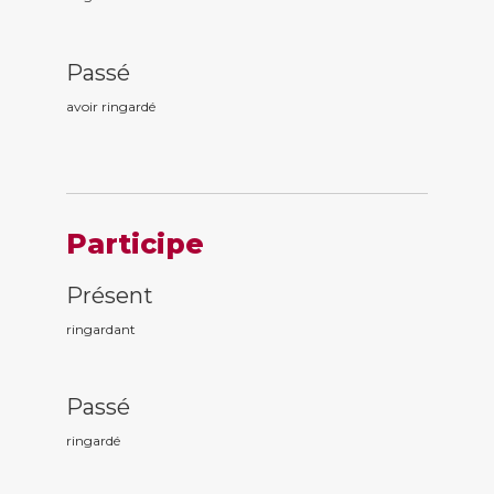
Passé
avoir ringard
é
Participe
Présent
ringard
ant
Passé
ringard
é