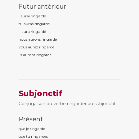
Futur antérieur
j'aurai ringard
é
tu auras ringard
é
il aura ringard
é
nous aurons ringard
é
vous aurez ringard
é
ils auront ringard
é
Subjonctif
Conjugaison du verbe ringarder au subjonctif ...
Présent
que je ringard
e
que tu ringard
es