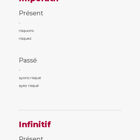
Présent
-
risqu
ons
risqu
ez
Passé
-
ayons risqu
é
ayez risqu
é
Infinitif
Présent