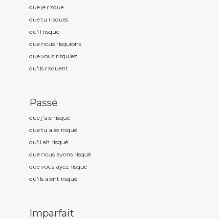
que je risqu
e
que tu risqu
es
qu'il risqu
e
que nous risqu
ions
que vous risqu
iez
qu'ils risqu
ent
Passé
que j'aie risqu
é
que tu aies risqu
é
qu'il ait risqu
é
que nous ayons risqu
é
que vous ayez risqu
é
qu'ils aient risqu
é
Imparfait