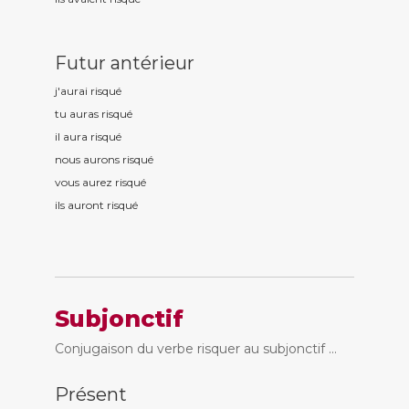
Futur antérieur
j'aurai risqu
é
tu auras risqu
é
il aura risqu
é
nous aurons risqu
é
vous aurez risqu
é
ils auront risqu
é
Subjonctif
Conjugaison du verbe risquer au subjonctif ...
Présent