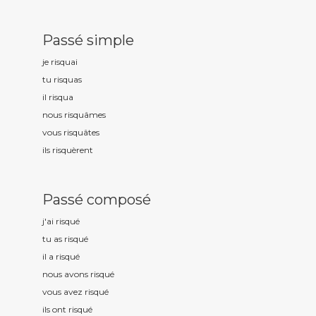
Passé simple
je risqu
ai
tu risqu
as
il risqu
a
nous risqu
âmes
vous risqu
âtes
ils risqu
èrent
Passé composé
j'ai risqu
é
tu as risqu
é
il a risqu
é
nous avons risqu
é
vous avez risqu
é
ils ont risqu
é