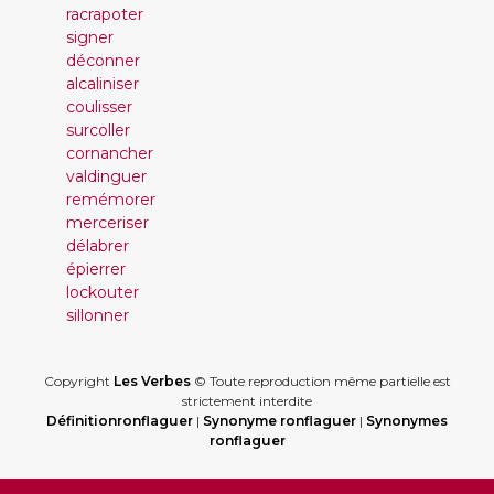
racrapoter
signer
déconner
alcaliniser
coulisser
surcoller
cornancher
valdinguer
remémorer
merceriser
délabrer
épierrer
lockouter
sillonner
Copyright
Les Verbes
© Toute reproduction même partielle est
strictement interdite
Définitionronflaguer
|
Synonyme ronflaguer
|
Synonymes
ronflaguer