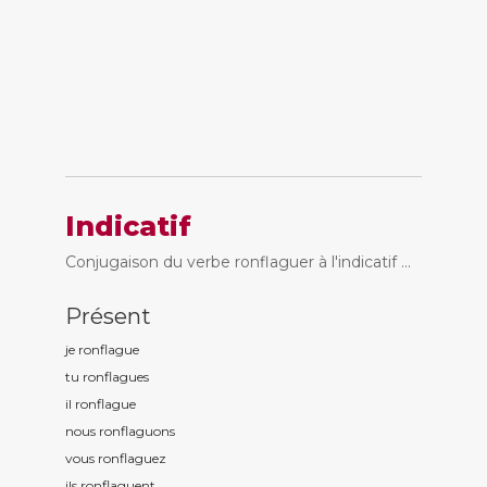
Indicatif
Conjugaison du verbe ronflaguer à l'indicatif ...
Présent
je ronflagu
e
tu ronflagu
es
il ronflagu
e
nous ronflagu
ons
vous ronflagu
ez
ils ronflagu
ent