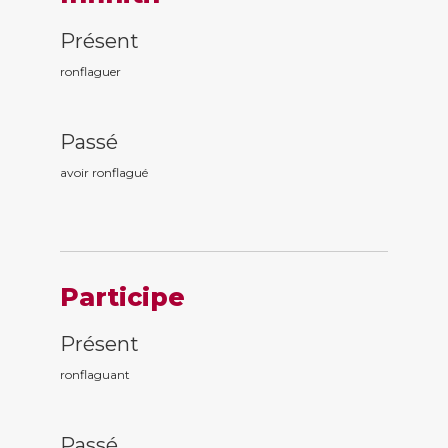
Présent
ronflaguer
Passé
avoir ronflagu
é
Participe
Présent
ronflagu
ant
Passé