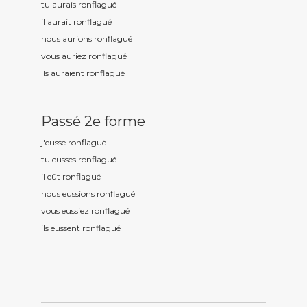
tu aurais ronflagu
é
il aurait ronflagu
é
nous aurions ronflagu
é
vous auriez ronflagu
é
ils auraient ronflagu
é
Passé 2e forme
j'eusse ronflagu
é
tu eusses ronflagu
é
il eût ronflagu
é
nous eussions ronflagu
é
vous eussiez ronflagu
é
ils eussent ronflagu
é