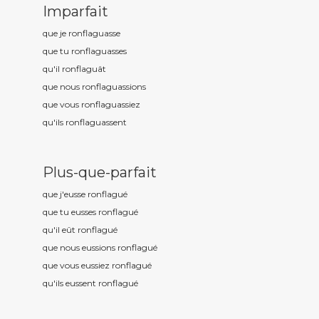
Imparfait
que je ronflagu
asse
que tu ronflagu
asses
qu'il ronflagu
ât
que nous ronflagu
assions
que vous ronflagu
assiez
qu'ils ronflagu
assent
Plus-que-parfait
que j'eusse ronflagu
é
que tu eusses ronflagu
é
qu'il eût ronflagu
é
que nous eussions ronflagu
é
que vous eussiez ronflagu
é
qu'ils eussent ronflagu
é