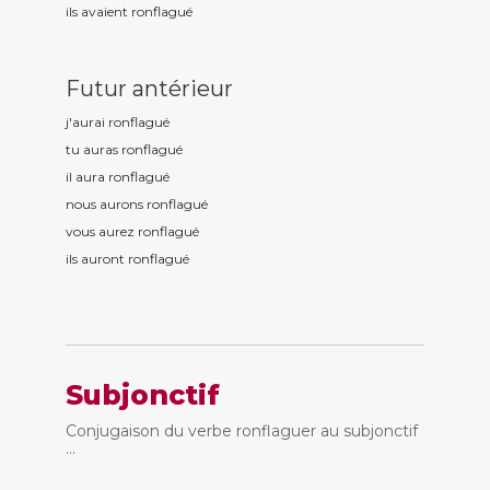
ils avaient ronflagu
é
Futur antérieur
j'aurai ronflagu
é
tu auras ronflagu
é
il aura ronflagu
é
nous aurons ronflagu
é
vous aurez ronflagu
é
ils auront ronflagu
é
Subjonctif
Conjugaison du verbe ronflaguer au subjonctif
...