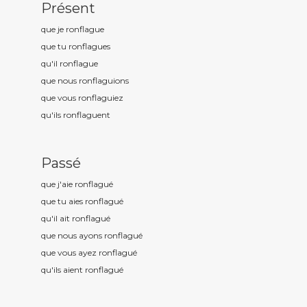
Présent
que je ronflagu
e
que tu ronflagu
es
qu'il ronflagu
e
que nous ronflagu
ions
que vous ronflagu
iez
qu'ils ronflagu
ent
Passé
que j'aie ronflagu
é
que tu aies ronflagu
é
qu'il ait ronflagu
é
que nous ayons ronflagu
é
que vous ayez ronflagu
é
qu'ils aient ronflagu
é