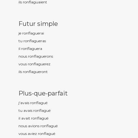
ils ronflagu
aient
Futur simple
je ronflagu
erai
tu ronflagu
eras
il ronflagu
era
nous ronflagu
erons
vous ronflagu
erez
ils ronflagu
eront
Plus-que-parfait
j'avais ronflagu
é
tu avais ronflagu
é
il avait ronflagu
é
nous avions ronflagu
é
vous aviez ronflagu
é