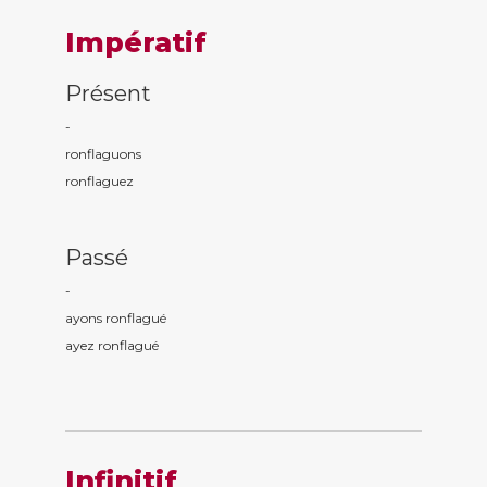
Impératif
Présent
-
ronflagu
ons
ronflagu
ez
Passé
-
ayons ronflagu
é
ayez ronflagu
é
Infinitif