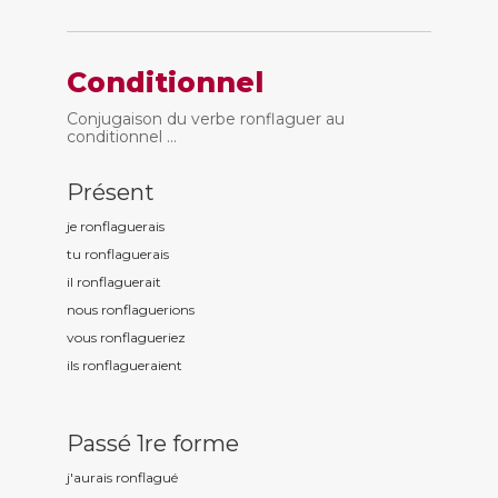
Conditionnel
Conjugaison du verbe ronflaguer au
conditionnel ...
Présent
je ronflagu
erais
tu ronflagu
erais
il ronflagu
erait
nous ronflagu
erions
vous ronflagu
eriez
ils ronflagu
eraient
Passé 1re forme
j'aurais ronflagu
é