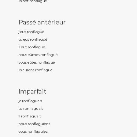
ils ont ronflagu
é
Passé antérieur
j'eus ronflagu
é
tu eus ronflagu
é
il eut ronflagu
é
nous eûmes ronflagu
é
vous eûtes ronflagu
é
ils eurent ronflagu
é
Imparfait
je ronflagu
ais
tu ronflagu
ais
il ronflagu
ait
nous ronflagu
ions
vous ronflagu
iez