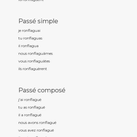
Passé simple
je ronflagu
ai
tu ronflagu
as
il ronflagu
a
nous ronflagu
âmes
vous ronflagu
âtes
ils ronflagu
èrent
Passé composé
j'ai ronflagu
é
tu as ronflagu
é
il a ronflagu
é
nous avons ronflagu
é
vous avez ronflagu
é