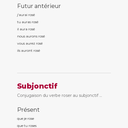
Futur antérieur
j'aurai ros
é
tu auras ros
é
il aura ros
é
nous aurons ros
é
vous aurez ros
é
ils auront ros
é
Subjonctif
Conjugaison du verbe roser au subjonctif ...
Présent
que je ros
e
que tu ros
es