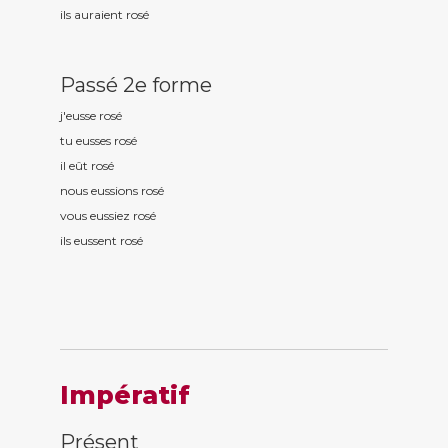
ils auraient ros
é
Passé 2e forme
j'eusse ros
é
tu eusses ros
é
il eût ros
é
nous eussions ros
é
vous eussiez ros
é
ils eussent ros
é
Impératif
Présent