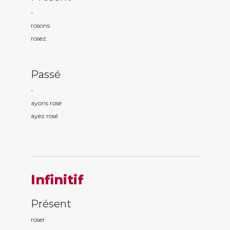
-
ros
ons
ros
ez
Passé
-
ayons ros
é
ayez ros
é
Infinitif
Présent
roser