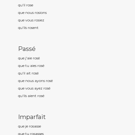
qu'il ros
e
que nous ros
ions
que vous ros
iez
qu'ils ros
ent
Passé
que j'aie ros
é
que tu aies ros
é
qu'il ait ros
é
que nous ayons ros
é
que vous ayez ros
é
qu'ils aient ros
é
Imparfait
que je ros
asse
que tu ros
asses