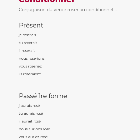
Conjugaison du verbe roser au conditionnel ...
Présent
je ros
erais
tu ros
erais
il ros
erait
nous ros
erions
vous ros
eriez
ils ros
eraient
Passé 1re forme
j'aurais ros
é
tu aurais ros
é
il aurait ros
é
nous aurions ros
é
vous auriez ros
é