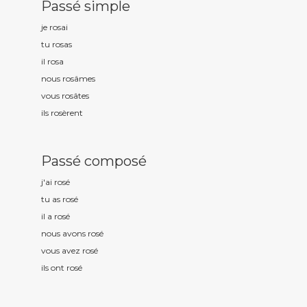
Passé simple
je ros
ai
tu ros
as
il ros
a
nous ros
âmes
vous ros
âtes
ils ros
èrent
Passé composé
j'ai ros
é
tu as ros
é
il a ros
é
nous avons ros
é
vous avez ros
é
ils ont ros
é