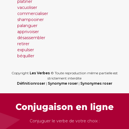
platiner
vacuoliser
commercialiser
shampooiner
palanguer
apprivoiser
désassembler
retirer
expulser
béquiller
Copyright
Les Verbes
© Toute reproduction même partielle est
strictement interdite
Définitionroser
|
Synonyme roser
|
Synonymes roser
Conjugaison en ligne
Conjuguer le verbe de votre choix :