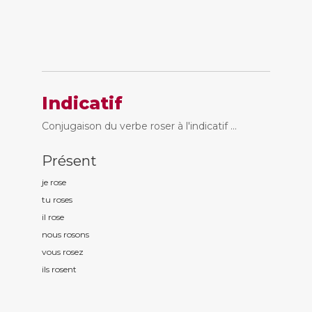
Indicatif
Conjugaison du verbe roser à l'indicatif ...
Présent
je ros
e
tu ros
es
il ros
e
nous ros
ons
vous ros
ez
ils ros
ent