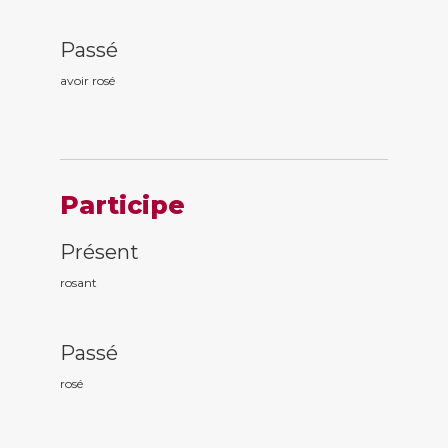
Passé
avoir ros
é
Participe
Présent
ros
ant
Passé
ros
é