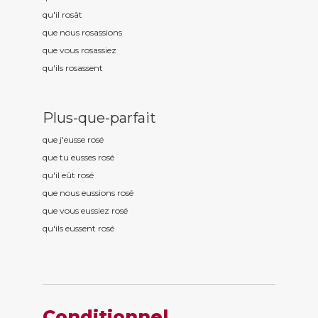
qu'il ros
ât
que nous ros
assions
que vous ros
assiez
qu'ils ros
assent
Plus-que-parfait
que j'eusse ros
é
que tu eusses ros
é
qu'il eût ros
é
que nous eussions ros
é
que vous eussiez ros
é
qu'ils eussent ros
é
Conditionnel