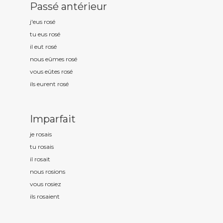
Passé antérieur
j'eus ros
é
tu eus ros
é
il eut ros
é
nous eûmes ros
é
vous eûtes ros
é
ils eurent ros
é
Imparfait
je ros
ais
tu ros
ais
il ros
ait
nous ros
ions
vous ros
iez
ils ros
aient