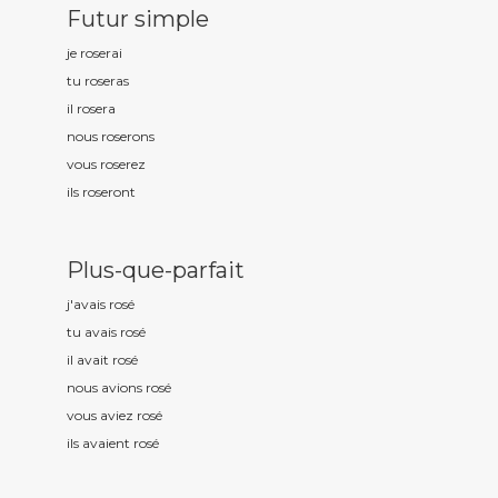
Futur simple
je ros
erai
tu ros
eras
il ros
era
nous ros
erons
vous ros
erez
ils ros
eront
Plus-que-parfait
j'avais ros
é
tu avais ros
é
il avait ros
é
nous avions ros
é
vous aviez ros
é
ils avaient ros
é