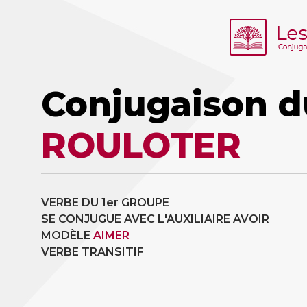
Conjugaison d
ROULOTER
VERBE DU 1er GROUPE
SE CONJUGUE AVEC L'AUXILIAIRE AVOIR
MODÈLE
AIMER
VERBE TRANSITIF