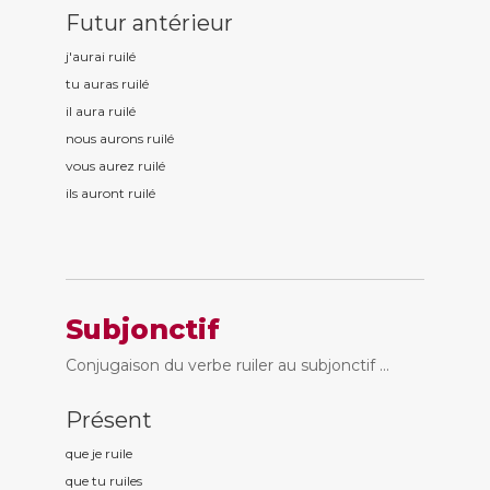
Futur antérieur
j'aurai ruil
é
tu auras ruil
é
il aura ruil
é
nous aurons ruil
é
vous aurez ruil
é
ils auront ruil
é
Subjonctif
Conjugaison du verbe ruiler au subjonctif ...
Présent
que je ruil
e
que tu ruil
es