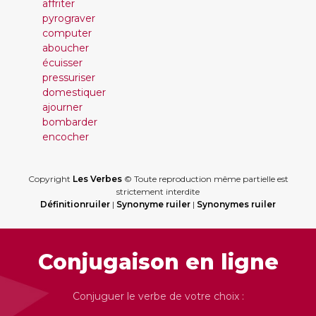
affriter
pyrograver
computer
aboucher
écuisser
pressuriser
domestiquer
ajourner
bombarder
encocher
Copyright
Les Verbes
© Toute reproduction même partielle est
strictement interdite
Définitionruiler
|
Synonyme ruiler
|
Synonymes ruiler
Conjugaison en ligne
Conjuguer le verbe de votre choix :