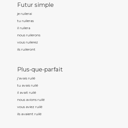
Futur simple
je ruil
erai
tu ruil
eras
il ruil
era
nous ruil
erons
vous ruil
erez
ils ruil
eront
Plus-que-parfait
j'avais ruil
é
tu avais ruil
é
il avait ruil
é
nous avions ruil
é
vous aviez ruil
é
ils avaient ruil
é