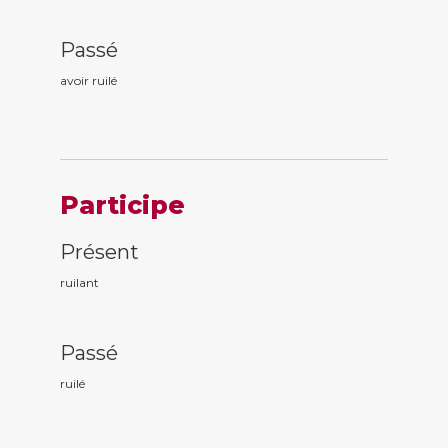
Passé
avoir ruil
é
Participe
Présent
ruil
ant
Passé
ruil
é