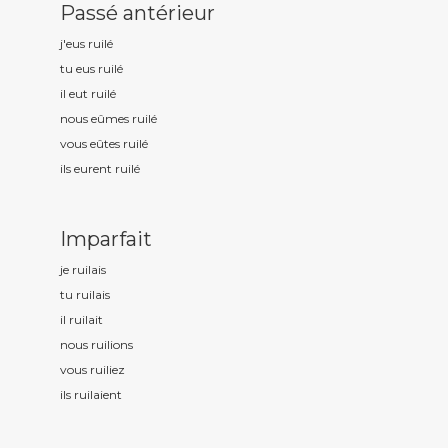
Passé antérieur
j'eus ruil
é
tu eus ruil
é
il eut ruil
é
nous eûmes ruil
é
vous eûtes ruil
é
ils eurent ruil
é
Imparfait
je ruil
ais
tu ruil
ais
il ruil
ait
nous ruil
ions
vous ruil
iez
ils ruil
aient