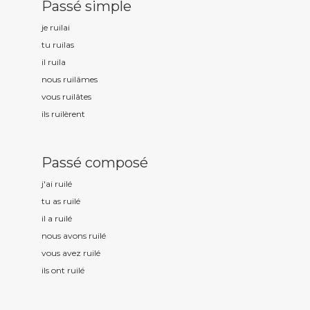
Passé simple
je ruil
ai
tu ruil
as
il ruil
a
nous ruil
âmes
vous ruil
âtes
ils ruil
èrent
Passé composé
j'ai ruil
é
tu as ruil
é
il a ruil
é
nous avons ruil
é
vous avez ruil
é
ils ont ruil
é