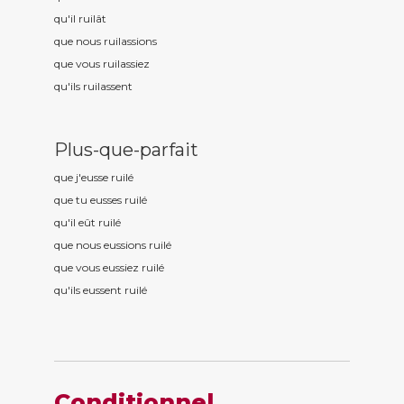
qu'il ruil
ât
que nous ruil
assions
que vous ruil
assiez
qu'ils ruil
assent
Plus-que-parfait
que j'eusse ruil
é
que tu eusses ruil
é
qu'il eût ruil
é
que nous eussions ruil
é
que vous eussiez ruil
é
qu'ils eussent ruil
é
Conditionnel