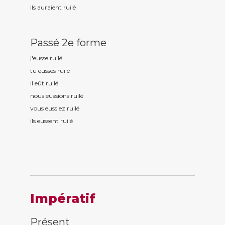
ils auraient ruil
é
Passé 2e forme
j'eusse ruil
é
tu eusses ruil
é
il eût ruil
é
nous eussions ruil
é
vous eussiez ruil
é
ils eussent ruil
é
Impératif
Présent