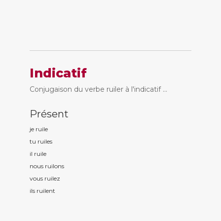
Indicatif
Conjugaison du verbe ruiler à l'indicatif ...
Présent
je ruil
e
tu ruil
es
il ruil
e
nous ruil
ons
vous ruil
ez
ils ruil
ent