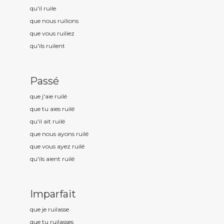
qu'il ruil
e
que nous ruil
ions
que vous ruil
iez
qu'ils ruil
ent
Passé
que j'aie ruil
é
que tu aies ruil
é
qu'il ait ruil
é
que nous ayons ruil
é
que vous ayez ruil
é
qu'ils aient ruil
é
Imparfait
que je ruil
asse
que tu ruil
asses