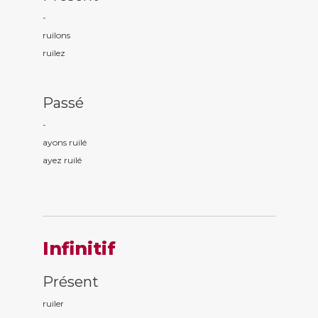
-
ruil
ons
ruil
ez
Passé
-
ayons ruil
é
ayez ruil
é
Infinitif
Présent
ruiler