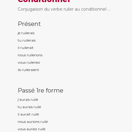
Conjugaison du verbe ruiler au conditionnel ...
Présent
je ruil
erais
tu ruil
erais
il ruil
erait
nous ruil
erions
vous ruil
eriez
ils ruil
eraient
Passé 1re forme
j'aurais ruil
é
tu aurais ruil
é
il aurait ruil
é
nous aurions ruil
é
vous auriez ruil
é