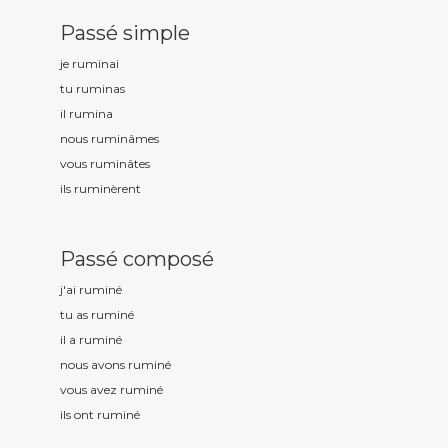
Passé simple
je rumin
ai
tu rumin
as
il rumin
a
nous rumin
âmes
vous rumin
âtes
ils rumin
èrent
Passé composé
j'ai rumin
é
tu as rumin
é
il a rumin
é
nous avons rumin
é
vous avez rumin
é
ils ont rumin
é