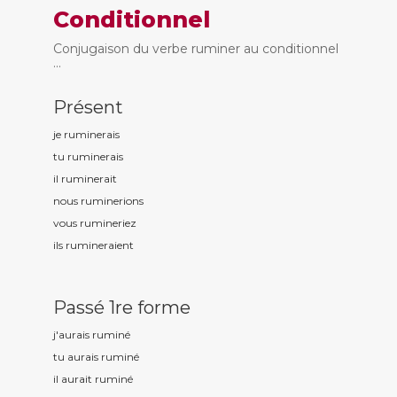
Conditionnel
Conjugaison du verbe ruminer au conditionnel
...
Présent
je rumin
erais
tu rumin
erais
il rumin
erait
nous rumin
erions
vous rumin
eriez
ils rumin
eraient
Passé 1re forme
j'aurais rumin
é
tu aurais rumin
é
il aurait rumin
é