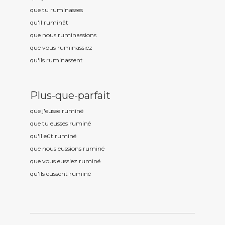
que tu rumin
asses
qu'il rumin
ât
que nous rumin
assions
que vous rumin
assiez
qu'ils rumin
assent
Plus-que-parfait
que j'eusse rumin
é
que tu eusses rumin
é
qu'il eût rumin
é
que nous eussions rumin
é
que vous eussiez rumin
é
qu'ils eussent rumin
é