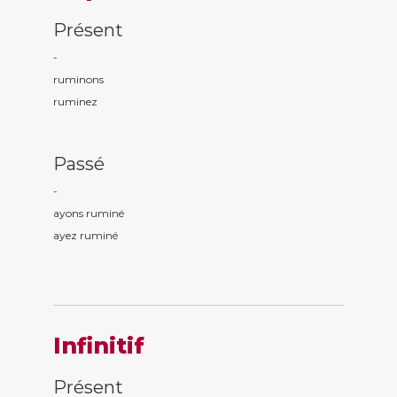
Présent
-
rumin
ons
rumin
ez
Passé
-
ayons rumin
é
ayez rumin
é
Infinitif
Présent