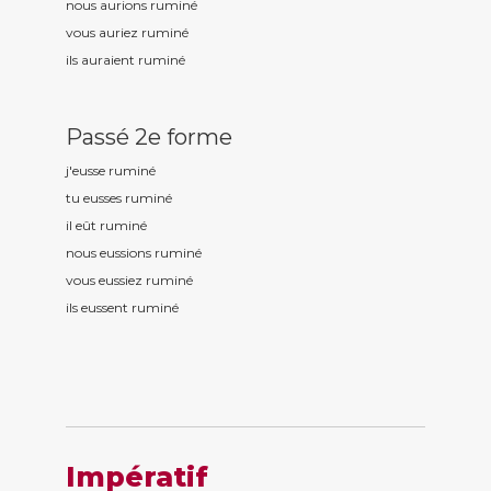
nous aurions rumin
é
vous auriez rumin
é
ils auraient rumin
é
Passé 2e forme
j'eusse rumin
é
tu eusses rumin
é
il eût rumin
é
nous eussions rumin
é
vous eussiez rumin
é
ils eussent rumin
é
Impératif