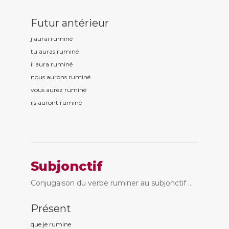
Futur antérieur
j'aurai rumin
é
tu auras rumin
é
il aura rumin
é
nous aurons rumin
é
vous aurez rumin
é
ils auront rumin
é
Subjonctif
Conjugaison du verbe ruminer au subjonctif ...
Présent
que je rumin
e