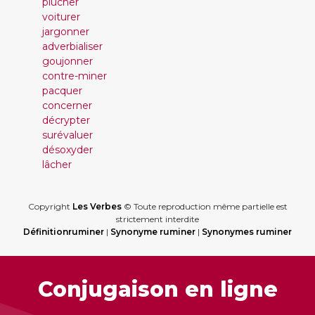
plucher
voiturer
jargonner
adverbialiser
goujonner
contre-miner
pacquer
concerner
décrypter
surévaluer
désoxyder
lâcher
Copyright
Les Verbes
© Toute reproduction même partielle est
strictement interdite
Définitionruminer
|
Synonyme ruminer
|
Synonymes ruminer
Conjugaison en ligne