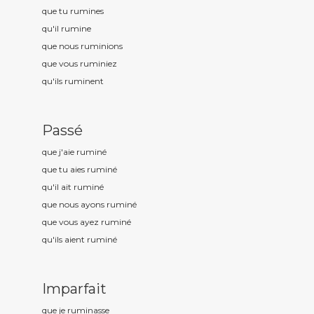
que tu rumin
es
qu'il rumin
e
que nous rumin
ions
que vous rumin
iez
qu'ils rumin
ent
Passé
que j'aie rumin
é
que tu aies rumin
é
qu'il ait rumin
é
que nous ayons rumin
é
que vous ayez rumin
é
qu'ils aient rumin
é
Imparfait
que je rumin
asse