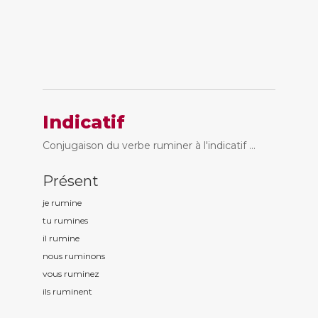
Indicatif
Conjugaison du verbe ruminer à l'indicatif ...
Présent
je rumin
e
tu rumin
es
il rumin
e
nous rumin
ons
vous rumin
ez
ils rumin
ent