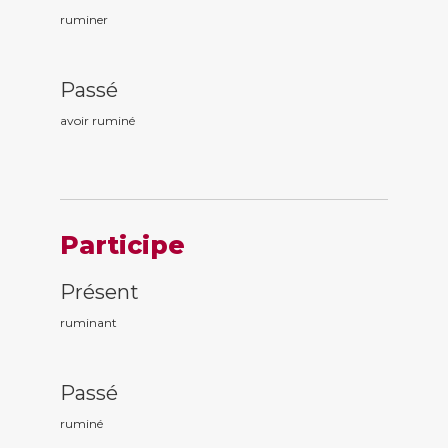
ruminer
Passé
avoir rumin
é
Participe
Présent
rumin
ant
Passé
rumin
é