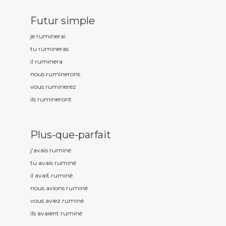
Futur simple
je rumin
erai
tu rumin
eras
il rumin
era
nous rumin
erons
vous rumin
erez
ils rumin
eront
Plus-que-parfait
j'avais rumin
é
tu avais rumin
é
il avait rumin
é
nous avions rumin
é
vous aviez rumin
é
ils avaient rumin
é