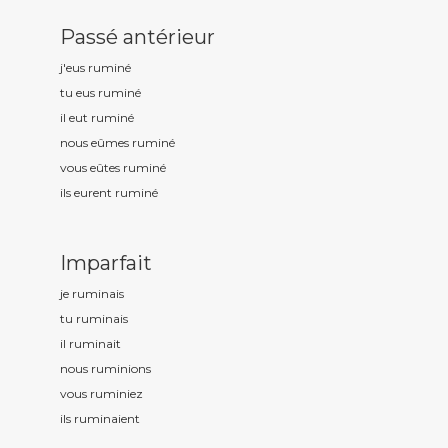
Passé antérieur
j'eus rumin
é
tu eus rumin
é
il eut rumin
é
nous eûmes rumin
é
vous eûtes rumin
é
ils eurent rumin
é
Imparfait
je rumin
ais
tu rumin
ais
il rumin
ait
nous rumin
ions
vous rumin
iez
ils rumin
aient