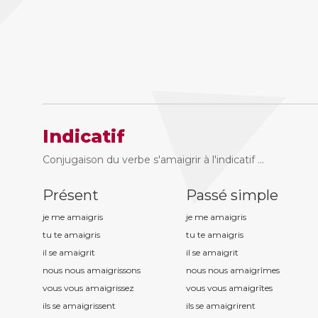
Indicatif
Conjugaison du verbe s'amaigrir à l'indicatif ...
Présent
Passé simple
je me amaigr
is
je me amaigr
is
tu te amaigr
is
tu te amaigr
is
il se amaigr
it
il se amaigr
it
nous nous amaigr
issons
nous nous amaigr
îmes
vous vous amaigr
issez
vous vous amaigr
îtes
ils se amaigr
issent
ils se amaigr
irent