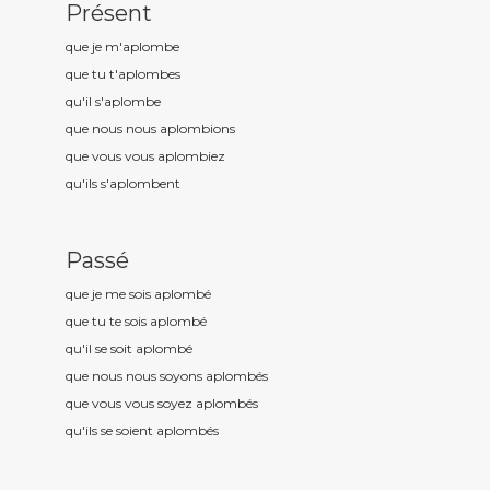
Présent
que je m'aplomb
e
que tu t'aplomb
es
qu'il s'aplomb
e
que nous nous aplomb
ions
que vous vous aplomb
iez
qu'ils s'aplomb
ent
Passé
que je me sois aplomb
é
que tu te sois aplomb
é
qu'il se soit aplomb
é
que nous nous soyons aplomb
és
que vous vous soyez aplomb
és
qu'ils se soient aplomb
és