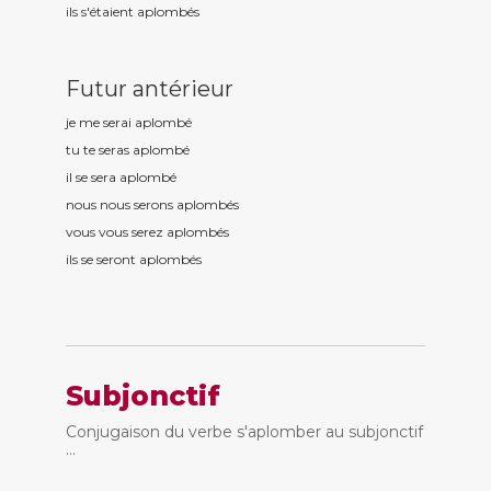
ils s'étaient aplomb
és
Futur antérieur
je me serai aplomb
é
tu te seras aplomb
é
il se sera aplomb
é
nous nous serons aplomb
és
vous vous serez aplomb
és
ils se seront aplomb
és
Subjonctif
Conjugaison du verbe s'aplomber au subjonctif
...