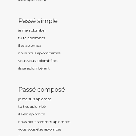
Passé simple
je me aplomb
ai
tu te aplomb
as
il se aplomb
a
nous nous aplomb
âmes
vous vous aplomb
âtes
ils se aplomb
èrent
Passé composé
je me suis aplomb
é
tu t'es aplomb
é
il s'est aplomb
é
nous nous sommes aplomb
és
vous vous êtes aplomb
és