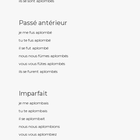
ils se sont aplomb
és
Passé antérieur
je me fus aplomb
é
tu te fus aplomb
é
il se fut aplomb
é
nous nous fûmes aplomb
és
vous vous fûtes aplomb
és
ils se furent aplomb
és
Imparfait
je me aplomb
ais
tu te aplomb
ais
il se aplomb
ait
nous nous aplomb
ions
vous vous aplomb
iez