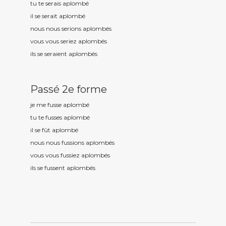
tu te serais aplomb
é
il se serait aplomb
é
nous nous serions aplomb
és
vous vous seriez aplomb
és
ils se seraient aplomb
és
Passé 2e forme
je me fusse aplomb
é
tu te fusses aplomb
é
il se fût aplomb
é
nous nous fussions aplomb
és
vous vous fussiez aplomb
és
ils se fussent aplomb
és