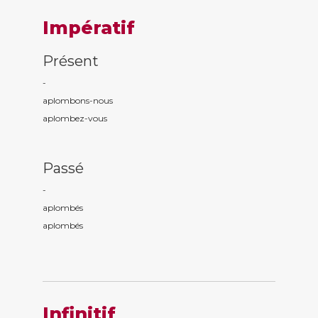
Impératif
Présent
-
aplomb
ons
-nous
aplomb
ez
-vous
Passé
-
aplomb
és
aplomb
és
Infinitif