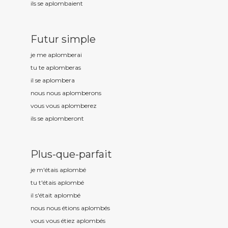
ils se aplomb
aient
Futur simple
je me aplomb
erai
tu te aplomb
eras
il se aplomb
era
nous nous aplomb
erons
vous vous aplomb
erez
ils se aplomb
eront
Plus-que-parfait
je m'étais aplomb
é
tu t'étais aplomb
é
il s'était aplomb
é
nous nous étions aplomb
és
vous vous étiez aplomb
és