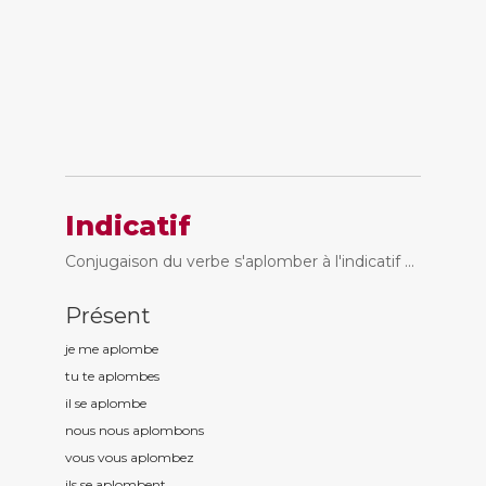
Indicatif
Conjugaison du verbe s'aplomber à l'indicatif ...
Présent
je me aplomb
e
tu te aplomb
es
il se aplomb
e
nous nous aplomb
ons
vous vous aplomb
ez
ils se aplomb
ent