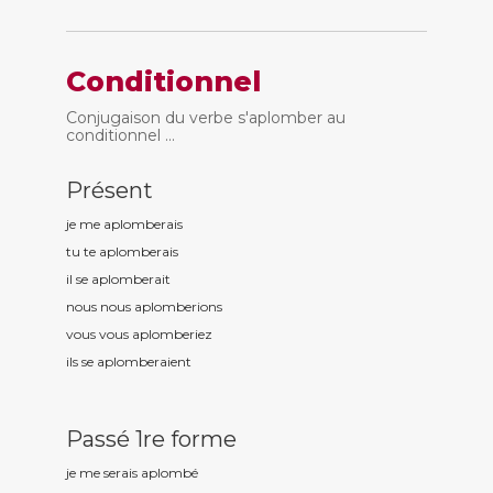
Conditionnel
Conjugaison du verbe s'aplomber au
conditionnel ...
Présent
je me aplomb
erais
tu te aplomb
erais
il se aplomb
erait
nous nous aplomb
erions
vous vous aplomb
eriez
ils se aplomb
eraient
Passé 1re forme
je me serais aplomb
é