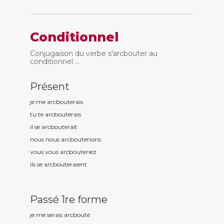
Conditionnel
Conjugaison du verbe s'arcbouter au
conditionnel ...
Présent
je me arcbout
erais
tu te arcbout
erais
il se arcbout
erait
nous nous arcbout
erions
vous vous arcbout
eriez
ils se arcbout
eraient
Passé 1re forme
je me serais arcbout
é