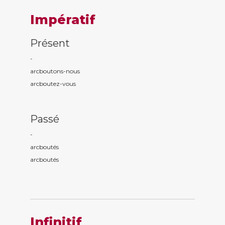
Impératif
Présent
-
arcbout
ons
-nous
arcbout
ez
-vous
Passé
-
arcbout
és
arcbout
és
Infinitif