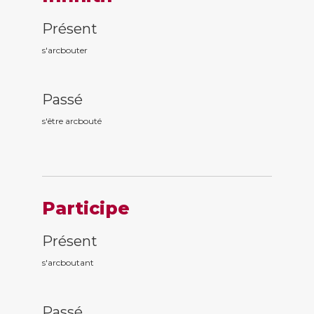
Présent
s'arcbouter
Passé
s'être arcbout
é
Participe
Présent
s'arcbout
ant
Passé