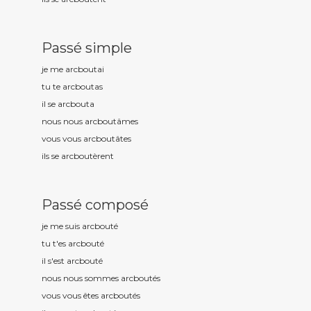
Passé simple
je me arcbout
ai
tu te arcbout
as
il se arcbout
a
nous nous arcbout
âmes
vous vous arcbout
âtes
ils se arcbout
èrent
Passé composé
je me suis arcbout
é
tu t'es arcbout
é
il s'est arcbout
é
nous nous sommes arcbout
és
vous vous êtes arcbout
és