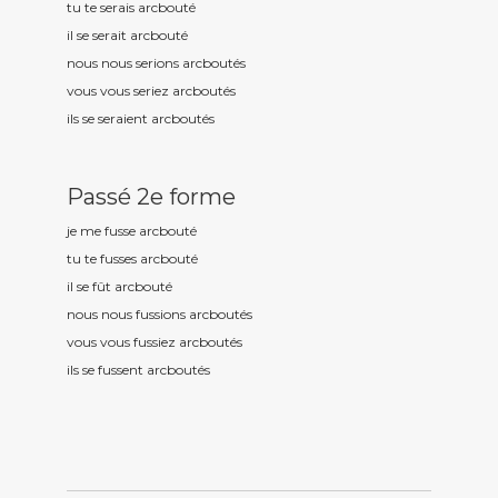
tu te serais arcbout
é
il se serait arcbout
é
nous nous serions arcbout
és
vous vous seriez arcbout
és
ils se seraient arcbout
és
Passé 2e forme
je me fusse arcbout
é
tu te fusses arcbout
é
il se fût arcbout
é
nous nous fussions arcbout
és
vous vous fussiez arcbout
és
ils se fussent arcbout
és