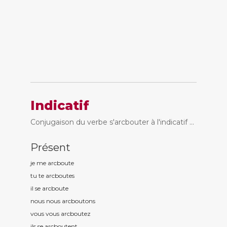
Indicatif
Conjugaison du verbe s'arcbouter à l'indicatif ...
Présent
je me arcbout
e
tu te arcbout
es
il se arcbout
e
nous nous arcbout
ons
vous vous arcbout
ez
ils se arcbout
ent