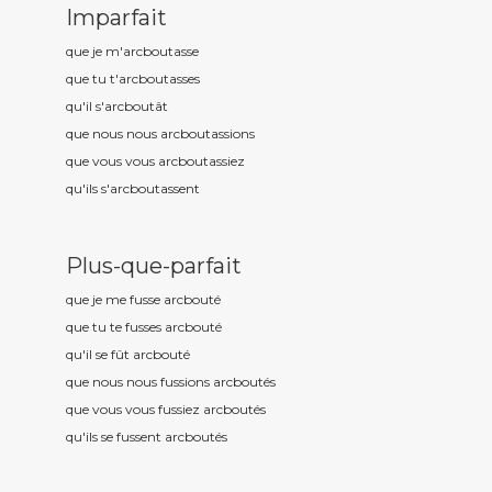
Imparfait
que je m'arcbout
asse
que tu t'arcbout
asses
qu'il s'arcbout
ât
que nous nous arcbout
assions
que vous vous arcbout
assiez
qu'ils s'arcbout
assent
Plus-que-parfait
que je me fusse arcbout
é
que tu te fusses arcbout
é
qu'il se fût arcbout
é
que nous nous fussions arcbout
és
que vous vous fussiez arcbout
és
qu'ils se fussent arcbout
és