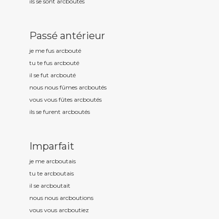
ils se sont arcbout
és
Passé antérieur
je me fus arcbout
é
tu te fus arcbout
é
il se fut arcbout
é
nous nous fûmes arcbout
és
vous vous fûtes arcbout
és
ils se furent arcbout
és
Imparfait
je me arcbout
ais
tu te arcbout
ais
il se arcbout
ait
nous nous arcbout
ions
vous vous arcbout
iez