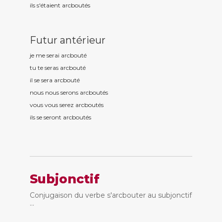
ils s'étaient arcbout
és
Futur antérieur
je me serai arcbout
é
tu te seras arcbout
é
il se sera arcbout
é
nous nous serons arcbout
és
vous vous serez arcbout
és
ils se seront arcbout
és
Subjonctif
Conjugaison du verbe s'arcbouter au subjonctif
...