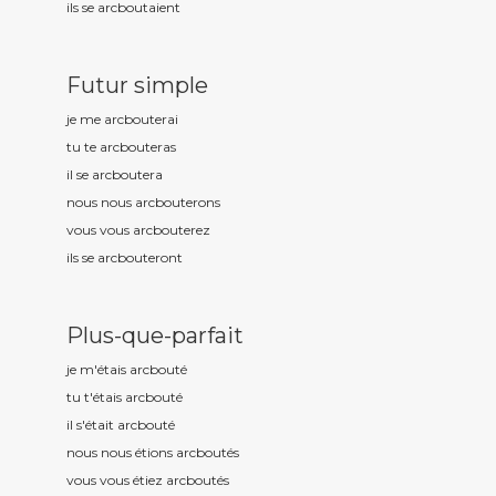
ils se arcbout
aient
Futur simple
je me arcbout
erai
tu te arcbout
eras
il se arcbout
era
nous nous arcbout
erons
vous vous arcbout
erez
ils se arcbout
eront
Plus-que-parfait
je m'étais arcbout
é
tu t'étais arcbout
é
il s'était arcbout
é
nous nous étions arcbout
és
vous vous étiez arcbout
és