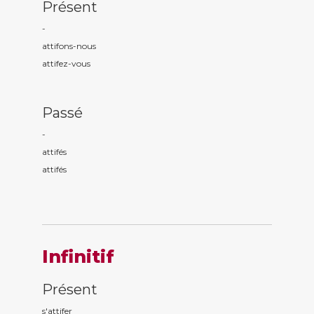
Présent
-
attif
ons
-nous
attif
ez
-vous
Passé
-
attif
és
attif
és
Infinitif
Présent
s'attifer