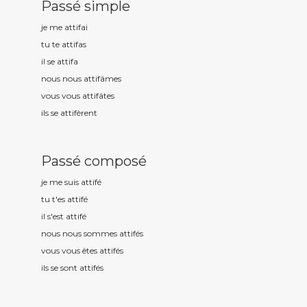
Passé simple
je me attif
ai
tu te attif
as
il se attif
a
nous nous attif
âmes
vous vous attif
âtes
ils se attif
èrent
Passé composé
je me suis attif
é
tu t'es attif
é
il s'est attif
é
nous nous sommes attif
és
vous vous êtes attif
és
ils se sont attif
és