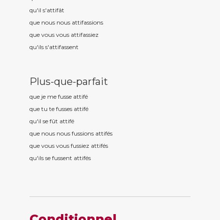
qu'il s'attif
ât
que nous nous attif
assions
que vous vous attif
assiez
qu'ils s'attif
assent
Plus-que-parfait
que je me fusse attif
é
que tu te fusses attif
é
qu'il se fût attif
é
que nous nous fussions attif
és
que vous vous fussiez attif
és
qu'ils se fussent attif
és
Conditionnel