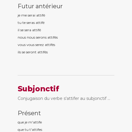
Futur antérieur
je me serai attif
é
tu te seras attif
é
il se sera attif
é
nous nous serons attif
és
vous vous serez attif
és
ils se seront attif
és
Subjonctif
Conjugaison du verbe s'attifer au subjonctif ...
Présent
que je m'attif
e
que tu t'attif
es