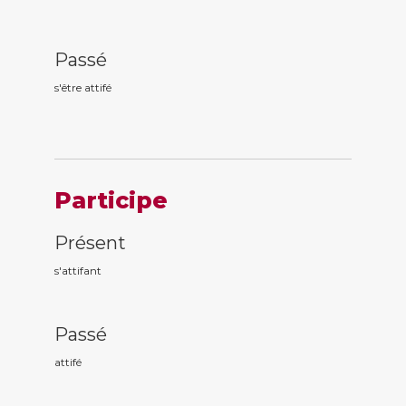
Passé
s'être attif
é
Participe
Présent
s'attif
ant
Passé
attif
é