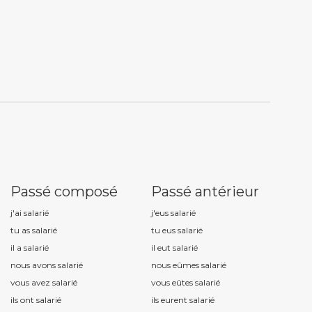
Passé composé
Passé antérieur
j'ai salari
é
j'eus salari
é
tu as salari
é
tu eus salari
é
il a salari
é
il eut salari
é
nous avons salari
é
nous eûmes salari
é
vous avez salari
é
vous eûtes salari
é
ils ont salari
é
ils eurent salari
é