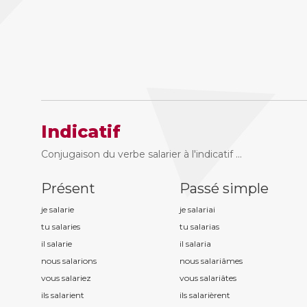
Indicatif
Conjugaison du verbe salarier à l'indicatif ...
Présent
Passé simple
je salari
e
je salari
ai
tu salari
es
tu salari
as
il salari
e
il salari
a
nous salari
ons
nous salari
âmes
vous salari
ez
vous salari
âtes
ils salari
ent
ils salari
èrent