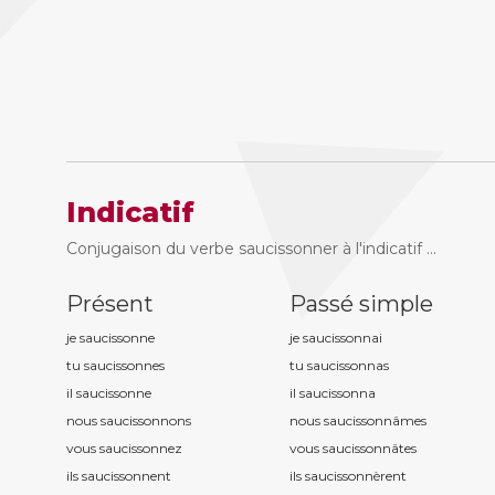
Indicatif
Conjugaison du verbe saucissonner à l'indicatif ...
Présent
Passé simple
je saucissonn
e
je saucissonn
ai
tu saucissonn
es
tu saucissonn
as
il saucissonn
e
il saucissonn
a
nous saucissonn
ons
nous saucissonn
âmes
vous saucissonn
ez
vous saucissonn
âtes
ils saucissonn
ent
ils saucissonn
èrent