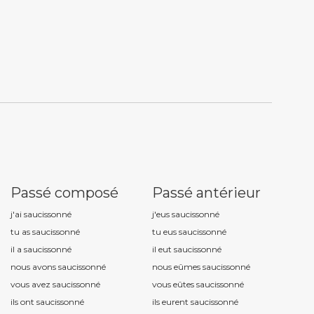
Passé composé
Passé antérieur
j'ai saucissonn
é
j'eus saucissonn
é
tu as saucissonn
é
tu eus saucissonn
é
il a saucissonn
é
il eut saucissonn
é
nous avons saucissonn
é
nous eûmes saucissonn
é
vous avez saucissonn
é
vous eûtes saucissonn
é
ils ont saucissonn
é
ils eurent saucissonn
é