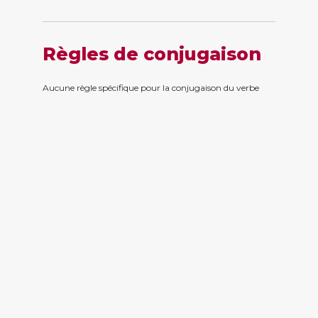
Règles de conjugaison
Aucune règle spécifique pour la conjugaison du verbe