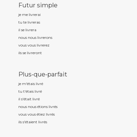
Futur simple
je me livr
erai
tu te livr
eras
il se livr
era
nous nous livr
erons
vous vous livr
erez
ils se livr
eront
Plus-que-parfait
je m'étais livr
é
tu t'étais livr
é
il s'était livr
é
nous nous étions livr
és
vous vous étiez livr
és
ils s'étaient livr
és