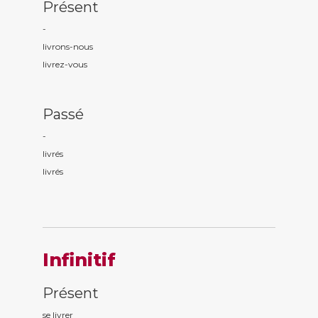
Présent
-
livr
ons
-nous
livr
ez
-vous
Passé
-
livr
és
livr
és
Infinitif
Présent
se livrer