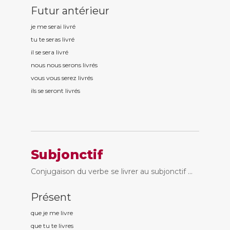
Futur antérieur
je me serai livr
é
tu te seras livr
é
il se sera livr
é
nous nous serons livr
és
vous vous serez livr
és
ils se seront livr
és
Subjonctif
Conjugaison du verbe se livrer au subjonctif ...
Présent
que je me livr
e
que tu te livr
es