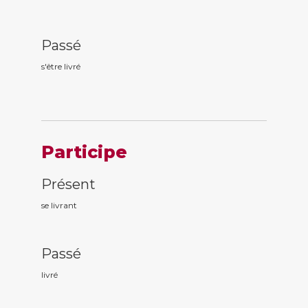
Passé
s'être livr
é
Participe
Présent
se livr
ant
Passé
livr
é