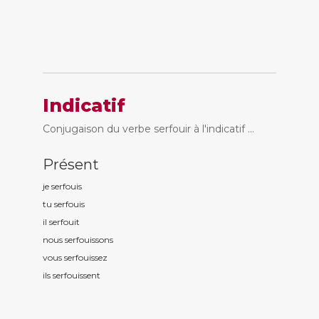
Indicatif
Conjugaison du verbe serfouir à l'indicatif ...
Présent
je serfou
is
tu serfou
is
il serfou
it
nous serfou
issons
vous serfou
issez
ils serfou
issent