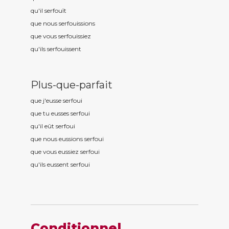
qu'il serfou
ît
que nous serfou
issions
que vous serfou
issiez
qu'ils serfou
issent
Plus-que-parfait
que j'eusse serfou
i
que tu eusses serfou
i
qu'il eût serfou
i
que nous eussions serfou
i
que vous eussiez serfou
i
qu'ils eussent serfou
i
Conditionnel