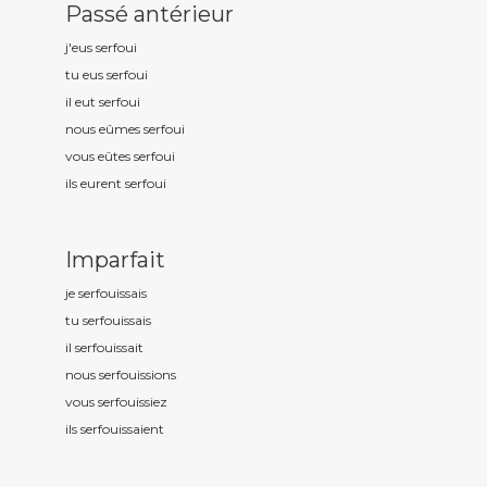
Passé antérieur
j'eus serfou
i
tu eus serfou
i
il eut serfou
i
nous eûmes serfou
i
vous eûtes serfou
i
ils eurent serfou
i
Imparfait
je serfou
issais
tu serfou
issais
il serfou
issait
nous serfou
issions
vous serfou
issiez
ils serfou
issaient