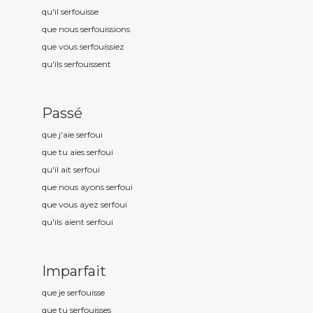
qu'il serfou
isse
que nous serfou
issions
que vous serfou
issiez
qu'ils serfou
issent
Passé
que j'aie serfou
i
que tu aies serfou
i
qu'il ait serfou
i
que nous ayons serfou
i
que vous ayez serfou
i
qu'ils aient serfou
i
Imparfait
que je serfou
isse
que tu serfou
isses