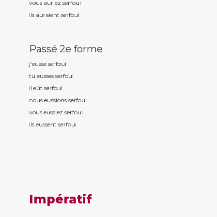
vous auriez serfou
i
ils auraient serfou
i
Passé 2e forme
j'eusse serfou
i
tu eusses serfou
i
il eût serfou
i
nous eussions serfou
i
vous eussiez serfou
i
ils eussent serfou
i
Impératif