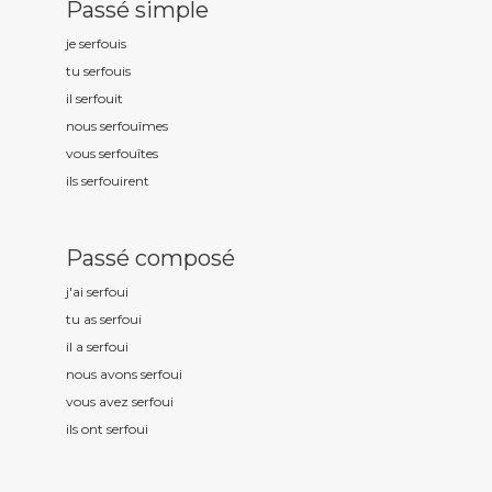
Passé simple
je serfou
is
tu serfou
is
il serfou
it
nous serfou
îmes
vous serfou
îtes
ils serfou
irent
Passé composé
j'ai serfou
i
tu as serfou
i
il a serfou
i
nous avons serfou
i
vous avez serfou
i
ils ont serfou
i