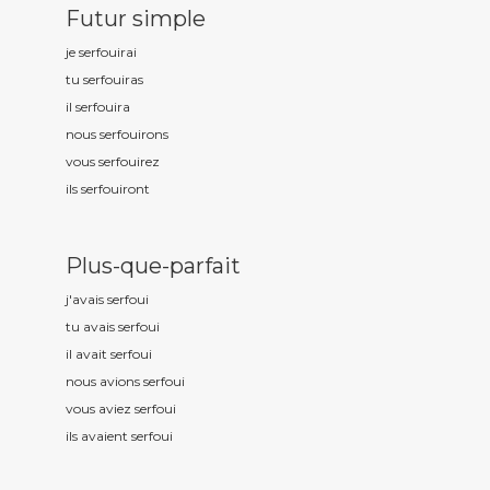
Futur simple
je serfou
irai
tu serfou
iras
il serfou
ira
nous serfou
irons
vous serfou
irez
ils serfou
iront
Plus-que-parfait
j'avais serfou
i
tu avais serfou
i
il avait serfou
i
nous avions serfou
i
vous aviez serfou
i
ils avaient serfou
i