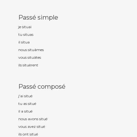
Passé simple
je situ
ai
tu situ
as
il situ
a
nous situ
âmes
vous situ
âtes
ils situ
èrent
Passé composé
j'ai situ
é
tu as situ
é
il a situ
é
nous avons situ
é
vous avez situ
é
ils ont situ
é