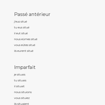
Passé antérieur
j'eus situ
é
tu eus situ
é
il eut situ
é
nous eûmes situ
é
vous eûtes situ
é
ils eurent situ
é
Imparfait
je situ
ais
tu situ
ais
il situ
ait
nous situ
ions
vous situ
iez
ils situ
aient