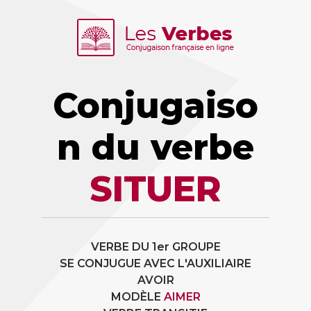
Conjugaiso
n du verbe
SITUER
VERBE DU 1er GROUPE
SE CONJUGUE AVEC L'AUXILIAIRE
AVOIR
MODÈLE
AIMER