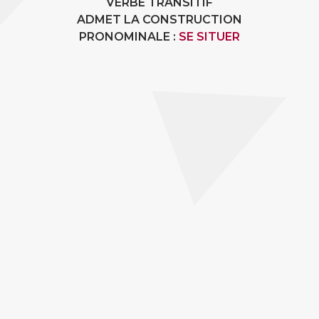
VERBE TRANSITIF
ADMET LA CONSTRUCTION
PRONOMINALE :
SE SITUER