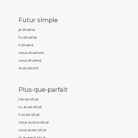
Futur simple
je situ
erai
tu situ
eras
il situ
era
nous situ
erons
vous situ
erez
ils situ
eront
Plus-que-parfait
j'avais situ
é
tu avais situ
é
il avait situ
é
nous avions situ
é
vous aviez situ
é
ils avaient situ
é