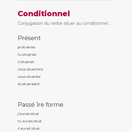
Conditionnel
Conjugaison du verbe situer au conditionnel ...
Présent
je situ
erais
tu situ
erais
il situ
erait
nous situ
erions
vous situ
eriez
ils situ
eraient
Passé 1re forme
j'aurais situ
é
tu aurais situ
é
il aurait situ
é