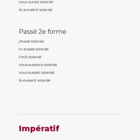
vous auriez solaris
é
ils auraient solaris
é
Passé 2e forme
j'eusse solaris
é
tu eusses solaris
é
il eût solaris
é
nous eussions solaris
é
vous eussiez solaris
é
ils eussent solaris
é
Impératif