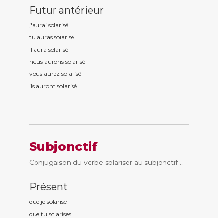
Futur antérieur
j'aurai solaris
é
tu auras solaris
é
il aura solaris
é
nous aurons solaris
é
vous aurez solaris
é
ils auront solaris
é
Subjonctif
Conjugaison du verbe solariser au subjonctif ...
Présent
que je solaris
e
que tu solaris
es