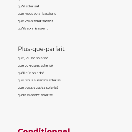
qu'il solaris
ât
que nous solaris
assions
que vous solaris
assiez
qu'ils solaris
assent
Plus-que-parfait
que j'eusse solaris
é
que tu eusses solaris
é
qu'il eût solaris
é
que nous eussions solaris
é
que vous eussiez solaris
é
qu'ils eussent solaris
é
Conditionnel