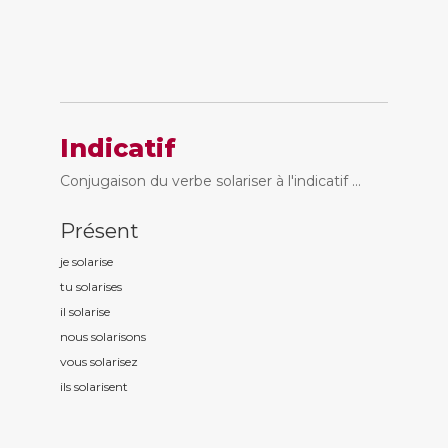
Indicatif
Conjugaison du verbe solariser à l'indicatif ...
Présent
je solaris
e
tu solaris
es
il solaris
e
nous solaris
ons
vous solaris
ez
ils solaris
ent