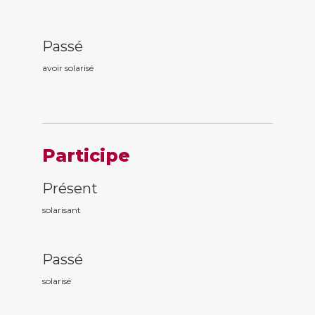
Passé
avoir solaris
é
Participe
Présent
solaris
ant
Passé
solaris
é