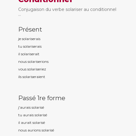
Conjugaison du verbe solariser au conditionnel
...
Présent
je solaris
erais
tu solaris
erais
il solaris
erait
nous solaris
erions
vous solaris
eriez
ils solaris
eraient
Passé 1re forme
j'aurais solaris
é
tu aurais solaris
é
il aurait solaris
é
nous aurions solaris
é