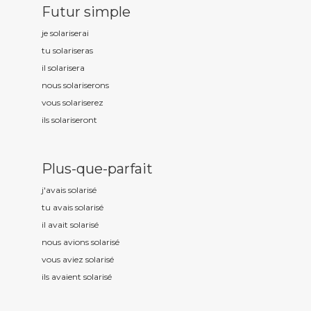
Futur simple
je solaris
erai
tu solaris
eras
il solaris
era
nous solaris
erons
vous solaris
erez
ils solaris
eront
Plus-que-parfait
j'avais solaris
é
tu avais solaris
é
il avait solaris
é
nous avions solaris
é
vous aviez solaris
é
ils avaient solaris
é