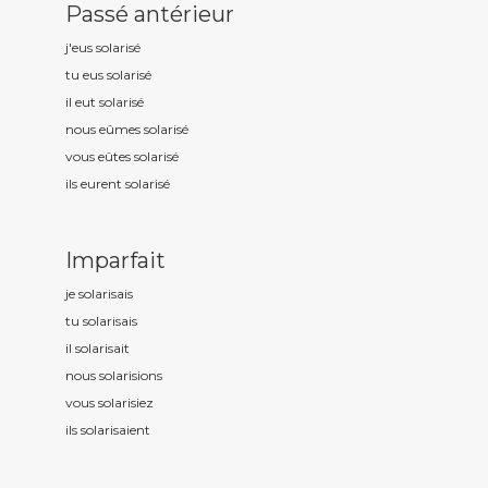
Passé antérieur
j'eus solaris
é
tu eus solaris
é
il eut solaris
é
nous eûmes solaris
é
vous eûtes solaris
é
ils eurent solaris
é
Imparfait
je solaris
ais
tu solaris
ais
il solaris
ait
nous solaris
ions
vous solaris
iez
ils solaris
aient