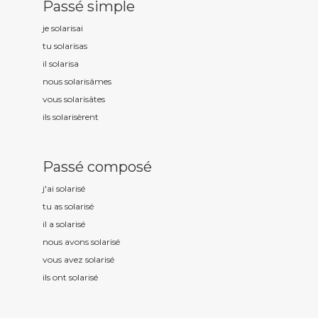
Passé simple
je solaris
ai
tu solaris
as
il solaris
a
nous solaris
âmes
vous solaris
âtes
ils solaris
èrent
Passé composé
j'ai solaris
é
tu as solaris
é
il a solaris
é
nous avons solaris
é
vous avez solaris
é
ils ont solaris
é