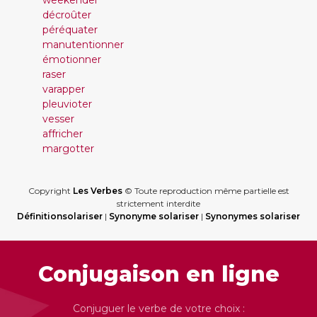
weekender
décroûter
péréquater
manutentionner
émotionner
raser
varapper
pleuvioter
vesser
affricher
margotter
Copyright
Les Verbes
© Toute reproduction même partielle est
strictement interdite
Définitionsolariser
|
Synonyme solariser
|
Synonymes solariser
Conjugaison en ligne
Conjuguer le verbe de votre choix :