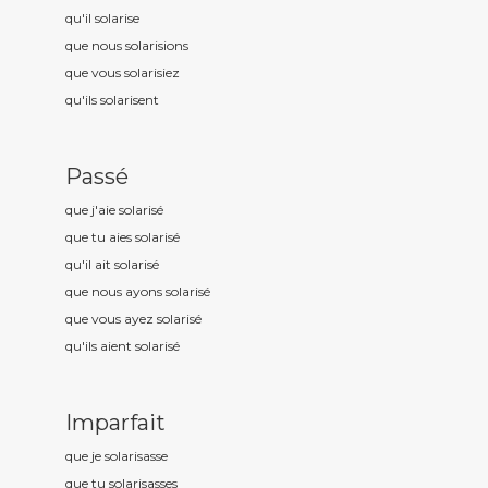
qu'il solaris
e
que nous solaris
ions
que vous solaris
iez
qu'ils solaris
ent
Passé
que j'aie solaris
é
que tu aies solaris
é
qu'il ait solaris
é
que nous ayons solaris
é
que vous ayez solaris
é
qu'ils aient solaris
é
Imparfait
que je solaris
asse
que tu solaris
asses