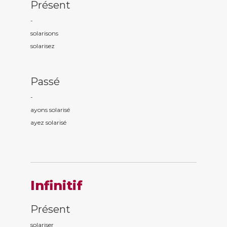
Présent
-
solaris
ons
solaris
ez
Passé
-
ayons solaris
é
ayez solaris
é
Infinitif
Présent
solariser