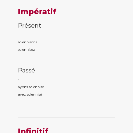
Impératif
Présent
-
solennis
ons
solennis
ez
Passé
-
ayons solennis
é
ayez solennis
é
Infinitif