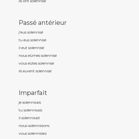
ils ont solennis
é
Passé antérieur
j'eus solennis
é
tu eus solennis
é
il eut solennis
é
nous eûmes solennis
é
vous eûtes solennis
é
ils eurent solennis
é
Imparfait
je solennis
ais
tu solennis
ais
il solennis
ait
nous solennis
ions
vous solennis
iez