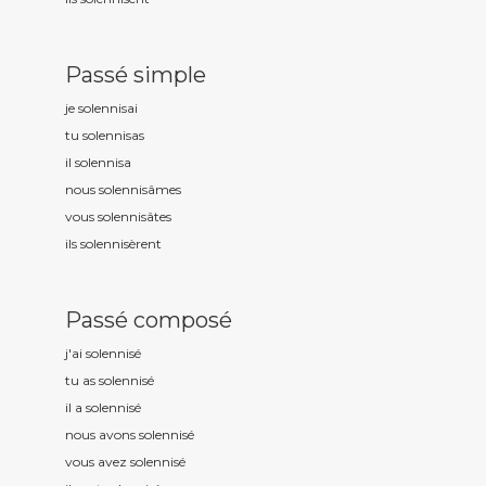
Passé simple
je solennis
ai
tu solennis
as
il solennis
a
nous solennis
âmes
vous solennis
âtes
ils solennis
èrent
Passé composé
j'ai solennis
é
tu as solennis
é
il a solennis
é
nous avons solennis
é
vous avez solennis
é