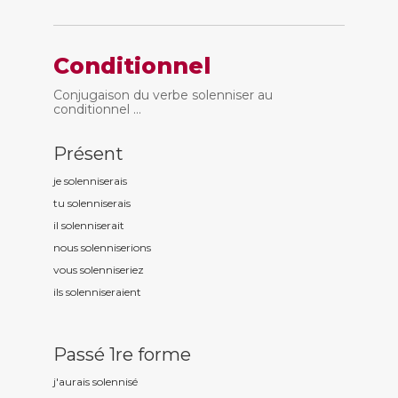
Conditionnel
Conjugaison du verbe solenniser au
conditionnel ...
Présent
je solennis
erais
tu solennis
erais
il solennis
erait
nous solennis
erions
vous solennis
eriez
ils solennis
eraient
Passé 1re forme
j'aurais solennis
é