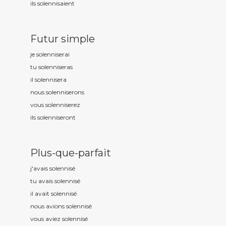
ils solennis
aient
Futur simple
je solennis
erai
tu solennis
eras
il solennis
era
nous solennis
erons
vous solennis
erez
ils solennis
eront
Plus-que-parfait
j'avais solennis
é
tu avais solennis
é
il avait solennis
é
nous avions solennis
é
vous aviez solennis
é