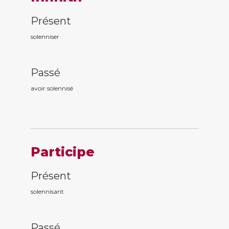
Présent
solenniser
Passé
avoir solennis
é
Participe
Présent
solennis
ant
Passé