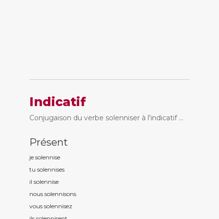
Indicatif
Conjugaison du verbe solenniser à l'indicatif ...
Présent
je solennis
e
tu solennis
es
il solennis
e
nous solennis
ons
vous solennis
ez
ils solennis
ent