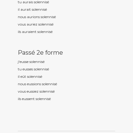
tu aurais solennis
é
il aurait solennis
é
nous aurions solennis
é
vous auriez solennis
é
ils auraient solennis
é
Passé 2e forme
j'eusse solennis
é
tu eusses solennis
é
il eût solennis
é
nous eussions solennis
é
vous eussiez solennis
é
ils eussent solennis
é