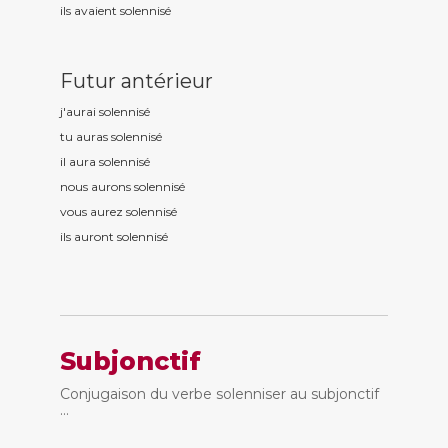
ils avaient solennis
é
Futur antérieur
j'aurai solennis
é
tu auras solennis
é
il aura solennis
é
nous aurons solennis
é
vous aurez solennis
é
ils auront solennis
é
Subjonctif
Conjugaison du verbe solenniser au subjonctif
...