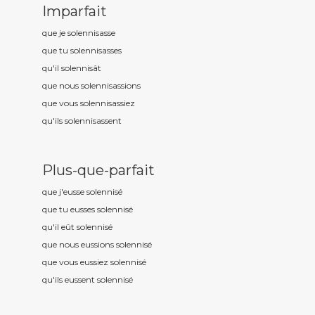
Imparfait
que je solennis
asse
que tu solennis
asses
qu'il solennis
ât
que nous solennis
assions
que vous solennis
assiez
qu'ils solennis
assent
Plus-que-parfait
que j'eusse solennis
é
que tu eusses solennis
é
qu'il eût solennis
é
que nous eussions solennis
é
que vous eussiez solennis
é
qu'ils eussent solennis
é