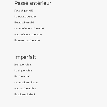
Passé antérieur
j'eus stipendi
é
tu eus stipendi
é
il eut stipendi
é
nous eûmes stipendi
é
vous eûtes stipendi
é
ils eurent stipendi
é
Imparfait
je stipendi
ais
tu stipendi
ais
il stipendi
ait
nous stipendi
ions
vous stipendi
iez
ils stipendi
aient