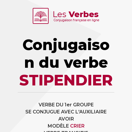
Conjugaiso
n du verbe
STIPENDIER
VERBE DU 1er GROUPE
SE CONJUGUE AVEC L'AUXILIAIRE
AVOIR
MODÈLE
CRIER