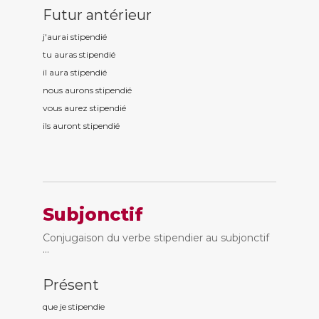
Futur antérieur
j'aurai stipendi
é
tu auras stipendi
é
il aura stipendi
é
nous aurons stipendi
é
vous aurez stipendi
é
ils auront stipendi
é
Subjonctif
Conjugaison du verbe stipendier au subjonctif
...
Présent
que je stipendi
e