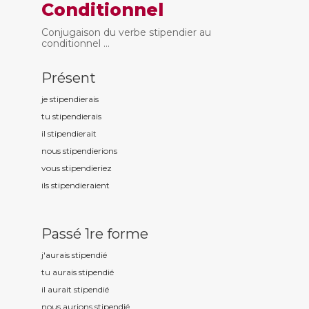
Conditionnel
Conjugaison du verbe stipendier au
conditionnel ...
Présent
je stipendi
erais
tu stipendi
erais
il stipendi
erait
nous stipendi
erions
vous stipendi
eriez
ils stipendi
eraient
Passé 1re forme
j'aurais stipendi
é
tu aurais stipendi
é
il aurait stipendi
é
nous aurions stipendi
é