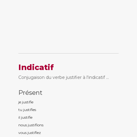
Indicatif
Conjugaison du verbe justifier à l'indicatif ...
Présent
je justifi
e
tu justifi
es
il justifi
e
nous justifi
ons
vous justifi
ez