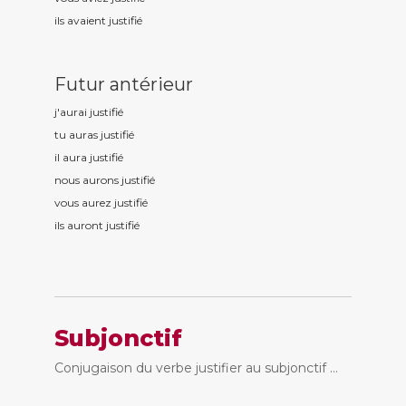
ils avaient justifi
é
Futur antérieur
j'aurai justifi
é
tu auras justifi
é
il aura justifi
é
nous aurons justifi
é
vous aurez justifi
é
ils auront justifi
é
Subjonctif
Conjugaison du verbe justifier au subjonctif ...