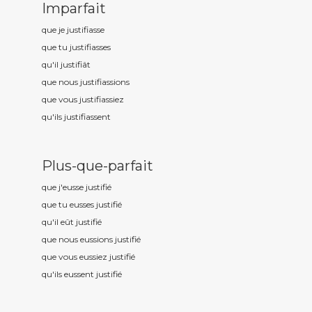
Imparfait
que je justifi
asse
que tu justifi
asses
qu'il justifi
ât
que nous justifi
assions
que vous justifi
assiez
qu'ils justifi
assent
Plus-que-parfait
que j'eusse justifi
é
que tu eusses justifi
é
qu'il eût justifi
é
que nous eussions justifi
é
que vous eussiez justifi
é
qu'ils eussent justifi
é