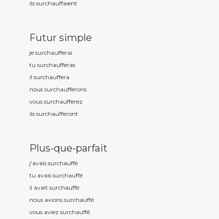
ils surchauff
aient
Futur simple
je surchauff
erai
tu surchauff
eras
il surchauff
era
nous surchauff
erons
vous surchauff
erez
ils surchauff
eront
Plus-que-parfait
j'avais surchauff
é
tu avais surchauff
é
il avait surchauff
é
nous avions surchauff
é
vous aviez surchauff
é