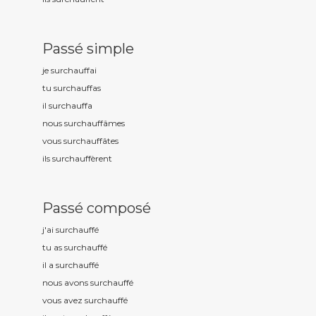
Passé simple
je surchauff
ai
tu surchauff
as
il surchauff
a
nous surchauff
âmes
vous surchauff
âtes
ils surchauff
èrent
Passé composé
j'ai surchauff
é
tu as surchauff
é
il a surchauff
é
nous avons surchauff
é
vous avez surchauff
é