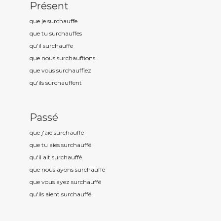
Présent
que je surchauff
e
que tu surchauff
es
qu'il surchauff
e
que nous surchauff
ions
que vous surchauff
iez
qu'ils surchauff
ent
Passé
que j'aie surchauff
é
que tu aies surchauff
é
qu'il ait surchauff
é
que nous ayons surchauff
é
que vous ayez surchauff
é
qu'ils aient surchauff
é