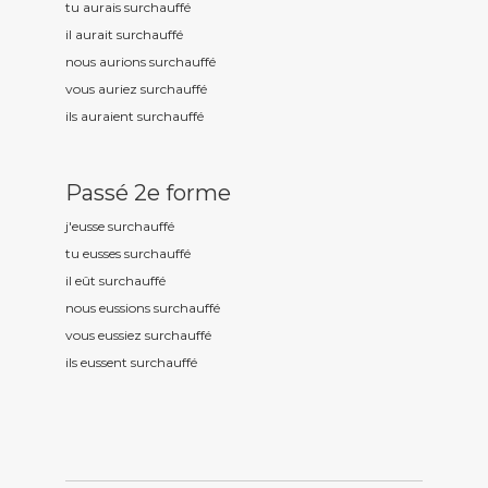
tu aurais surchauff
é
il aurait surchauff
é
nous aurions surchauff
é
vous auriez surchauff
é
ils auraient surchauff
é
Passé 2e forme
j'eusse surchauff
é
tu eusses surchauff
é
il eût surchauff
é
nous eussions surchauff
é
vous eussiez surchauff
é
ils eussent surchauff
é