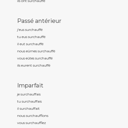
ils ont surchauff
é
Passé antérieur
j'eus surchauff
é
tu eus surchauff
é
il eut surchauff
é
nous eûmes surchauff
é
vous eûtes surchauff
é
ils eurent surchauff
é
Imparfait
je surchauff
ais
tu surchauff
ais
il surchauff
ait
nous surchauff
ions
vous surchauff
iez