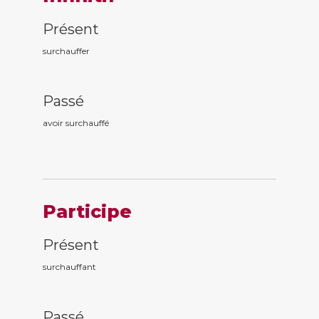
Présent
surchauffer
Passé
avoir surchauff
é
Participe
Présent
surchauff
ant
Passé