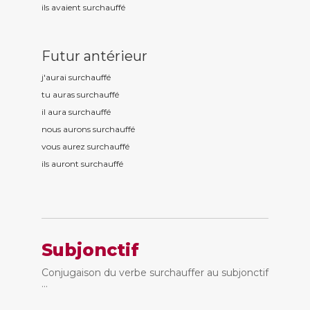
ils avaient surchauff
é
Futur antérieur
j'aurai surchauff
é
tu auras surchauff
é
il aura surchauff
é
nous aurons surchauff
é
vous aurez surchauff
é
ils auront surchauff
é
Subjonctif
Conjugaison du verbe surchauffer au subjonctif
...