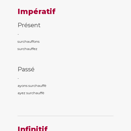
Impératif
Présent
-
surchauff
ons
surchauff
ez
Passé
-
ayons surchauff
é
ayez surchauff
é
Infinitif