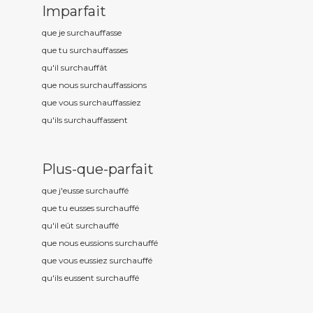
Imparfait
que je surchauff
asse
que tu surchauff
asses
qu'il surchauff
ât
que nous surchauff
assions
que vous surchauff
assiez
qu'ils surchauff
assent
Plus-que-parfait
que j'eusse surchauff
é
que tu eusses surchauff
é
qu'il eût surchauff
é
que nous eussions surchauff
é
que vous eussiez surchauff
é
qu'ils eussent surchauff
é