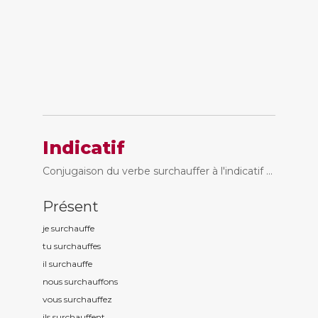
Indicatif
Conjugaison du verbe surchauffer à l'indicatif ...
Présent
je surchauff
e
tu surchauff
es
il surchauff
e
nous surchauff
ons
vous surchauff
ez
ils surchauff
ent