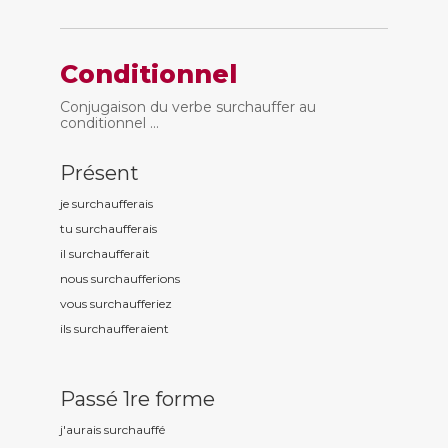
Conditionnel
Conjugaison du verbe surchauffer au
conditionnel ...
Présent
je surchauff
erais
tu surchauff
erais
il surchauff
erait
nous surchauff
erions
vous surchauff
eriez
ils surchauff
eraient
Passé 1re forme
j'aurais surchauff
é