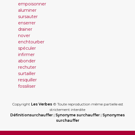
empoisonner
aluminer
sursauter
enserrer
drainer
nover
enchtourber
spéculer
infirmer
abonder
rechuter
surtailler
resquiller
fossiliser
Copyright
Les Verbes
© Toute reproduction même partielle est
strictement interdite
Définitionsurchauffer
|
Synonyme surchauffer
|
Synonymes
surchauffer