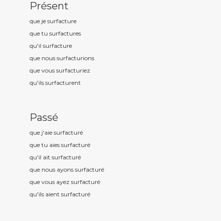
Présent
que je surfactur
e
que tu surfactur
es
qu'il surfactur
e
que nous surfactur
ions
que vous surfactur
iez
qu'ils surfactur
ent
Passé
que j'aie surfactur
é
que tu aies surfactur
é
qu'il ait surfactur
é
que nous ayons surfactur
é
que vous ayez surfactur
é
qu'ils aient surfactur
é