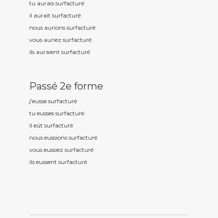
tu aurais surfactur
é
il aurait surfactur
é
nous aurions surfactur
é
vous auriez surfactur
é
ils auraient surfactur
é
Passé 2e forme
j'eusse surfactur
é
tu eusses surfactur
é
il eût surfactur
é
nous eussions surfactur
é
vous eussiez surfactur
é
ils eussent surfactur
é