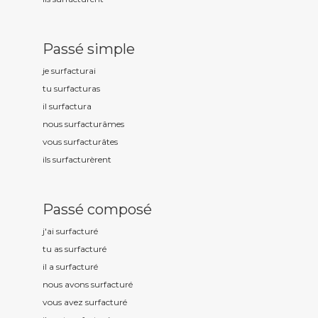
Passé simple
je surfactur
ai
tu surfactur
as
il surfactur
a
nous surfactur
âmes
vous surfactur
âtes
ils surfactur
èrent
Passé composé
j'ai surfactur
é
tu as surfactur
é
il a surfactur
é
nous avons surfactur
é
vous avez surfactur
é