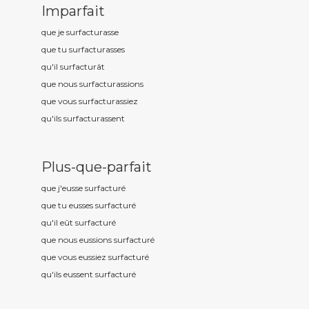
Imparfait
que je surfactur
asse
que tu surfactur
asses
qu'il surfactur
ât
que nous surfactur
assions
que vous surfactur
assiez
qu'ils surfactur
assent
Plus-que-parfait
que j'eusse surfactur
é
que tu eusses surfactur
é
qu'il eût surfactur
é
que nous eussions surfactur
é
que vous eussiez surfactur
é
qu'ils eussent surfactur
é