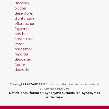
islamiser
pivoter
désentoiler
diphtonguer
effaroucher
façonner
prêcher
amenuiser
latter
millésimer
reporter
dépointer
flasher
décrotter
Copyright
Les Verbes
© Toute reproduction même partielle est
strictement interdite
Définitionsurfacturer
|
Synonyme surfacturer
|
Synonymes
surfacturer