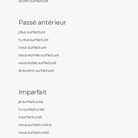
ils ont surfactur
é
Passé antérieur
j'eus surfactur
é
tu eus surfactur
é
il eut surfactur
é
nous eûmes surfactur
é
vous eûtes surfactur
é
ils eurent surfactur
é
Imparfait
je surfactur
ais
tu surfactur
ais
il surfactur
ait
nous surfactur
ions
vous surfactur
iez