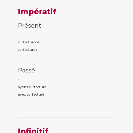
Impératif
Présent
-
surfactur
ons
surfactur
ez
Passé
-
ayons surfactur
é
ayez surfactur
é
Infinitif