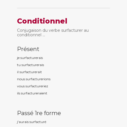
Conditionnel
Conjugaison du verbe surfacturer au
conditionnel ...
Présent
je surfactur
erais
tu surfactur
erais
il surfactur
erait
nous surfactur
erions
vous surfactur
eriez
ils surfactur
eraient
Passé 1re forme
j'aurais surfactur
é