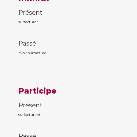
Présent
surfacturer
Passé
avoir surfactur
é
Participe
Présent
surfactur
ant
Passé