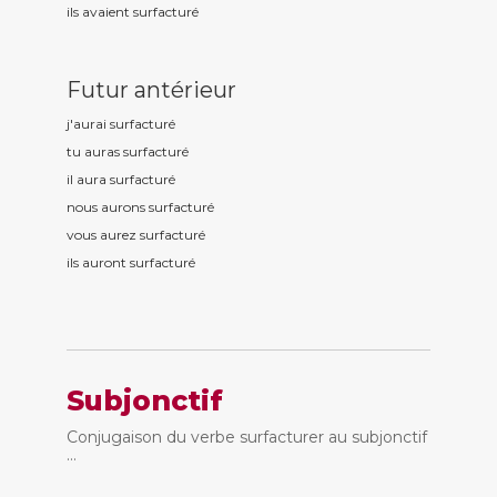
ils avaient surfactur
é
Futur antérieur
j'aurai surfactur
é
tu auras surfactur
é
il aura surfactur
é
nous aurons surfactur
é
vous aurez surfactur
é
ils auront surfactur
é
Subjonctif
Conjugaison du verbe surfacturer au subjonctif
...