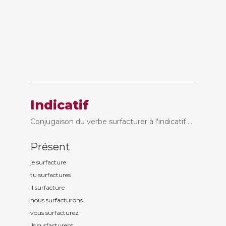
Indicatif
Conjugaison du verbe surfacturer à l'indicatif ...
Présent
je surfactur
e
tu surfactur
es
il surfactur
e
nous surfactur
ons
vous surfactur
ez
ils surfactur
ent