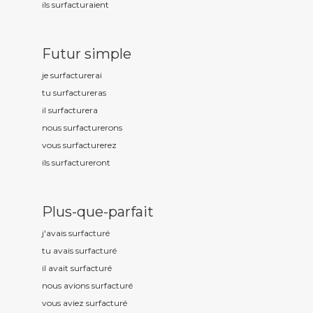
ils surfactur
aient
Futur simple
je surfactur
erai
tu surfactur
eras
il surfactur
era
nous surfactur
erons
vous surfactur
erez
ils surfactur
eront
Plus-que-parfait
j'avais surfactur
é
tu avais surfactur
é
il avait surfactur
é
nous avions surfactur
é
vous aviez surfactur
é