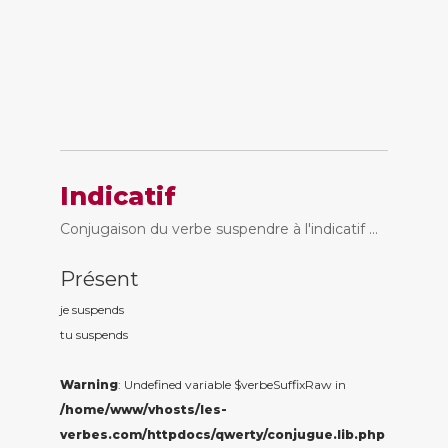
Indicatif
Conjugaison du verbe suspendre à l'indicatif ...
Présent
je suspend
s
tu suspend
s
Warning
: Undefined variable $verbeSuffixRaw in
/home/www/vhosts/les-
verbes.com/httpdocs/qwerty/conjugue.lib.php