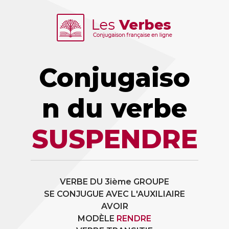
Conjugaiso
n du verbe
SUSPENDRE
VERBE DU 3ième GROUPE
SE CONJUGUE AVEC L'AUXILIAIRE
AVOIR
MODÈLE
RENDRE