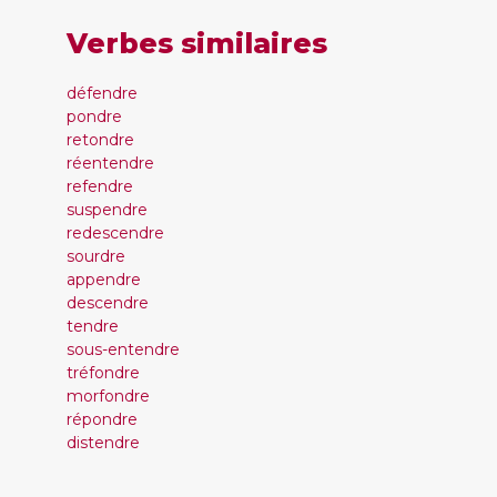
Verbes similaires
défendre
pondre
retondre
réentendre
refendre
suspendre
redescendre
sourdre
appendre
descendre
tendre
sous-entendre
tréfondre
morfondre
répondre
distendre