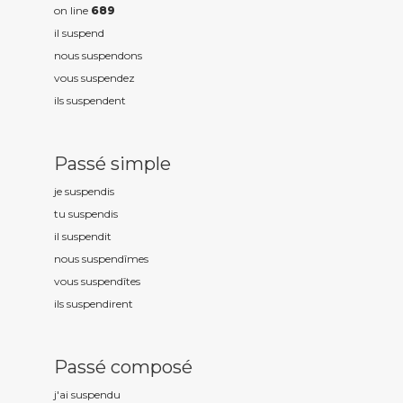
on line
689
il suspend
nous suspend
ons
vous suspend
ez
ils suspend
ent
Passé simple
je suspend
is
tu suspend
is
il suspend
it
nous suspend
îmes
vous suspend
îtes
ils suspend
irent
Passé composé
j'ai suspend
u