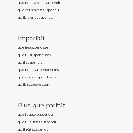
que nous ayons suspend
u
que vous ayez suspend
u
qu'ils aient suspend
u
Imparfait
que je suspend
isse
que tu suspend
isses
qu'il suspend
ît
que nous suspend
issions
que vous suspend
issiez
qu'ils suspend
issent
Plus-que-parfait
que j'eusse suspend
u
que tu eusses suspend
u
qu'il eût suspend
u