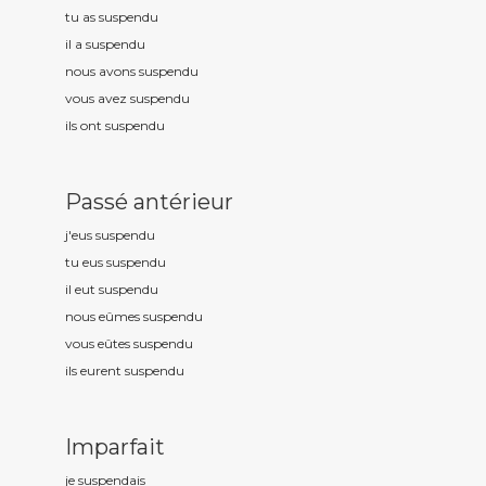
tu as suspend
u
il a suspend
u
nous avons suspend
u
vous avez suspend
u
ils ont suspend
u
Passé antérieur
j'eus suspend
u
tu eus suspend
u
il eut suspend
u
nous eûmes suspend
u
vous eûtes suspend
u
ils eurent suspend
u
Imparfait
je suspend
ais