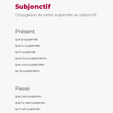
Subjonctif
Conjugaison du verbe suspendre au subjonctif
...
Présent
que je suspend
e
que tu suspend
es
qu'il suspend
e
que nous suspend
ions
que vous suspend
iez
qu'ils suspend
ent
Passé
que j'aie suspend
u
que tu aies suspend
u
qu'il ait suspend
u