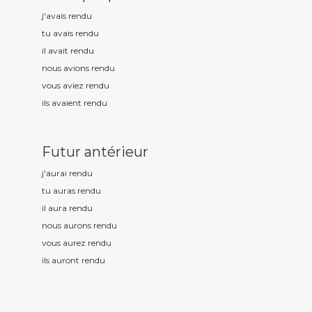
j'avais rend
u
tu avais rend
u
il avait rend
u
nous avions rend
u
vous aviez rend
u
ils avaient rend
u
Futur antérieur
j'aurai rend
u
tu auras rend
u
il aura rend
u
nous aurons rend
u
vous aurez rend
u
ils auront rend
u