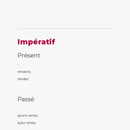
Impératif
Présent
-
rend
ons
rend
ez
Passé
-
ayons rend
u
ayez rend
u