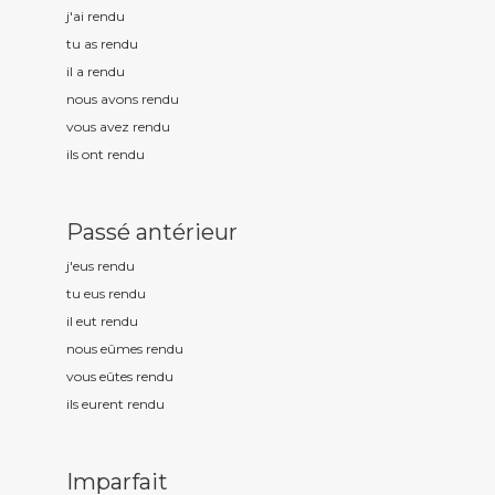
j'ai rend
u
tu as rend
u
il a rend
u
nous avons rend
u
vous avez rend
u
ils ont rend
u
Passé antérieur
j'eus rend
u
tu eus rend
u
il eut rend
u
nous eûmes rend
u
vous eûtes rend
u
ils eurent rend
u
Imparfait