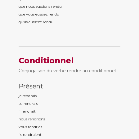
que nous eussions rend
u
que vous eussiez rend
u
qu'ils eussent rend
u
Conditionnel
Conjugaison du verbe rendre au conditionnel ...
Présent
je rend
rais
tu rend
rais
il rend
rait
nous rend
rions
vous rend
riez
ils rend
raient