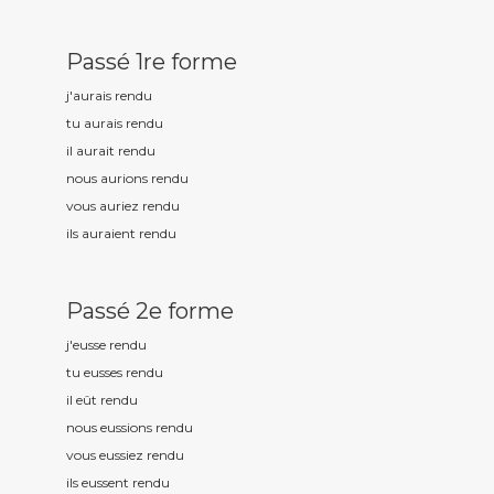
Passé 1re forme
j'aurais rend
u
tu aurais rend
u
il aurait rend
u
nous aurions rend
u
vous auriez rend
u
ils auraient rend
u
Passé 2e forme
j'eusse rend
u
tu eusses rend
u
il eût rend
u
nous eussions rend
u
vous eussiez rend
u
ils eussent rend
u