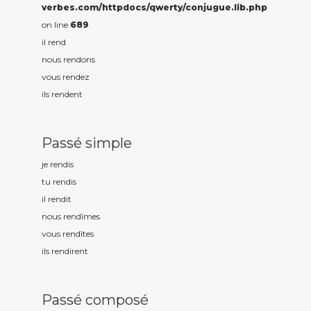
verbes.com/httpdocs/qwerty/conjugue.lib.php
on line
689
il rend
nous rend
ons
vous rend
ez
ils rend
ent
Passé simple
je rend
is
tu rend
is
il rend
it
nous rend
îmes
vous rend
îtes
ils rend
irent
Passé composé