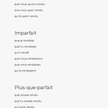
que nous ayons rend
u
que vous ayez rend
u
qu'ils aient rend
u
Imparfait
que je rend
isse
que tu rend
isses
qu'il rend
ît
que nous rend
issions
que vous rend
issiez
qu'ils rend
issent
Plus-que-parfait
que j'eusse rend
u
que tu eusses rend
u
qu'il eût rend
u