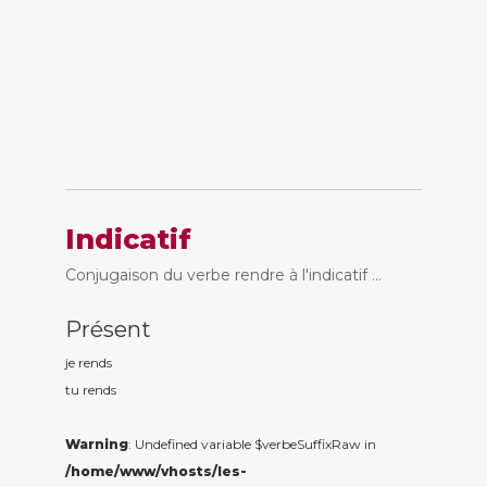
Indicatif
Conjugaison du verbe rendre à l'indicatif ...
Présent
je rend
s
tu rend
s
Warning
: Undefined variable $verbeSuffixRaw in
/home/www/vhosts/les-