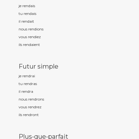
je rend
ais
tu rend
ais
il rend
ait
nous rend
ions
vous rend
iez
ils rend
aient
Futur simple
je rend
rai
tu rend
ras
il rend
ra
nous rend
rons
vous rend
rez
ils rend
ront
Plus-que-parfait