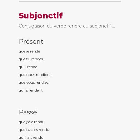
Subjonctif
Conjugaison du verbe rendre au subjonctif ...
Présent
que je rend
e
que tu rend
es
qu'il rend
e
que nous rend
ions
que vous rend
iez
qu'ils rend
ent
Passé
que j'aie rend
u
que tu aies rend
u
qu'il ait rend
u