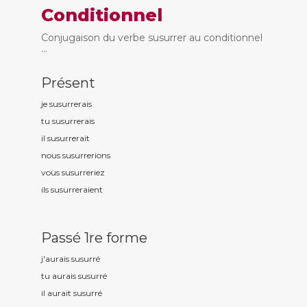
Conditionnel
Conjugaison du verbe susurrer au conditionnel
...
Présent
je susurr
erais
tu susurr
erais
il susurr
erait
nous susurr
erions
vous susurr
eriez
ils susurr
eraient
Passé 1re forme
j'aurais susurr
é
tu aurais susurr
é
il aurait susurr
é