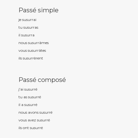
Passé simple
je susurr
ai
tu susurr
as
il susurr
a
nous susurr
âmes
vous susurr
âtes
ils susurr
èrent
Passé composé
j'ai susurr
é
tu as susurr
é
il a susurr
é
nous avons susurr
é
vous avez susurr
é
ils ont susurr
é