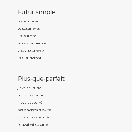
Futur simple
je susurr
erai
tu susurr
eras
il susurr
era
nous susurr
erons
vous susurr
erez
ils susurr
eront
Plus-que-parfait
j'avais susurr
é
tu avais susurr
é
il avait susurr
é
nous avions susurr
é
vous aviez susurr
é
ils avaient susurr
é