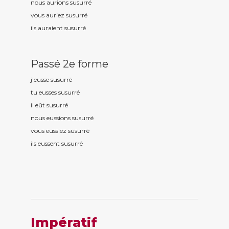
nous aurions susurr
é
vous auriez susurr
é
ils auraient susurr
é
Passé 2e forme
j'eusse susurr
é
tu eusses susurr
é
il eût susurr
é
nous eussions susurr
é
vous eussiez susurr
é
ils eussent susurr
é
Impératif