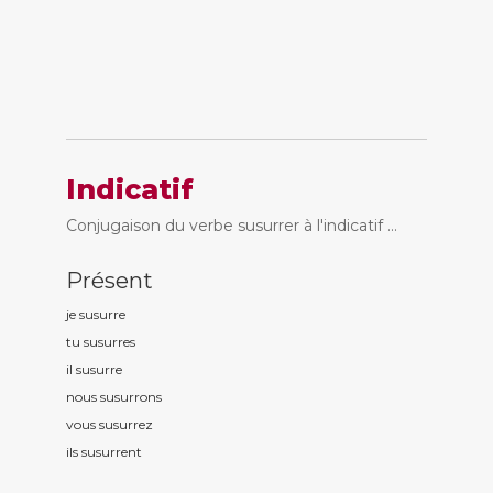
Indicatif
Conjugaison du verbe susurrer à l'indicatif ...
Présent
je susurr
e
tu susurr
es
il susurr
e
nous susurr
ons
vous susurr
ez
ils susurr
ent