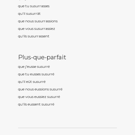
que tu susurr
asses
qu'il susurr
ât
que nous susurr
assions
que vous susurr
assiez
qu'ils susurr
assent
Plus-que-parfait
que j'eusse susurr
é
que tu eusses susurr
é
qu'il eût susurr
é
que nous eussions susurr
é
que vous eussiez susurr
é
qu'ils eussent susurr
é