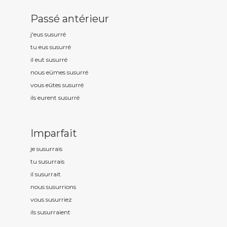
Passé antérieur
j'eus susurr
é
tu eus susurr
é
il eut susurr
é
nous eûmes susurr
é
vous eûtes susurr
é
ils eurent susurr
é
Imparfait
je susurr
ais
tu susurr
ais
il susurr
ait
nous susurr
ions
vous susurr
iez
ils susurr
aient