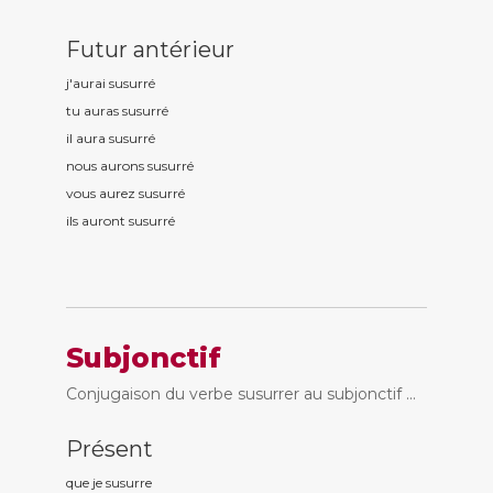
Futur antérieur
j'aurai susurr
é
tu auras susurr
é
il aura susurr
é
nous aurons susurr
é
vous aurez susurr
é
ils auront susurr
é
Subjonctif
Conjugaison du verbe susurrer au subjonctif ...
Présent
que je susurr
e