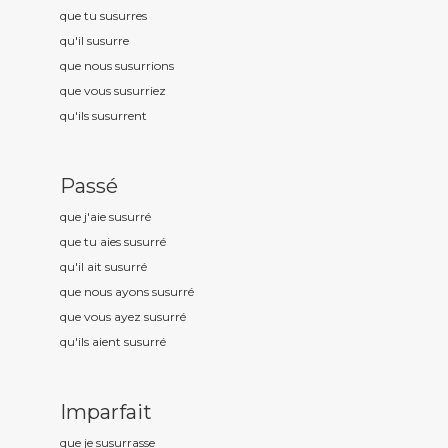
que tu susurr
es
qu'il susurr
e
que nous susurr
ions
que vous susurr
iez
qu'ils susurr
ent
Passé
que j'aie susurr
é
que tu aies susurr
é
qu'il ait susurr
é
que nous ayons susurr
é
que vous ayez susurr
é
qu'ils aient susurr
é
Imparfait
que je susurr
asse