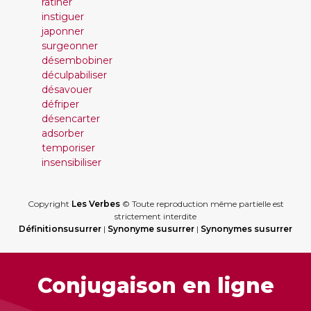
ratiner
instiguer
japonner
surgeonner
désembobiner
déculpabiliser
désavouer
défriper
désencarter
adsorber
temporiser
insensibiliser
Copyright
Les Verbes
© Toute reproduction même partielle est
strictement interdite
Définitionsusurrer
|
Synonyme susurrer
|
Synonymes susurrer
Conjugaison en ligne