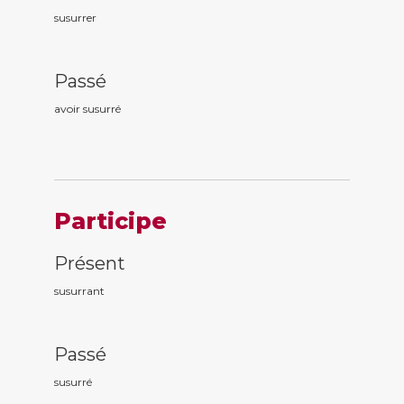
susurrer
Passé
avoir susurr
é
Participe
Présent
susurr
ant
Passé
susurr
é