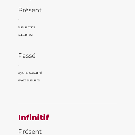
Présent
-
susurr
ons
susurr
ez
Passé
-
ayons susurr
é
ayez susurr
é
Infinitif
Présent