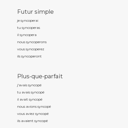
Futur simple
je syncop
erai
tu syncop
eras
il syncop
era
nous syncop
erons
vous syncop
erez
ils syncop
eront
Plus-que-parfait
j'avais syncop
é
tu avais syncop
é
il avait syncop
é
nous avions syncop
é
vous aviez syncop
é
ils avaient syncop
é