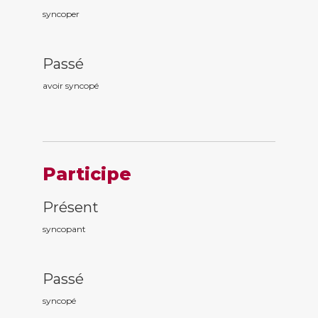
syncoper
Passé
avoir syncop
é
Participe
Présent
syncop
ant
Passé
syncop
é