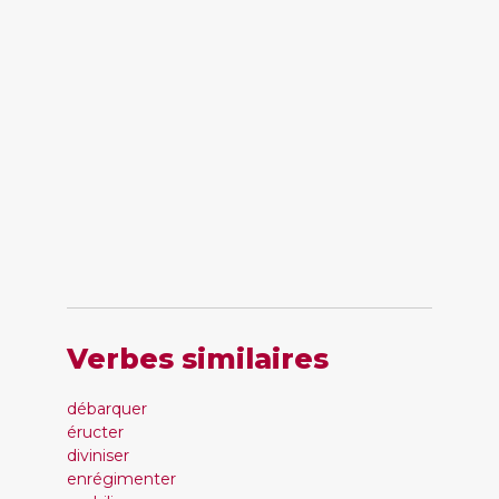
Verbes similaires
débarquer
éructer
diviniser
enrégimenter