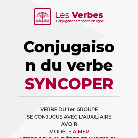
Conjugaiso
n du verbe
SYNCOPER
VERBE DU 1er GROUPE
SE CONJUGUE AVEC L'AUXILIAIRE
AVOIR
MODÈLE
AIMER