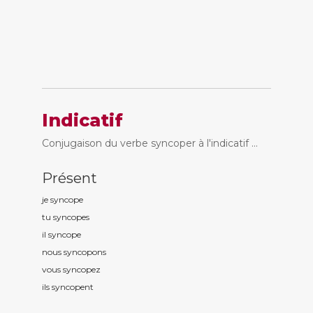
Indicatif
Conjugaison du verbe syncoper à l'indicatif ...
Présent
je syncop
e
tu syncop
es
il syncop
e
nous syncop
ons
vous syncop
ez
ils syncop
ent