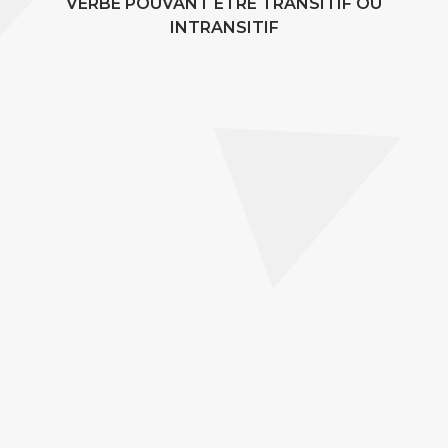
VERBE POUVANT ÊTRE TRANSITIF OU
INTRANSITIF