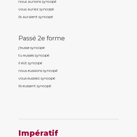
nous aurions syncop
é
vous auriez syncop
é
ils auraient syncop
é
Passé 2e forme
j'eusse syncop
é
tu eusses syncop
é
il eût syncop
é
nous eussions syncop
é
vous eussiez syncop
é
ils eussent syncop
é
Impératif