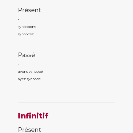
Présent
-
syncop
ons
syncop
ez
Passé
-
ayons syncop
é
ayez syncop
é
Infinitif
Présent