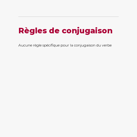
Règles de conjugaison
Aucune règle spécifique pour la conjugaison du verbe