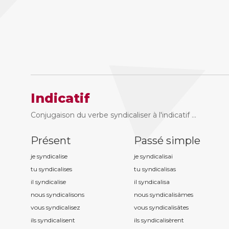
Indicatif
Conjugaison du verbe syndicaliser à l'indicatif ...
Présent
Passé simple
je syndicalis
e
je syndicalis
ai
tu syndicalis
es
tu syndicalis
as
il syndicalis
e
il syndicalis
a
nous syndicalis
ons
nous syndicalis
âmes
vous syndicalis
ez
vous syndicalis
âtes
ils syndicalis
ent
ils syndicalis
èrent