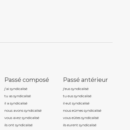
Passé composé
Passé antérieur
j'ai syndicalis
é
j'eus syndicalis
é
tu as syndicalis
é
tu eus syndicalis
é
il a syndicalis
é
il eut syndicalis
é
nous avons syndicalis
é
nous eûmes syndicalis
é
vous avez syndicalis
é
vous eûtes syndicalis
é
ils ont syndicalis
é
ils eurent syndicalis
é