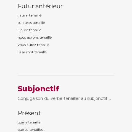
Futur antérieur
j'aurai tenaill
é
tu auras tenaill
é
il aura tenaill
é
nous aurons tenaill
é
vous aurez tenaill
é
ils auront tenaill
é
Subjonctif
Conjugaison du verbe tenailler au subjonctif ...
Présent
que je tenaill
e
que tu tenaill
es