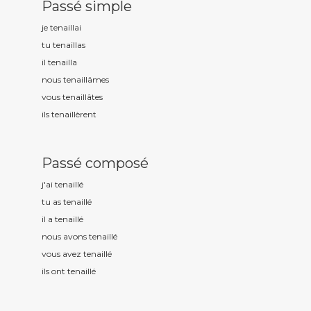
Passé simple
je tenaill
ai
tu tenaill
as
il tenaill
a
nous tenaill
âmes
vous tenaill
âtes
ils tenaill
èrent
Passé composé
j'ai tenaill
é
tu as tenaill
é
il a tenaill
é
nous avons tenaill
é
vous avez tenaill
é
ils ont tenaill
é