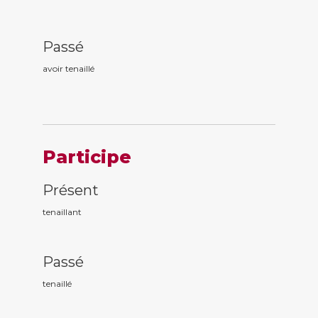
Passé
avoir tenaill
é
Participe
Présent
tenaill
ant
Passé
tenaill
é