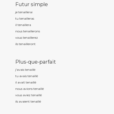
Futur simple
je tenaill
erai
tu tenaill
eras
il tenaill
era
nous tenaill
erons
vous tenaill
erez
ils tenaill
eront
Plus-que-parfait
j'avais tenaill
é
tu avais tenaill
é
il avait tenaill
é
nous avions tenaill
é
vous aviez tenaill
é
ils avaient tenaill
é