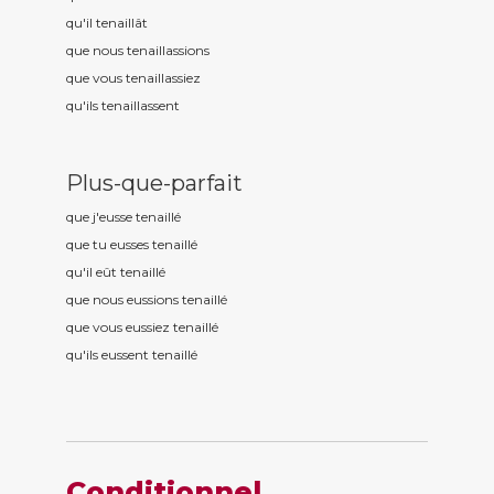
qu'il tenaill
ât
que nous tenaill
assions
que vous tenaill
assiez
qu'ils tenaill
assent
Plus-que-parfait
que j'eusse tenaill
é
que tu eusses tenaill
é
qu'il eût tenaill
é
que nous eussions tenaill
é
que vous eussiez tenaill
é
qu'ils eussent tenaill
é
Conditionnel