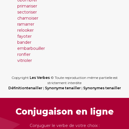
obombrer
primariser
sectoriser
chamoiser
ramarrer
relooker
fayoter
bander
embarbouiller
ronfler
vitrioler
Copyright
Les Verbes
© Toute reproduction même partielle est
strictement interdite
Définitiontenailler
|
Synonyme tenailler
|
Synonymes tenailler
Conjugaison en ligne
Conjuguer le verbe de votre choix :