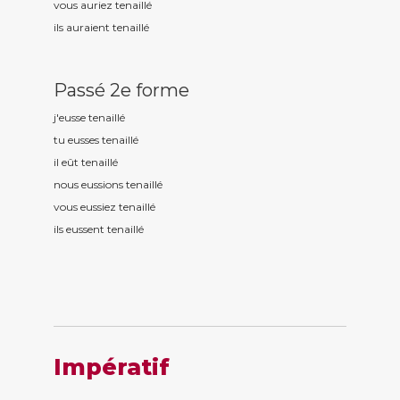
vous auriez tenaill
é
ils auraient tenaill
é
Passé 2e forme
j'eusse tenaill
é
tu eusses tenaill
é
il eût tenaill
é
nous eussions tenaill
é
vous eussiez tenaill
é
ils eussent tenaill
é
Impératif