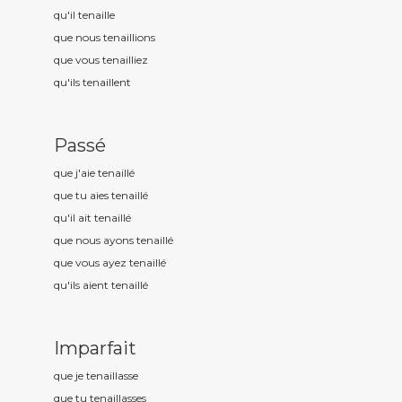
qu'il tenaill
e
que nous tenaill
ions
que vous tenaill
iez
qu'ils tenaill
ent
Passé
que j'aie tenaill
é
que tu aies tenaill
é
qu'il ait tenaill
é
que nous ayons tenaill
é
que vous ayez tenaill
é
qu'ils aient tenaill
é
Imparfait
que je tenaill
asse
que tu tenaill
asses