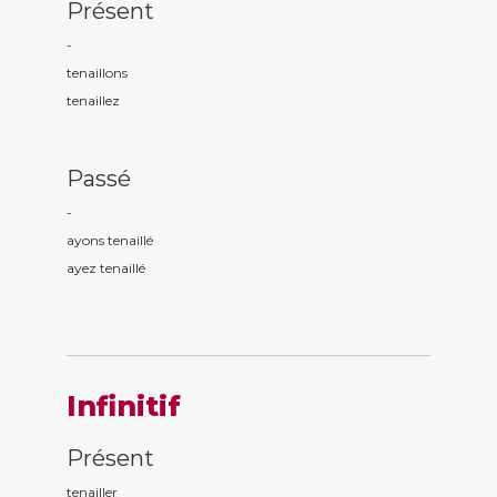
Présent
-
tenaill
ons
tenaill
ez
Passé
-
ayons tenaill
é
ayez tenaill
é
Infinitif
Présent
tenailler