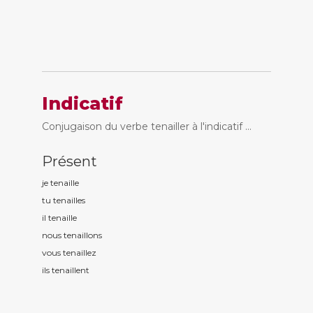
Indicatif
Conjugaison du verbe tenailler à l'indicatif ...
Présent
je tenaill
e
tu tenaill
es
il tenaill
e
nous tenaill
ons
vous tenaill
ez
ils tenaill
ent