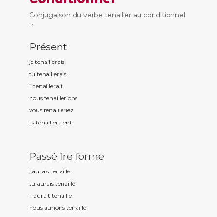
Conjugaison du verbe tenailler au conditionnel
...
Présent
je tenaill
erais
tu tenaill
erais
il tenaill
erait
nous tenaill
erions
vous tenaill
eriez
ils tenaill
eraient
Passé 1re forme
j'aurais tenaill
é
tu aurais tenaill
é
il aurait tenaill
é
nous aurions tenaill
é