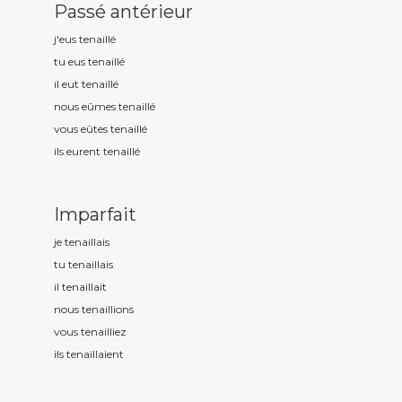
Passé antérieur
j'eus tenaill
é
tu eus tenaill
é
il eut tenaill
é
nous eûmes tenaill
é
vous eûtes tenaill
é
ils eurent tenaill
é
Imparfait
je tenaill
ais
tu tenaill
ais
il tenaill
ait
nous tenaill
ions
vous tenaill
iez
ils tenaill
aient