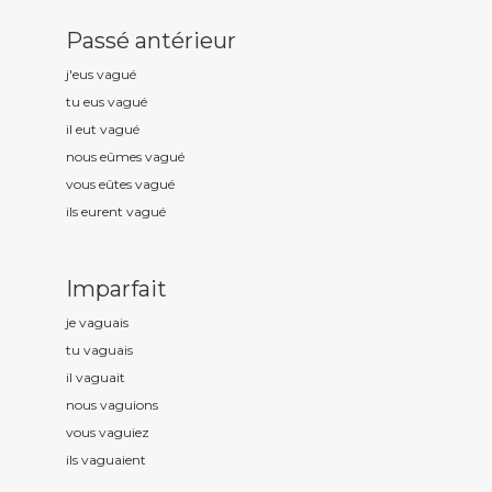
Passé antérieur
j'eus vagu
é
tu eus vagu
é
il eut vagu
é
nous eûmes vagu
é
vous eûtes vagu
é
ils eurent vagu
é
Imparfait
je vagu
ais
tu vagu
ais
il vagu
ait
nous vagu
ions
vous vagu
iez
ils vagu
aient