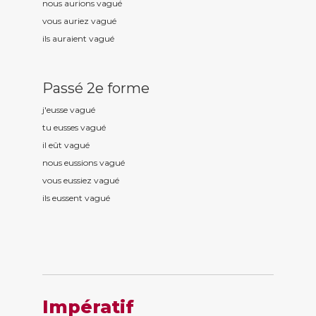
nous aurions vagu
é
vous auriez vagu
é
ils auraient vagu
é
Passé 2e forme
j'eusse vagu
é
tu eusses vagu
é
il eût vagu
é
nous eussions vagu
é
vous eussiez vagu
é
ils eussent vagu
é
Impératif