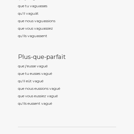
que tu vagu
asses
qu'il vagu
ât
que nous vagu
assions
que vous vagu
assiez
qu'ils vagu
assent
Plus-que-parfait
que j'eusse vagu
é
que tu eusses vagu
é
qu'il eût vagu
é
que nous eussions vagu
é
que vous eussiez vagu
é
qu'ils eussent vagu
é