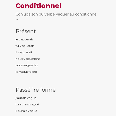
Conditionnel
Conjugaison du verbe vaguer au conditionnel
...
Présent
je vagu
erais
tu vagu
erais
il vagu
erait
nous vagu
erions
vous vagu
eriez
ils vagu
eraient
Passé 1re forme
j'aurais vagu
é
tu aurais vagu
é
il aurait vagu
é