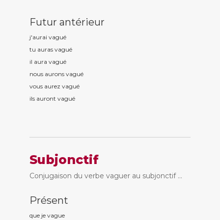
Futur antérieur
j'aurai vagu
é
tu auras vagu
é
il aura vagu
é
nous aurons vagu
é
vous aurez vagu
é
ils auront vagu
é
Subjonctif
Conjugaison du verbe vaguer au subjonctif ...
Présent
que je vagu
e