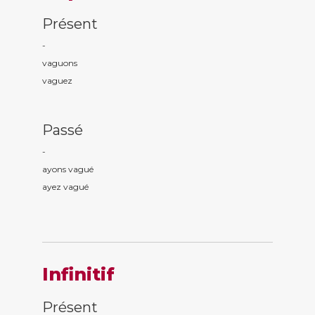
Présent
-
vagu
ons
vagu
ez
Passé
-
ayons vagu
é
ayez vagu
é
Infinitif
Présent