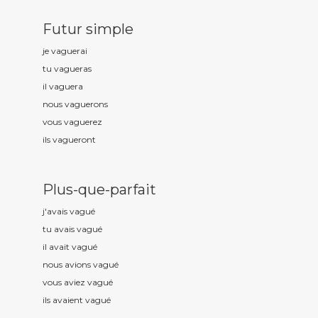
Futur simple
je vagu
erai
tu vagu
eras
il vagu
era
nous vagu
erons
vous vagu
erez
ils vagu
eront
Plus-que-parfait
j'avais vagu
é
tu avais vagu
é
il avait vagu
é
nous avions vagu
é
vous aviez vagu
é
ils avaient vagu
é