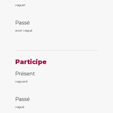
vaguer
Passé
avoir vagu
é
Participe
Présent
vagu
ant
Passé
vagu
é