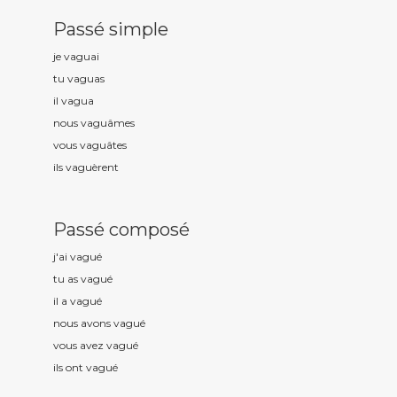
Passé simple
je vagu
ai
tu vagu
as
il vagu
a
nous vagu
âmes
vous vagu
âtes
ils vagu
èrent
Passé composé
j'ai vagu
é
tu as vagu
é
il a vagu
é
nous avons vagu
é
vous avez vagu
é
ils ont vagu
é