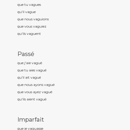
que tu vagu
es
qu'il vagu
e
que nous vagu
ions
que vous vagu
iez
qu'ils vagu
ent
Passé
que j'aie vagu
é
que tu aies vagu
é
qu'il ait vagu
é
que nous ayons vagu
é
que vous ayez vagu
é
qu'ils aient vagu
é
Imparfait
que je vagu
asse