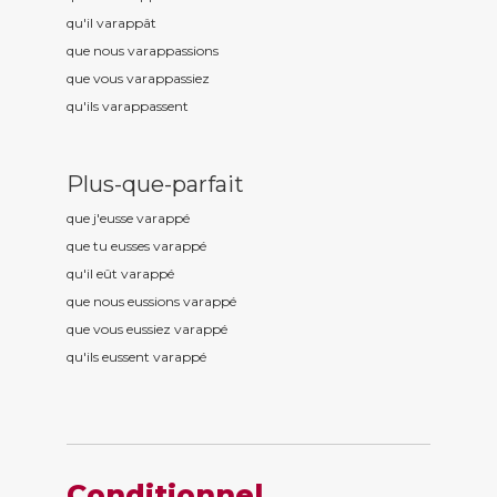
qu'il varapp
ât
que nous varapp
assions
que vous varapp
assiez
qu'ils varapp
assent
Plus-que-parfait
que j'eusse varapp
é
que tu eusses varapp
é
qu'il eût varapp
é
que nous eussions varapp
é
que vous eussiez varapp
é
qu'ils eussent varapp
é
Conditionnel