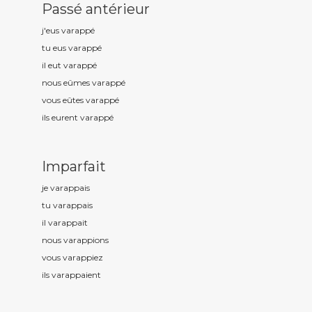
Passé antérieur
j'eus varapp
é
tu eus varapp
é
il eut varapp
é
nous eûmes varapp
é
vous eûtes varapp
é
ils eurent varapp
é
Imparfait
je varapp
ais
tu varapp
ais
il varapp
ait
nous varapp
ions
vous varapp
iez
ils varapp
aient