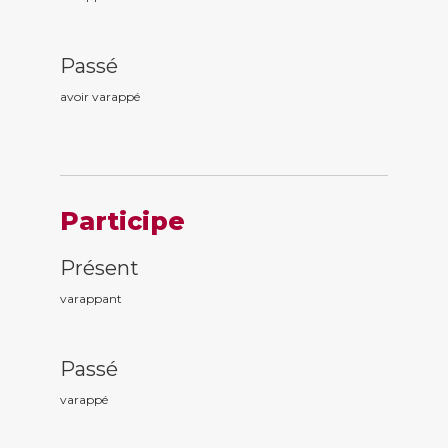
Passé
avoir varapp
é
Participe
Présent
varapp
ant
Passé
varapp
é