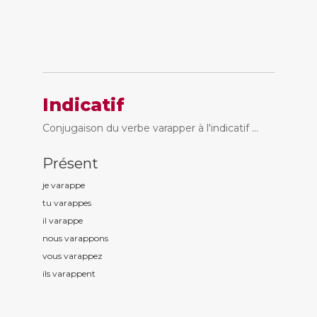
Indicatif
Conjugaison du verbe varapper à l'indicatif ...
Présent
je varapp
e
tu varapp
es
il varapp
e
nous varapp
ons
vous varapp
ez
ils varapp
ent