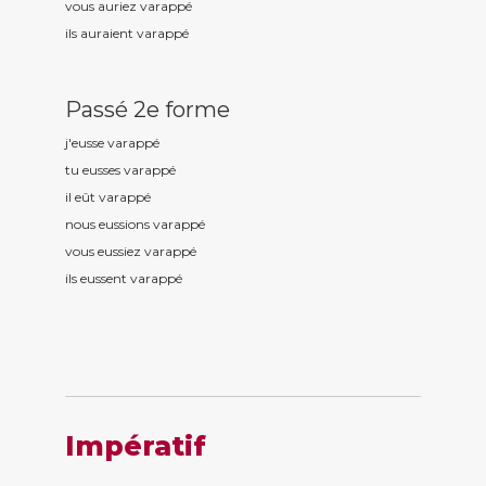
vous auriez varapp
é
ils auraient varapp
é
Passé 2e forme
j'eusse varapp
é
tu eusses varapp
é
il eût varapp
é
nous eussions varapp
é
vous eussiez varapp
é
ils eussent varapp
é
Impératif