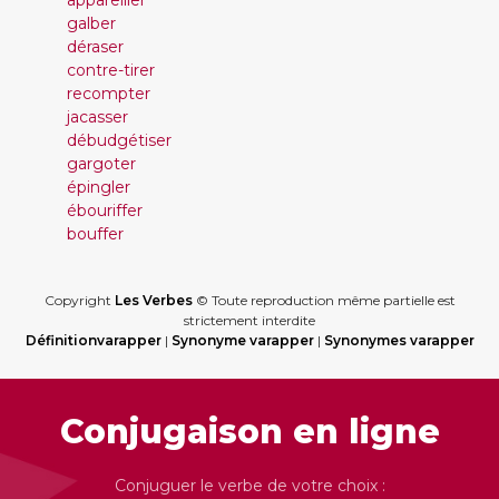
appareiller
galber
déraser
contre-tirer
recompter
jacasser
débudgétiser
gargoter
épingler
ébouriffer
bouffer
Copyright
Les Verbes
© Toute reproduction même partielle est
strictement interdite
Définitionvarapper
|
Synonyme varapper
|
Synonymes varapper
Conjugaison en ligne
Conjuguer le verbe de votre choix :