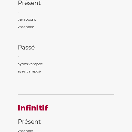
Présent
-
varapp
ons
varapp
ez
Passé
-
ayons varapp
é
ayez varapp
é
Infinitif
Présent
varapper