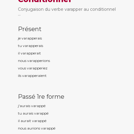
Conjugaison du verbe varapper au conditionnel
...
Présent
je varapp
erais
tu varapp
erais
il varapp
erait
nous varapp
erions
vous varapp
eriez
ils varapp
eraient
Passé 1re forme
j'aurais varapp
é
tu aurais varapp
é
il aurait varapp
é
nous aurions varapp
é