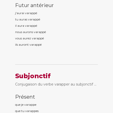
Futur antérieur
j'aurai varapp
é
tu auras varapp
é
il aura varapp
é
nous aurons varapp
é
vous aurez varapp
é
ils auront varapp
é
Subjonctif
Conjugaison du verbe varapper au subjonctif ...
Présent
que je varapp
e
que tu varapp
es