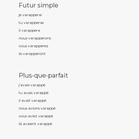
Futur simple
je varapp
erai
tu varapp
eras
il varapp
era
nous varapp
erons
vous varapp
erez
ils varapp
eront
Plus-que-parfait
j'avais varapp
é
tu avais varapp
é
il avait varapp
é
nous avions varapp
é
vous aviez varapp
é
ils avaient varapp
é