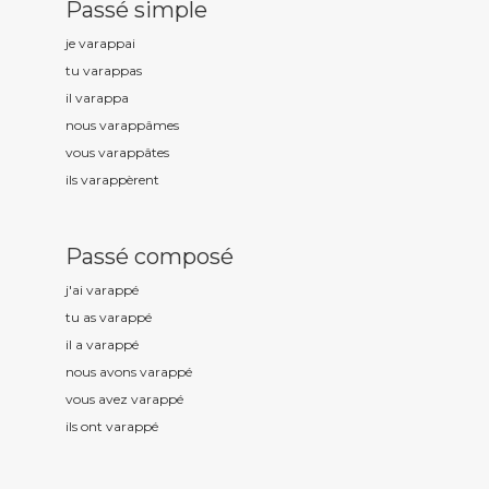
Passé simple
je varapp
ai
tu varapp
as
il varapp
a
nous varapp
âmes
vous varapp
âtes
ils varapp
èrent
Passé composé
j'ai varapp
é
tu as varapp
é
il a varapp
é
nous avons varapp
é
vous avez varapp
é
ils ont varapp
é