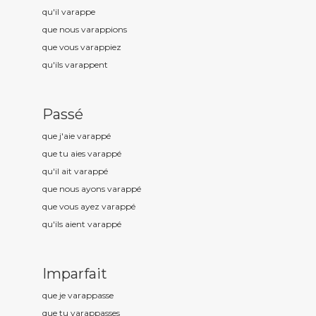
qu'il varapp
e
que nous varapp
ions
que vous varapp
iez
qu'ils varapp
ent
Passé
que j'aie varapp
é
que tu aies varapp
é
qu'il ait varapp
é
que nous ayons varapp
é
que vous ayez varapp
é
qu'ils aient varapp
é
Imparfait
que je varapp
asse
que tu varapp
asses