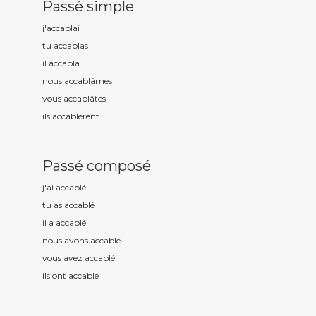
Passé simple
j'accabl
ai
tu accabl
as
il accabl
a
nous accabl
âmes
vous accabl
âtes
ils accabl
èrent
Passé composé
j'ai accabl
é
tu as accabl
é
il a accabl
é
nous avons accabl
é
vous avez accabl
é
ils ont accabl
é