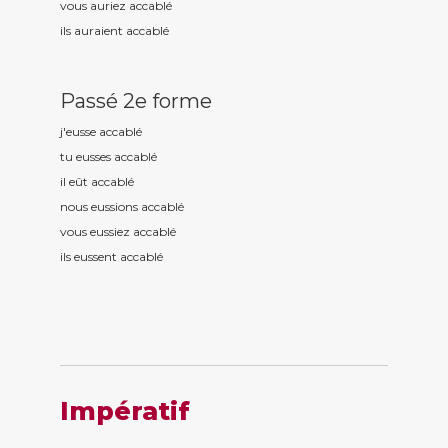
vous auriez accabl
é
ils auraient accabl
é
Passé 2e forme
j'eusse accabl
é
tu eusses accabl
é
il eût accabl
é
nous eussions accabl
é
vous eussiez accabl
é
ils eussent accabl
é
Impératif