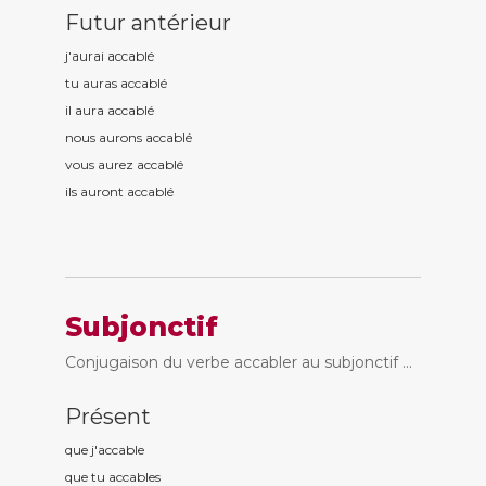
Futur antérieur
j'aurai accabl
é
tu auras accabl
é
il aura accabl
é
nous aurons accabl
é
vous aurez accabl
é
ils auront accabl
é
Subjonctif
Conjugaison du verbe accabler au subjonctif ...
Présent
que j'accabl
e
que tu accabl
es