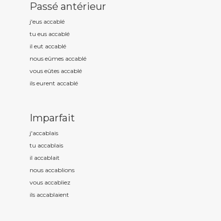
Passé antérieur
j'eus accabl
é
tu eus accabl
é
il eut accabl
é
nous eûmes accabl
é
vous eûtes accabl
é
ils eurent accabl
é
Imparfait
j'accabl
ais
tu accabl
ais
il accabl
ait
nous accabl
ions
vous accabl
iez
ils accabl
aient