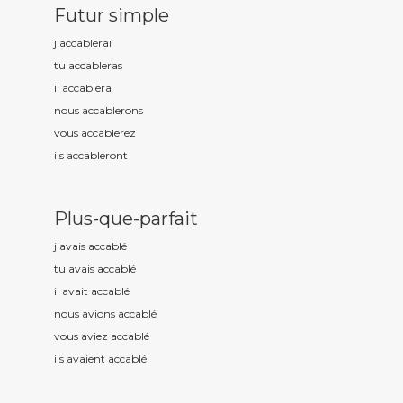
Futur simple
j'accabl
erai
tu accabl
eras
il accabl
era
nous accabl
erons
vous accabl
erez
ils accabl
eront
Plus-que-parfait
j'avais accabl
é
tu avais accabl
é
il avait accabl
é
nous avions accabl
é
vous aviez accabl
é
ils avaient accabl
é