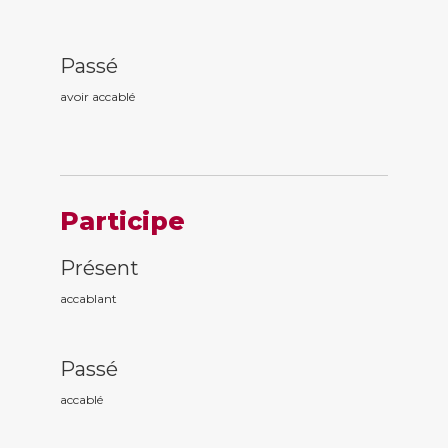
Passé
avoir accabl
é
Participe
Présent
accabl
ant
Passé
accabl
é