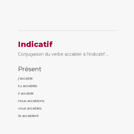
Indicatif
Conjugaison du verbe accabler à l'indicatif ...
Présent
j'accabl
e
tu accabl
es
il accabl
e
nous accabl
ons
vous accabl
ez
ils accabl
ent