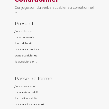
Conjugaison du verbe accabler au conditionnel
...
Présent
j'accabl
erais
tu accabl
erais
il accabl
erait
nous accabl
erions
vous accabl
eriez
ils accabl
eraient
Passé 1re forme
j'aurais accabl
é
tu aurais accabl
é
il aurait accabl
é
nous aurions accabl
é