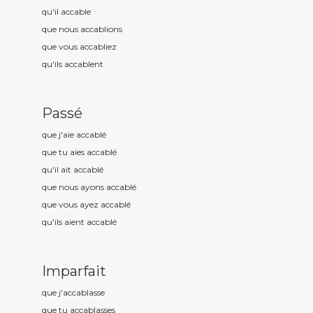
qu'il accabl
e
que nous accabl
ions
que vous accabl
iez
qu'ils accabl
ent
Passé
que j'aie accabl
é
que tu aies accabl
é
qu'il ait accabl
é
que nous ayons accabl
é
que vous ayez accabl
é
qu'ils aient accabl
é
Imparfait
que j'accabl
asse
que tu accabl
asses