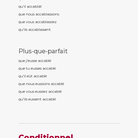
qu'il accabl
ât
que nous accabl
assions
que vous accabl
assiez
qu'ils accabl
assent
Plus-que-parfait
que j'eusse accabl
é
que tu eusses accabl
é
qu'il eût accabl
é
que nous eussions accabl
é
que vous eussiez accabl
é
qu'ils eussent accabl
é
Conditionnel