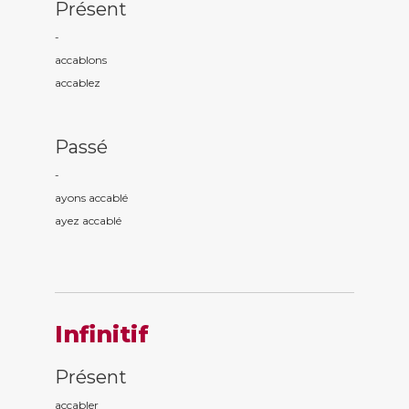
Présent
-
accabl
ons
accabl
ez
Passé
-
ayons accabl
é
ayez accabl
é
Infinitif
Présent
accabler