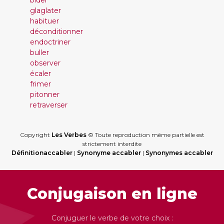
bider
glaglater
habituer
déconditionner
endoctriner
buller
observer
écaler
frimer
pitonner
retraverser
Copyright
Les Verbes
© Toute reproduction même partielle est
strictement interdite
Définitionaccabler
|
Synonyme accabler
|
Synonymes accabler
Conjugaison en ligne
Conjuguer le verbe de votre choix :