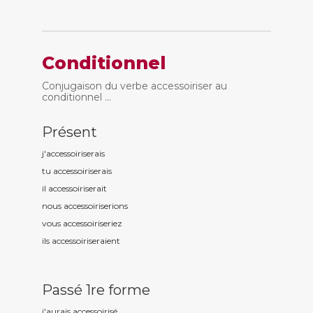
Conditionnel
Conjugaison du verbe accessoiriser au
conditionnel ...
Présent
j'accessoiris
erais
tu accessoiris
erais
il accessoiris
erait
nous accessoiris
erions
vous accessoiris
eriez
ils accessoiris
eraient
Passé 1re forme
j'aurais accessoiris
é