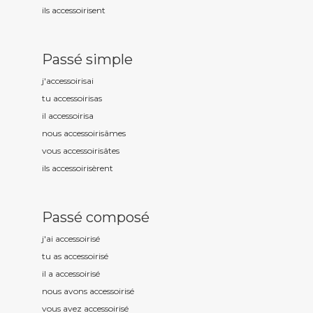
ils accessoiris
ent
Passé simple
j'accessoiris
ai
tu accessoiris
as
il accessoiris
a
nous accessoiris
âmes
vous accessoiris
âtes
ils accessoiris
èrent
Passé composé
j'ai accessoiris
é
tu as accessoiris
é
il a accessoiris
é
nous avons accessoiris
é
vous avez accessoiris
é