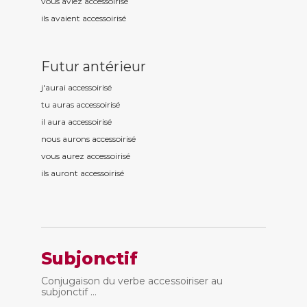
vous aviez accessoiris
é
ils avaient accessoiris
é
Futur antérieur
j'aurai accessoiris
é
tu auras accessoiris
é
il aura accessoiris
é
nous aurons accessoiris
é
vous aurez accessoiris
é
ils auront accessoiris
é
Subjonctif
Conjugaison du verbe accessoiriser au
subjonctif ...