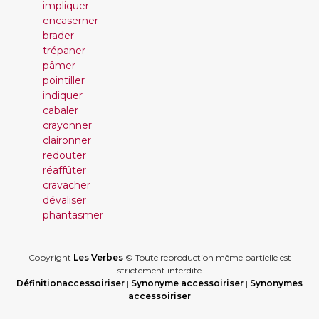
impliquer
encaserner
brader
trépaner
pâmer
pointiller
indiquer
cabaler
crayonner
claironner
redouter
réaffûter
cravacher
dévaliser
phantasmer
Copyright
Les Verbes
© Toute reproduction même partielle est
strictement interdite
Définitionaccessoiriser
|
Synonyme accessoiriser
|
Synonymes
accessoiriser