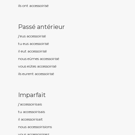
ils ont accessoiris
é
Passé antérieur
j'eus accessoiris
é
tu eus accessoiris
é
il eut accessoiris
é
nous eûmes accessoiris
é
vous eûtes accessoiris
é
ils eurent accessoiris
é
Imparfait
j'accessoiris
ais
tu accessoiris
ais
il accessoiris
ait
nous accessoiris
ions
vous accessoiris
iez