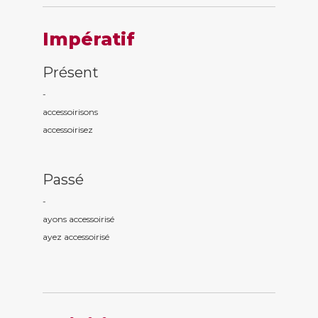
Impératif
Présent
-
accessoiris
ons
accessoiris
ez
Passé
-
ayons accessoiris
é
ayez accessoiris
é