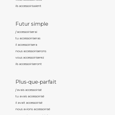
ils accessoiris
aient
Futur simple
j'accessoiris
erai
tu accessoiris
eras
il accessoiris
era
nous accessoiris
erons
vous accessoiris
erez
ils accessoiris
eront
Plus-que-parfait
j'avais accessoiris
é
tu avais accessoiris
é
il avait accessoiris
é
nous avions accessoiris
é