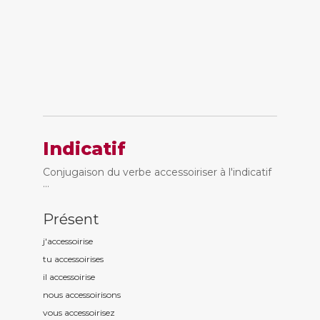
Indicatif
Conjugaison du verbe accessoiriser à l'indicatif
...
Présent
j'accessoiris
e
tu accessoiris
es
il accessoiris
e
nous accessoiris
ons
vous accessoiris
ez