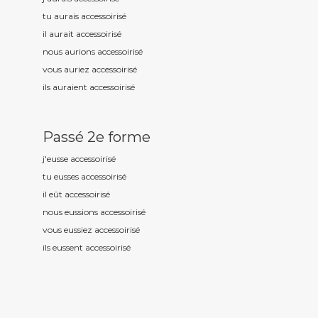
tu aurais accessoiris
é
il aurait accessoiris
é
nous aurions accessoiris
é
vous auriez accessoiris
é
ils auraient accessoiris
é
Passé 2e forme
j'eusse accessoiris
é
tu eusses accessoiris
é
il eût accessoiris
é
nous eussions accessoiris
é
vous eussiez accessoiris
é
ils eussent accessoiris
é