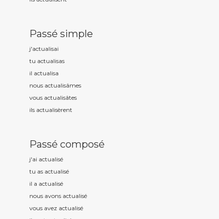
Passé simple
j'actualis
ai
tu actualis
as
il actualis
a
nous actualis
âmes
vous actualis
âtes
ils actualis
èrent
Passé composé
j'ai actualis
é
tu as actualis
é
il a actualis
é
nous avons actualis
é
vous avez actualis
é