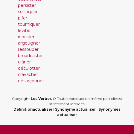
persister
soliloquer
pifer
tourniquer
léviter
inoculer
argougner
ressouder
broadcaster
crâner
déculotter
cravacher
désarçonner
Copyright
Les Verbes
© Toute reproduction même partielle est
strictement interdite
Définitionactualiser
|
Synonyme actualiser
|
Synonymes
actualiser