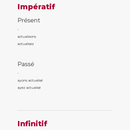
Impératif
Présent
-
actualis
ons
actualis
ez
Passé
-
ayons actualis
é
ayez actualis
é
Infinitif