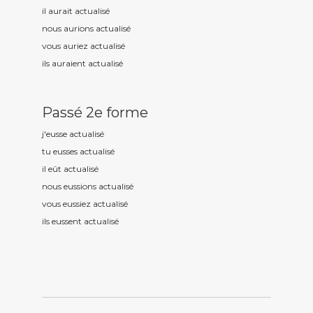
il aurait actualis
é
nous aurions actualis
é
vous auriez actualis
é
ils auraient actualis
é
Passé 2e forme
j'eusse actualis
é
tu eusses actualis
é
il eût actualis
é
nous eussions actualis
é
vous eussiez actualis
é
ils eussent actualis
é