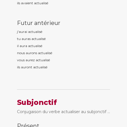
ils avaient actualis
é
Futur antérieur
j'aurai actualis
é
tu auras actualis
é
il aura actualis
é
nous aurons actualis
é
vous aurez actualis
é
ils auront actualis
é
Subjonctif
Conjugaison du verbe actualiser au subjonctif ...
Présent