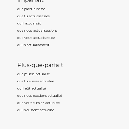
Imparfait
que j'actualis
asse
que tu actualis
asses
qu'il actualis
ât
que nous actualis
assions
que vous actualis
assiez
qu'ils actualis
assent
Plus-que-parfait
que j'eusse actualis
é
que tu eusses actualis
é
qu'il eût actualis
é
que nous eussions actualis
é
que vous eussiez actualis
é
qu'ils eussent actualis
é