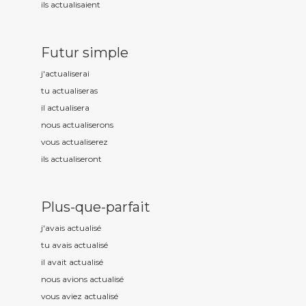
ils actualis
aient
Futur simple
j'actualis
erai
tu actualis
eras
il actualis
era
nous actualis
erons
vous actualis
erez
ils actualis
eront
Plus-que-parfait
j'avais actualis
é
tu avais actualis
é
il avait actualis
é
nous avions actualis
é
vous aviez actualis
é