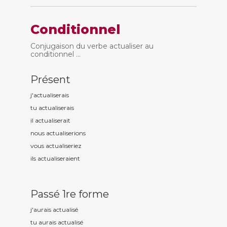
Conditionnel
Conjugaison du verbe actualiser au
conditionnel ...
Présent
j'actualis
erais
tu actualis
erais
il actualis
erait
nous actualis
erions
vous actualis
eriez
ils actualis
eraient
Passé 1re forme
j'aurais actualis
é
tu aurais actualis
é