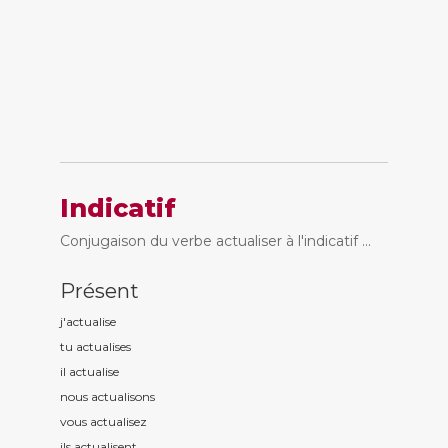
Indicatif
Conjugaison du verbe actualiser à l'indicatif ...
Présent
j'actualis
e
tu actualis
es
il actualis
e
nous actualis
ons
vous actualis
ez
ils actualis
ent