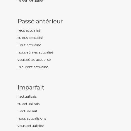
ils ont actualis
é
Passé antérieur
j'eus actualis
é
tu eus actualis
é
il eut actualis
é
nous eûmes actualis
é
vous eûtes actualis
é
ils eurent actualis
é
Imparfait
j'actualis
ais
tu actualis
ais
il actualis
ait
nous actualis
ions
vous actualis
iez